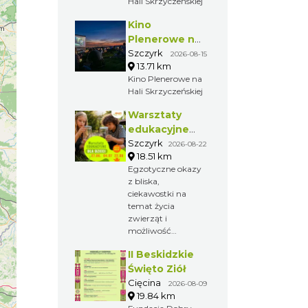
Hali Skrzyczeńskiej
Kino
Plenerowe na
Hali
Szczyrk
2026-08-15
13.71 km
Skrzyczeńskiej
Kino Plenerowe na
Hali Skrzyczeńskiej
Warsztaty
edukacyjne
dla dzieci -
Szczyrk
2026-08-22
18.51 km
owady i spółka
Egzotyczne okazy
z bliska,
ciekawostki na
temat życia
zwierząt i
możliwość
potrzymania
II Beskidzkie
stworzonka sprawi,
że będzie to
Święto Ziół
niezwykłe przeżycie
Cięcina
2026-08-09
dla każdego
19.84 km
dziecka, które