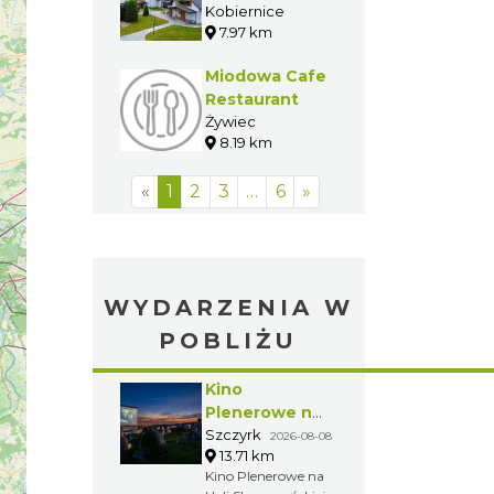
Kobiernice
7.97 km
Miodowa Cafe
Restaurant
Żywiec
8.19 km
«
1
2
3
…
6
»
WYDARZENIA W
POBLIŻU
Kino
Plenerowe na
Hali
Szczyrk
2026-08-08
13.71 km
Skrzyczeńskiej
Kino Plenerowe na