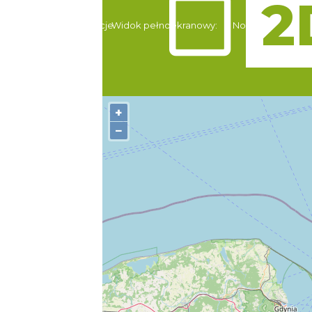
Atrakcje
Widok pełnoekranowy:
Noclegi
+
−