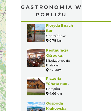
GASTRONOMIA W
POBLIŻU
Floryda Beach
Bar
Czernichów
0.78 km
Restauracja
Ośrodka
Wypoczynkowo-
Międzybrodzie
Bialskie
Rekreacyjnego
2.26 km
Silesia
Pizzeria
"Chata nad
rzeką"
Porąbka
4.66 km
Gospoda
Krakowska