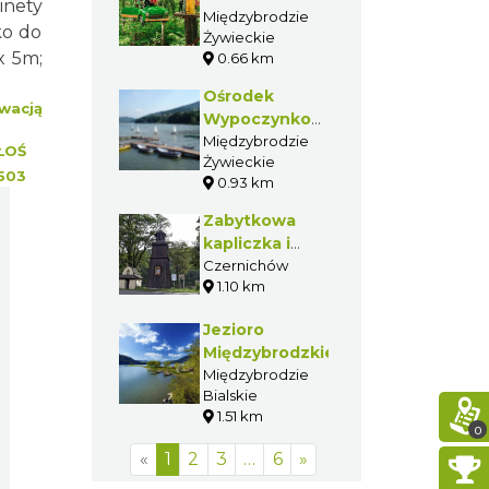
inety
Górze Żar
Międzybrodzie
ko do
Żywieckie
x 5m;
0.66 km
Ośrodek
wacją
Wypoczynkowo
Rekreacyjny
Międzybrodzie
ŁOŚ
Żywieckie
Przystań
503
0.93 km
Zabytkowa
kapliczka i
dzwonnica
Czernichów
1.10 km
drewniana w
Czernichowie
Jezioro
Międzybrodzkie
Międzybrodzie
Bialskie
1.51 km
0
«
1
2
3
…
6
»