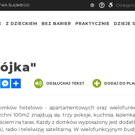
TWA ŚLĄSKIEGO
Dostępn
E
Z DZIECKIEM
BEZ BARIER
PRAKTYCZNIE
DZIEJE S
rójka"
k
ter
WhatsApp
Messenger
Share
ODSŁUCHAJ TEKST
DODAJ DO PLA
 domków hotelowo - apartamentowych oraz wielofunk
ni 100m2 znajdują się: trzy pokoje, kuchnia, łazienka
ściem na taras. Każdy z domków wyposażony jest doda
), radio i telelwizję satelitarną. W wielofunkcyjnym bu