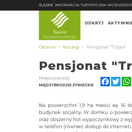
ŚLĄSKIE. INFORMACJA TURYSTYCZNA WOJEWÓDZ
ODKRYJ
AKTYWNI
Główna
Noclegi
Pensjonat "Trójka"
Pensjonat "T
Miejscowość:
Faceboo
Twit
MIĘDZYBRODZIE ŻYWIECKIE
Na powierzchni 1,9 ha mieści się 16
budynek socjalny. W domku o powierzch
oraz obszerny hol wypoczynkowy z wyj
w telefon (również dostęp do internetu