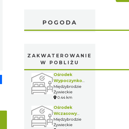
POGODA
ZAKWATEROWANIE
W POBLIŻU
Ośrodek
pp
senger
Share
Wypoczynkowy
"Niagara"
Międzybrodzie
Żywieckie
0.44 km
Ośrodek
Wczasowy
"Ondraszek"
Międzybrodzie
Żywieckie