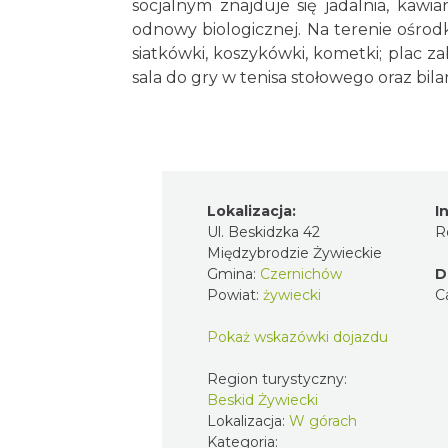
socjalnym znajduje się jadalnia, kawi
odnowy biologicznej. Na terenie ośrod
siatkówki, koszykówki, kometki; plac z
sala do gry w tenisa stołowego oraz bila
Lokalizacja:
I
Ul. Beskidzka 42
R
Międzybrodzie Żywieckie
Gmina:
Czernichów
D
Powiat:
żywiecki
C
Pokaż wskazówki dojazdu
Region turystyczny:
Beskid Żywiecki
Lokalizacja:
W górach
Kategoria: