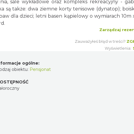
arnia, sale wykładowe oraz kompleks rekreacyjny - gab
ka są także: dwa ziemne korty tenisowe (dynatop); bois
abaw dla dzieci; letni basen kąpielowy o wymiarach 10m 
rd.
Zarządzaj rezer
Zauważyłeś błąd w treści?
ZG
Wyświetlenia:
nformacje ogólne:
odzaj obiektu:
Pensjonat
OSTĘPNOŚĆ
ałoroczny