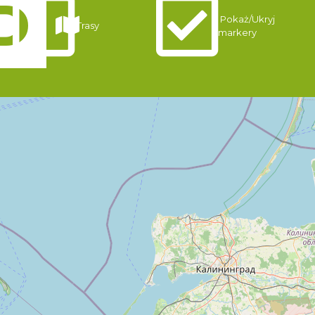
Pokaż/Ukryj
Trasy
markery