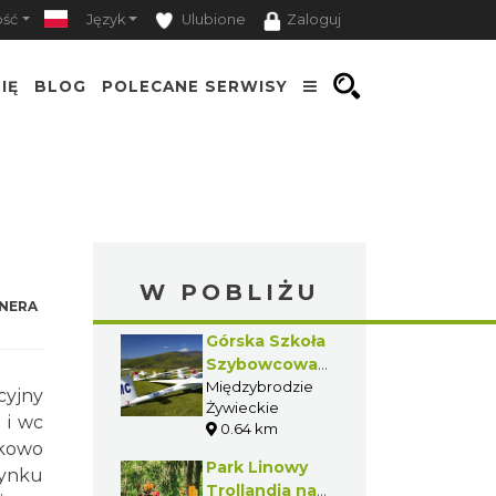
ość
Język
Ulubione
Zaloguj
IĘ
BLOG
POLECANE SERWISY
W POBLIŻU
NERA
Górska Szkoła
Szybowcowa
AP "Żar"
Międzybrodzie
cyjny
Żywieckie
 i wc
0.64 km
tkowo
Park Linowy
dynku
Trollandia na