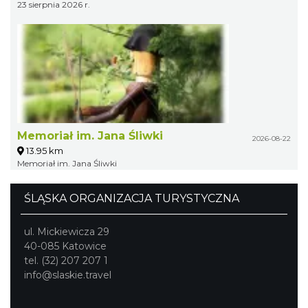
23 sierpnia 2026 r.
Memoriał im. Jana Śliwki
2026-08-22
13.95 km
Memoriał im. Jana Śliwki
ŚLĄSKA ORGANIZACJA TURYSTYCZNA
ul. Mickiewicza 29
40-085 Katowice
tel. (32) 207 207 1
info@slaskie.travel