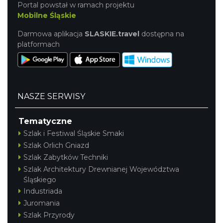
Portal powstał w ramach projektu
Mobilne Śląskie
Darmowa aplikacja
SLASKIE.travel
dostępna na
platformach
NASZE SERWISY
Tematyczne
Szlak i Festiwal Śląskie Smaki
Szlak Orlich Gniazd
Szlak Zabytków Techniki
Szlak Architektury Drewnianej Województwa
Śląskiego
Industriada
Juromania
Szlak Przyrody