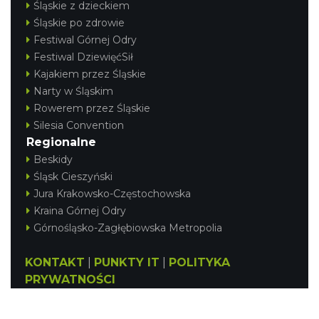
Śląskie z dzieckiem
Śląskie po zdrowie
Festiwal Górnej Odry
Festiwal DziewięćSił
Kajakiem przez Śląskie
Narty w Śląskim
Rowerem przez Śląskie
Silesia Convention
Regionalne
Beskidy
Śląsk Cieszyński
Jura Krakowsko-Częstochowska
Kraina Górnej Odry
Górnośląsko-Zagłębiowska Metropolia
KONTAKT
|
PUNKTY IT
|
POLITYKA
PRYWATNOŚCI