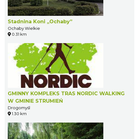
Stadnina Koni „Ochaby”
Ochaby Wielkie
0.31 km
GMINNY KOMPLEKS TRAS NORDIC WALKING
W GMINIE STRUMIEŃ
Drogomyśl
1.30 km