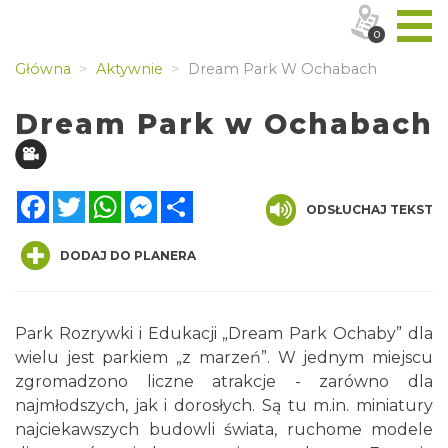
0
Główna
Aktywnie
Dream Park W Ochabach
Dream Park w Ochabach
Facebook
Twitter
WhatsApp
Messenger
Share
ODSŁUCHAJ TEKST
DODAJ DO PLANERA
Park Rozrywki i Edukacji „Dream Park Ochaby” dla
wielu jest parkiem „z marzeń”. W jednym miejscu
zgromadzono liczne atrakcje - zarówno dla
najmłodszych, jak i dorosłych. Są tu m.in. miniatury
najciekawszych budowli świata, ruchome modele