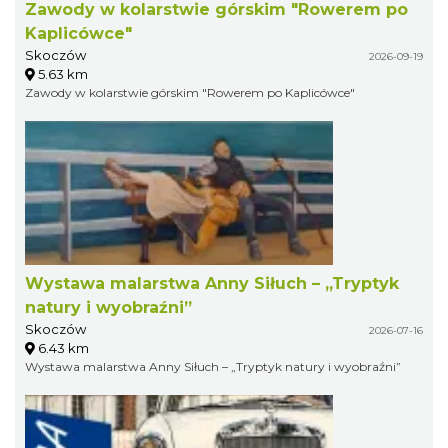
Zawody w kolarstwie górskim "Rowerem po
Kaplicówce"
Skoczów
2026-09-19
5.63 km
Zawody w kolarstwie górskim "Rowerem po Kaplicówce"
Wystawa malarstwa Anny Siłuch – „Tryptyk
natury i wyobraźni”
Skoczów
2026-07-16
6.43 km
Wystawa malarstwa Anny Siłuch – „Tryptyk natury i wyobraźni”