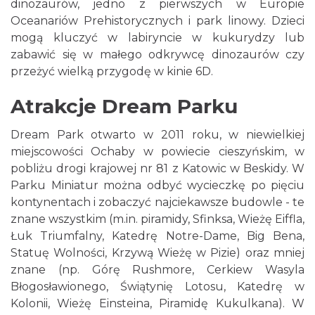
dinozaurów, jedno z pierwszych w Europie
Oceanariów Prehistorycznych i park linowy. Dzieci
mogą kluczyć w labiryncie w kukurydzy lub
zabawić się w małego odkrywcę dinozaurów czy
przeżyć wielką przygodę w kinie 6D.
Atrakcje Dream Parku
Dream Park otwarto w 2011 roku, w niewielkiej
miejscowości Ochaby w powiecie cieszyńskim, w
pobliżu drogi krajowej nr 81 z Katowic w Beskidy. W
Parku Miniatur można odbyć wycieczkę po pięciu
kontynentach i zobaczyć najciekawsze budowle - te
znane wszystkim (m.in. piramidy, Sfinksa, Wieżę Eiffla,
Łuk Triumfalny, Katedrę Notre-Dame, Big Bena,
Statuę Wolności, Krzywą Wieżę w Pizie) oraz mniej
znane (np. Górę Rushmore, Cerkiew Wasyla
Błogosławionego, Świątynię Lotosu, Katedrę w
Kolonii, Wieżę Einsteina, Piramidę Kukulkana). W