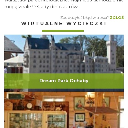
mogą znaleźć ślady dinozaurów.
Zauważyłeś błąd w treści?
ZGŁOŚ
WIRTUALNE WYCIECZKI
Dream Park Ochaby