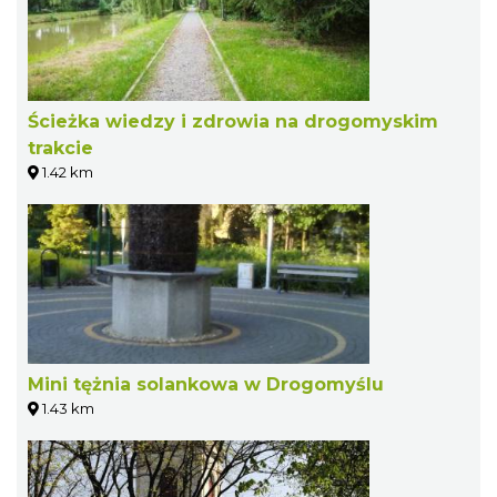
Ścieżka wiedzy i zdrowia na drogomyskim
trakcie
1.42 km
Mini tężnia solankowa w Drogomyślu
1.43 km