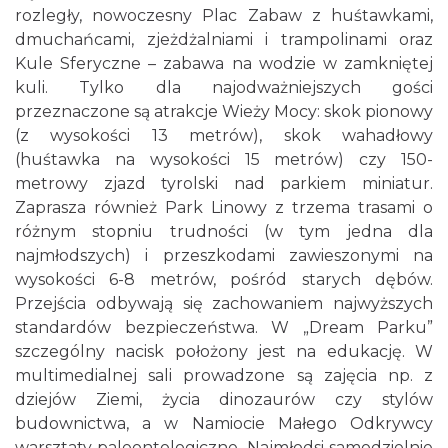
rozległy, nowoczesny Plac Zabaw z huśtawkami,
dmuchańcami, zjeżdżalniami i trampolinami oraz
Kule Sferyczne – zabawa na wodzie w zamkniętej
kuli. Tylko dla najodważniejszych gości
przeznaczone są atrakcje Wieży Mocy: skok pionowy
(z wysokości 13 metrów), skok wahadłowy
(huśtawka na wysokości 15 metrów) czy 150-
metrowy zjazd tyrolski nad parkiem miniatur.
Zaprasza również Park Linowy z trzema trasami o
różnym stopniu trudności (w tym jedna dla
najmłodszych) i przeszkodami zawieszonymi na
wysokości 6-8 metrów, pośród starych dębów.
Przejścia odbywają się zachowaniem najwyższych
standardów bezpieczeństwa. W „Dream Parku”
szczególny nacisk położony jest na edukację. W
multimedialnej sali prowadzone są zajęcia np. z
dziejów Ziemi, życia dinozaurów czy stylów
budownictwa, a w Namiocie Małego Odkrywcy
warsztaty paleontologiczne. Najmłodsi samodzielnie