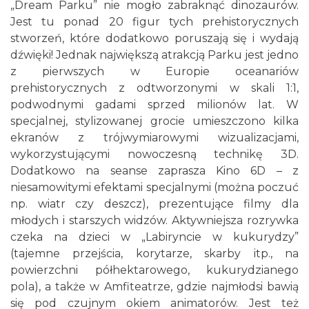
„Dream Parku” nie mogło zabraknąć dinozaurów.
Jest tu ponad 20 figur tych prehistorycznych
stworzeń, które dodatkowo poruszają się i wydają
dźwięki! Jednak największą atrakcją Parku jest jedno
z pierwszych w Europie oceanariów
prehistorycznych z odtworzonymi w skali 1:1,
podwodnymi gadami sprzed milionów lat. W
specjalnej, stylizowanej grocie umieszczono kilka
ekranów z trójwymiarowymi wizualizacjami,
wykorzystującymi nowoczesną technikę 3D.
Dodatkowo na seanse zaprasza Kino 6D – z
niesamowitymi efektami specjalnymi (można poczuć
np. wiatr czy deszcz), prezentujące filmy dla
młodych i starszych widzów. Aktywniejsza rozrywka
czeka na dzieci w „Labiryncie w kukurydzy”
(tajemne przejścia, korytarze, skarby itp., na
powierzchni półhektarowego, kukurydzianego
pola), a także w Amfiteatrze, gdzie najmłodsi bawią
się pod czujnym okiem animatorów. Jest też