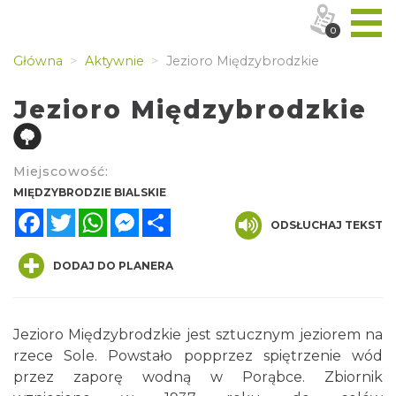
0
Główna
Aktywnie
Jezioro Międzybrodzkie
Jezioro Międzybrodzkie
Miejscowość:
MIĘDZYBRODZIE BIALSKIE
Facebook
Twitter
WhatsApp
Messenger
Share
ODSŁUCHAJ TEKST
DODAJ DO PLANERA
Jezioro Międzybrodzkie jest sztucznym jeziorem na
rzece Sole. Powstało popprzez spiętrzenie wód
przez zaporę wodną w Porąbce. Zbiornik