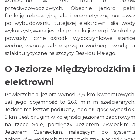
wzniesiono w 1937 roku do celów
przeciwpowodziowych. Obecnie jezioro pełni
funkcję rekreacyjną, ale i energetyczną ponieważ
po wybudowaniu tutejszej elektrowni, siła wody
wykorzystywana jest do produkcji energii. W okolicy
powstały liczne ośrodki wypoczynkowe, stanice
wodne, wypożyczalnie sprzętu wodnego; wiodą tu
szlaki turytyczne na szczyty Beskidu Małego.
O Jeziorze Międzybrodzkim i
elektrowni
Powierzchnia jeziora wynosi 3,8 km kwadratowych,
zaś jego pojemność to 26,6 mln m sześciennych.
Jezioro ma kształt podłużny, jego długość wynosi ok.
5 km. Jest drugim w kolejności jeziorem zaporowym
na rzece Sole, pomiędzy Jeziorem Żywieckim a
Jeziorem Czanieckim, należącym do systemu
zbiorników wodnych tworzących tzw. Kaskadę Soły.