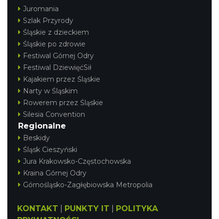
Juromania
Szlak Przyrody
Śląskie z dzieckiem
Śląskie po zdrowie
Festiwal Górnej Odry
Festiwal DziewięćSił
Kajakiem przez Śląskie
Narty w Śląskim
Rowerem przez Śląskie
Silesia Convention
Regionalne
Beskidy
Śląsk Cieszyński
Jura Krakowsko-Częstochowska
Kraina Górnej Odry
Górnośląsko-Zagłębiowska Metropolia
KONTAKT
|
PUNKTY IT
|
POLITYKA