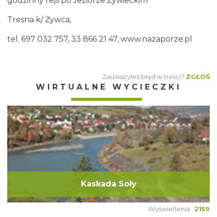
godzinny rejs po Jeziorze Żywieckim
Tresna k/ Żywca,
tel. 697 032 757, 33 866 21 47, www.nazaporze.pl
Zauważyłeś błąd w treści?
ZGŁOŚ
WIRTUALNE WYCIECZKI
Kaskada Soły
Wyświetlenia:
2159