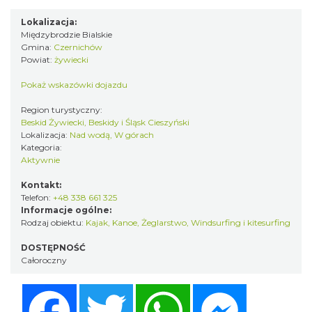
Lokalizacja:
Międzybrodzie Bialskie
Gmina:
Czernichów
Powiat:
żywiecki
Pokaż wskazówki dojazdu
Region turystyczny:
Beskid Żywiecki, Beskidy i Śląsk Cieszyński
Lokalizacja:
Nad wodą, W górach
Kategoria:
Aktywnie
Kontakt:
Telefon:
+48 338 661 325
Informacje ogólne:
Rodzaj obiektu:
Kajak, Kanoe
,
Żeglarstwo
,
Windsurfing i kitesurfing
DOSTĘPNOŚĆ
Całoroczny
Facebook
Twitter
WhatsApp
Messenger