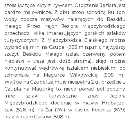
szosa łącząca Kęty z Żywcem. Otoczenie Jeziora jest
bardzo malownicze. Z obu stroń schodzą ku toni
wody zbocza masywów należących do Beskidu
Małego. Przez rejon Jeziora Międzybrodzkiego
przechodzi kilka interesujących górskich szlaków
turystycznych. Z Międzybrodzia Bialskiego można
wybrać się m.in. na Czupel (933 m n.p.m.), najwyższy
szczyt Beskidu Małego (szlak czerwony, potem
niebieski – trasa jest dość stroma), skąd można
kontynuować wędrówkę (szlakiem niebieskim) do
schroniska na Magurce Wilkowickiej (909 m).
Wyjście na Czupel zajmuje niespełna 2 g., przejście z
Czupla na Magurkę to nieco ponad pół godziny.
Inne szlaki turystyczne znad Jeziora
Międzybrodzkiego docierają w masyw Hrobaczej
Łąki (828 m), na Żar (761), w pasmo Kocierza (879)
oraz w rejon Gaików (808 m).