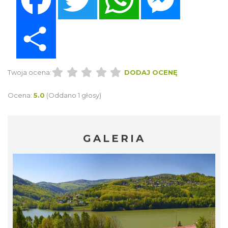
Share
Twoja ocena:
DODAJ OCENĘ
Ocena:
5.0
(Oddano 1 głosy)
GALERIA