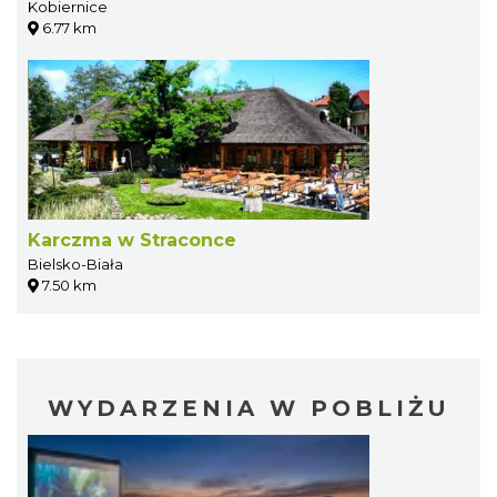
Kobiernice
6.77 km
Karczma w Straconce
Bielsko-Biała
7.50 km
WYDARZENIA W POBLIŻU