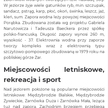
W jeziorze żyje wiele gatunków ryb, m.in. szczupak,
sandacz, pstrąg, karp, płoć, okoń, świnka, leszcz, jaź,
kleń, sum. Zapora wodna leży powyżej miejscowości
Porąbka. Zbudowana została wg projektu Gabriela
Narutowicza i Tadeusza Baeckera przez spółkę
polsko-francuską. Długość zapory wynosi 260 m,
wysokość - 37. Elektrownia wodna przy zaporze
tworzy kompleks wraz z elektrownią typu
szczytowo-pompowego zbudowaną w 1979 roku na
pobliskiej górze Żar.
Miejscowości letniskowe,
rekreacja i sport
Nad jeziorem położone są popularne miejscowości
letniskowe: Międzybrodzie Bialskie, Międzybrodzie
Żywieckie, Żarnówka Duża i Żarnówka Mała, leżąca
tuż nad zaporą. Zachodnim brzegiem przebiega