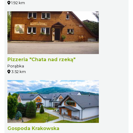
1.92 km
Pizzeria "Chata nad rzeką"
Porąbka
3.52 km
Gospoda Krakowska