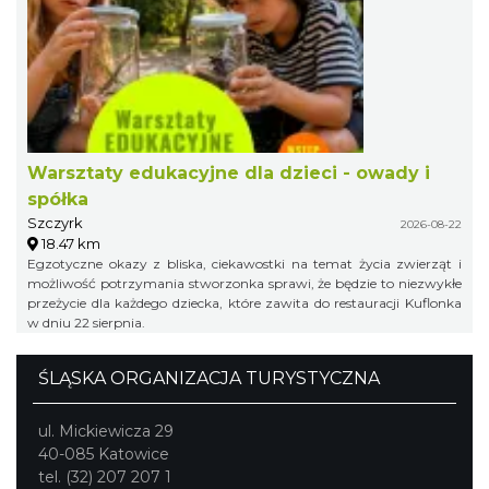
Warsztaty edukacyjne dla dzieci - owady i
spółka
Szczyrk
2026-08-22
18.47 km
Egzotyczne okazy z bliska, ciekawostki na temat życia zwierząt i
możliwość potrzymania stworzonka sprawi, że będzie to niezwykłe
przeżycie dla każdego dziecka, które zawita do restauracji Kuflonka
w dniu 22 sierpnia.
ŚLĄSKA ORGANIZACJA TURYSTYCZNA
ul. Mickiewicza 29
40-085 Katowice
tel. (32) 207 207 1