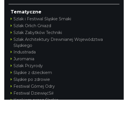
Tematyczne
Szlak i Festiwal Śląskie Smaki
Szlak Orlich Gniazd
Szlak Zabytków Techniki
Szlak Architektury Drewnianej Województwa
Śląskiego
Industriada
Juromania
Szlak Przyrody
Śląskie z dzieckiem
Śląskie po zdrowie
Festiwal Górnej Odry
Festiwal DziewięćSił
Kajakiem przez Śląskie
Narty w Śląskim
Rowerem przez Śląskie
Silesia Convention
Regionalne