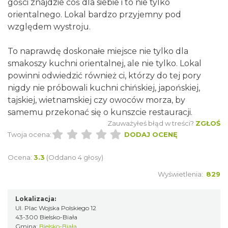
gości znajdzie coś dla siebie i to nie tylko
orientalnego. Lokal bardzo przyjemny pod
względem wystroju.
To naprawdę doskonałe miejsce nie tylko dla
smakoszy kuchni orientalnej, ale nie tylko. Lokal
powinni odwiedzić również ci, którzy do tej pory
nigdy nie próbowali kuchni chińskiej, japońskiej,
tajskiej, wietnamskiej czy owoców morza, by
samemu przekonać się o kunszcie restauracji.
Zauważyłeś błąd w treści?
ZGŁOŚ
Twoja ocena:
DODAJ OCENĘ
Ocena:
3.3
(Oddano 4 głosy)
Wyświetlenia:
829
Lokalizacja:
Ul. Plac Wojska Polskiego 12
43-300 Bielsko-Biała
Gmina:
Bielsko-Biała