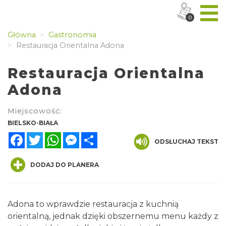
0
Główna
Gastronomia
Restauracja Orientalna Adona
Restauracja Orientalna
Adona
Miejscowość:
BIELSKO-BIAŁA
Facebook
Twitter
WhatsApp
Messenger
Share
ODSŁUCHAJ TEKST
DODAJ DO PLANERA
Adona to wprawdzie restauracja z kuchnią
orientalną, jednak dzięki obszernemu menu każdy z