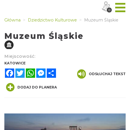
0
Główna
Dziedzictwo Kulturowe
Muzeum Śląskie
Muzeum Śląskie
Miejscowość:
KATOWICE
Facebook
Twitter
WhatsApp
Messenger
Share
ODSŁUCHAJ TEKST
DODAJ DO PLANERA