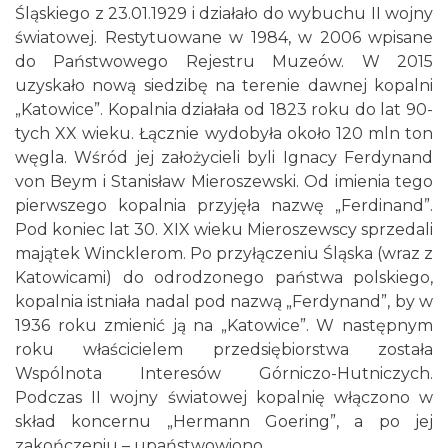
Śląskiego z 23.01.1929 i działało do wybuchu II wojny
światowej. Restytuowane w 1984, w 2006 wpisane
do Państwowego Rejestru Muzeów. W 2015
uzyskało nową siedzibę na terenie dawnej kopalni
„Katowice”. Kopalnia działała od 1823 roku do lat 90-
tych XX wieku. Łącznie wydobyła około 120 mln ton
węgla. Wśród jej założycieli byli Ignacy Ferdynand
von Beym i Stanisław Mieroszewski. Od imienia tego
pierwszego kopalnia przyjęła nazwę „Ferdinand”.
Pod koniec lat 30. XIX wieku Mieroszewscy sprzedali
majątek Wincklerom. Po przyłączeniu Śląska (wraz z
Katowicami) do odrodzonego państwa polskiego,
kopalnia istniała nadal pod nazwą „Ferdynand”, by w
1936 roku zmienić ją na „Katowice”. W następnym
roku właścicielem przedsiębiorstwa została
Wspólnota Interesów Górniczo-Hutniczych.
Podczas II wojny światowej kopalnię włączono w
skład koncernu „Hermann Goering”, a po jej
zakończeniu – upaństwowiono.