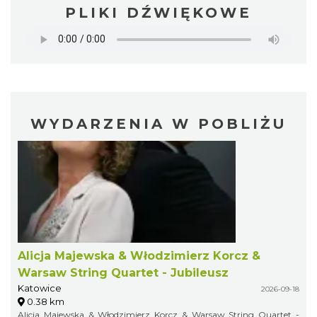
PLIKI DŹWIĘKOWE
WYDARZENIA W POBLIŻU
Alicja Majewska & Włodzimierz Korcz &
Warsaw String Quartet - Jubileusz
Katowice
2026-09-18
0.38 km
Alicja Majewska & Włodzimierz Korcz & Warsaw String Quartet -