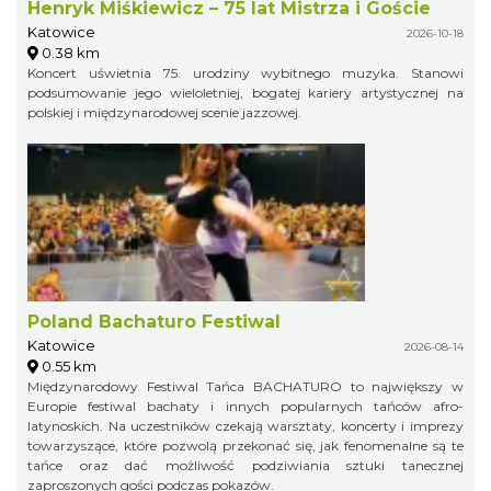
Henryk Miśkiewicz – 75 lat Mistrza i Goście
Katowice
2026-10-18
0.38 km
Koncert uświetnia 75. urodziny wybitnego muzyka. Stanowi
podsumowanie jego wieloletniej, bogatej kariery artystycznej na
polskiej i międzynarodowej scenie jazzowej.
Poland Bachaturo Festiwal
Katowice
2026-08-14
0.55 km
Międzynarodowy Festiwal Tańca BACHATURO to największy w
Europie festiwal bachaty i innych popularnych tańców afro-
latynoskich. Na uczestników czekają warsztaty, koncerty i imprezy
towarzyszące, które pozwolą przekonać się, jak fenomenalne są te
tańce oraz dać możliwość podziwiania sztuki tanecznej
zaproszonych gości podczas pokazów.