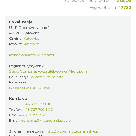
Zauważyłeś błąd w treści?
ZGŁOŚ
Wyświetlenia:
17733
Lokalizacja:
Ul. T. Dobrowolskiego 1
40-205 Katowice
Gmina:
Katowice
Powiat:
Katowice
Pokaż wskazówki dojazdu
Region turystyczny:
Śląsk, Górnośląsko-Zagłębiowska Metropolia
Lokalizacja:
W centrum miasta
Kategoria:
Dziedzictwo kulturowe
Kontakt:
Telefon:
+48 322 130 811
Telefon:
+48 327 799 300
Fax:
+48 327 799 367
Email:
dyrekcja@muzeumslaskie.pl
Strona internetowa:
http://www.muzeumslaskie.pl