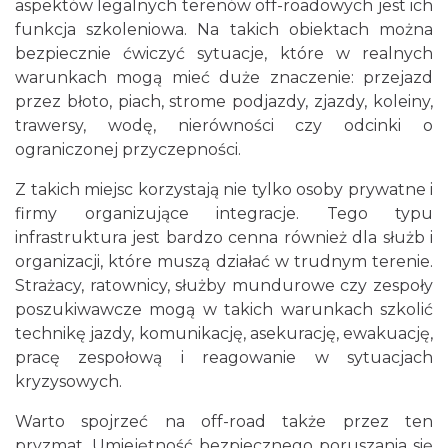
aspektów legalnych terenów off-roadowych jest ich
funkcja szkoleniowa. Na takich obiektach można
bezpiecznie ćwiczyć sytuacje, które w realnych
warunkach mogą mieć duże znaczenie: przejazd
przez błoto, piach, strome podjazdy, zjazdy, koleiny,
trawersy, wodę, nierówności czy odcinki o
ograniczonej przyczepności.
Z takich miejsc korzystają nie tylko osoby prywatne i
firmy organizujące integracje. Tego typu
infrastruktura jest bardzo cenna również dla służb i
organizacji, które muszą działać w trudnym terenie.
Strażacy, ratownicy, służby mundurowe czy zespoły
poszukiwawcze mogą w takich warunkach szkolić
technikę jazdy, komunikację, asekurację, ewakuację,
pracę zespołową i reagowanie w sytuacjach
kryzysowych.
Warto spojrzeć na off-road także przez ten
pryzmat. Umiejętność bezpiecznego poruszania się