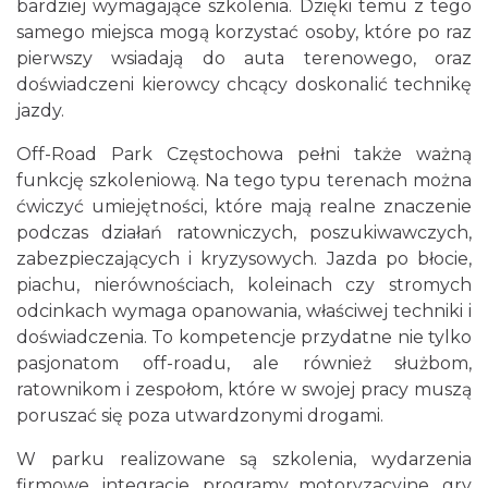
bardziej wymagające szkolenia. Dzięki temu z tego
samego miejsca mogą korzystać osoby, które po raz
pierwszy wsiadają do auta terenowego, oraz
doświadczeni kierowcy chcący doskonalić technikę
jazdy.
Off-Road Park Częstochowa pełni także ważną
funkcję szkoleniową. Na tego typu terenach można
ćwiczyć umiejętności, które mają realne znaczenie
podczas działań ratowniczych, poszukiwawczych,
zabezpieczających i kryzysowych. Jazda po błocie,
piachu, nierównościach, koleinach czy stromych
odcinkach wymaga opanowania, właściwej techniki i
doświadczenia. To kompetencje przydatne nie tylko
pasjonatom off-roadu, ale również służbom,
ratownikom i zespołom, które w swojej pracy muszą
poruszać się poza utwardzonymi drogami.
W parku realizowane są szkolenia, wydarzenia
firmowe, integracje, programy motoryzacyjne, gry