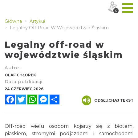
0
Główna
Artykuł
Legalny Off-Road W Województwie Śląskim
Legalny off-road w
województwie śląskim
Autor:
OLAF CHŁOPEK
Data publikacji:
24 CZERWIEC 2026
Facebook
Twitter
WhatsApp
Messenger
Share
ODSŁUCHAJ TEKST
Off-road wielu osobom kojarzy się z błotem,
piaskiem, stromymi podjazdami i samochodami