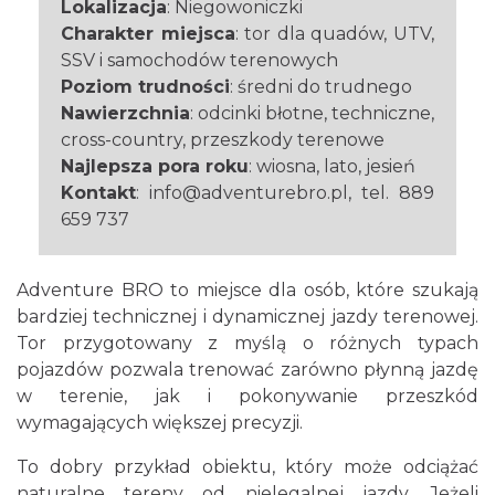
Lokalizacja
: Niegowoniczki
Charakter miejsca
: tor dla quadów, UTV,
SSV i samochodów terenowych
Poziom trudności
: średni do trudnego
Nawierzchnia
: odcinki błotne, techniczne,
cross-country, przeszkody terenowe
Najlepsza pora roku
: wiosna, lato, jesień
Kontakt
: info@adventurebro.pl, tel. 889
659 737
Adventure BRO to miejsce dla osób, które szukają
bardziej technicznej i dynamicznej jazdy terenowej.
Tor przygotowany z myślą o różnych typach
pojazdów pozwala trenować zarówno płynną jazdę
w terenie, jak i pokonywanie przeszkód
wymagających większej precyzji.
To dobry przykład obiektu, który może odciążać
naturalne tereny od nielegalnej jazdy. Jeżeli