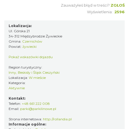
Zauważyłeś błąd w treści?
ZGŁOŚ
Wyświetlenia:
2596
Lokalizacja:
Ul. Górska 21
34-312 Międzybrodzie Żywieckie
Gmina:
Czernichów
Powiat:
żywiecki
Pokaż wskazówki dojazdu
Region turystyczny:
Inny, Beskidy i Śląsk Cieszyński
Lokalizacja:
W mieście
Kategoria:
Aktywnie
Kontakt:
Telefon:
+48 661 222 008
Email:
parki@parkilinowe.pl
Strona internetowa:
http://rollandia.pl
Informacje ogólne: