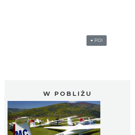
POI
W POBLIŻU