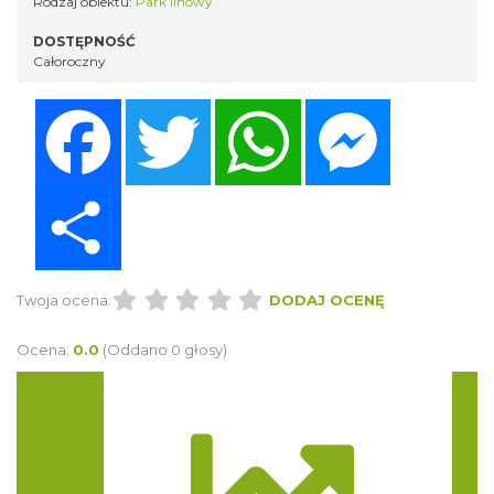
Rodzaj obiektu:
Park linowy
DOSTĘPNOŚĆ
Całoroczny
Facebook
Twitter
WhatsApp
Messenger
Share
Twoja ocena:
DODAJ OCENĘ
Ocena:
0.0
(Oddano 0 głosy)
Trasa