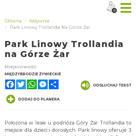
0
Główna
Aktywnie
Park Linowy Trollandia Na Górze Żar
Park Linowy Trollandia
na Górze Żar
Miejscowość:
MIĘDZYBRODZIE ŻYWIECKIE
Facebook
Twitter
WhatsApp
Messenger
Share
ODSŁUCHAJ TEKST
DODAJ DO PLANERA
Położona w lesie u podnóża Góry Żar Trollandia to
miejsce dla dzieci i dorosłych. Park linowy oferuje 3