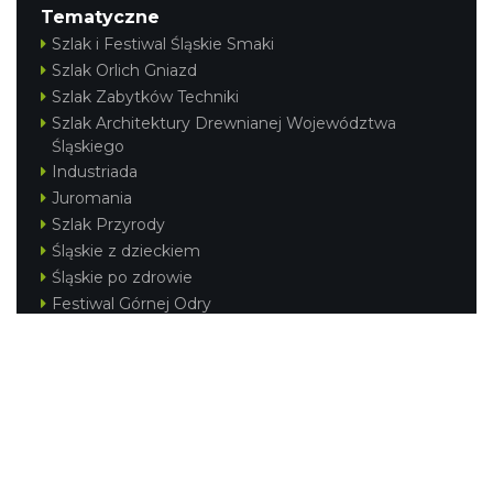
Tematyczne
Szlak i Festiwal Śląskie Smaki
Szlak Orlich Gniazd
Szlak Zabytków Techniki
Szlak Architektury Drewnianej Województwa
Śląskiego
Industriada
Juromania
Szlak Przyrody
Śląskie z dzieckiem
Śląskie po zdrowie
Festiwal Górnej Odry
Festiwal DziewięćSił
Kajakiem przez Śląskie
Narty w Śląskim
Rowerem przez Śląskie
Silesia Convention
Regionalne
Beskidy