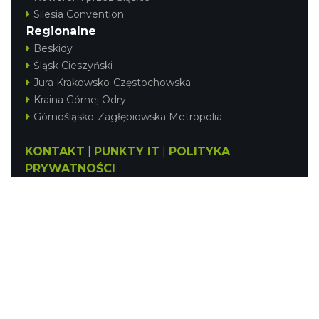
Silesia Convention
Regionalne
Beskidy
Śląsk Cieszyński
Jura Krakowsko-Częstochowska
Kraina Górnej Odry
Górnośląsko-Zagłębiowska Metropolia
KONTAKT
|
PUNKTY IT
|
POLITYKA
PRYWATNOŚCI