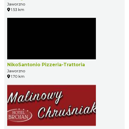
Jaworzno
1.53 km
NikoSantonio Pizzeria-Trattoria
Jaworzno
1.70 km