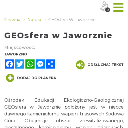
0
Główna
Natura
GEOsfera W Jaworznie
GEOsfera w Jaworznie
Miejscowość:
JAWORZNO
Facebook
Twitter
WhatsApp
Messenger
Share
ODSŁUCHAJ TEKST
DODAJ DO PLANERA
Ośrodek Edukacji Ekologiczno-Geologicznej
GEOsfera w Jaworznie położony jest w niecce
dawnego kamieniołomu wapieni triasowych Sodowa
Góra. Obejmuje obszar zrewitalizowanego,
nieczynnego kamieniołomu wapieni triasowych.