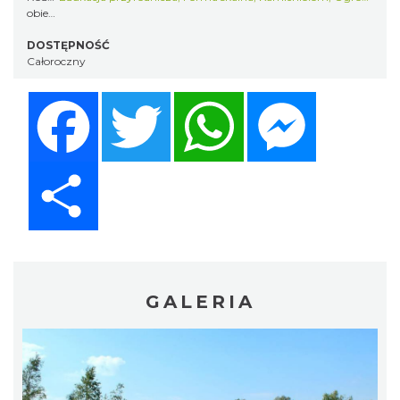
obiektu:
DOSTĘPNOŚĆ
Całoroczny
Facebook
Twitter
WhatsApp
Messenger
Share
GALERIA