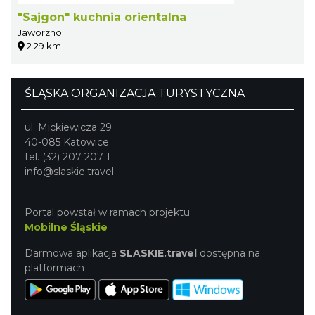
"Sajgon" kuchnia orientalna
Jaworzno
2.29 km
ŚLĄSKA ORGANIZACJA TURYSTYCZNA
ul. Mickiewicza 29
40-085 Katowice
tel. (32) 207 207 1
info@slaskie.travel
Portal powstał w ramach projektu
Mobilne Śląskie
Darmowa aplikacja
SLASKIE.travel
dostępna na
platformach