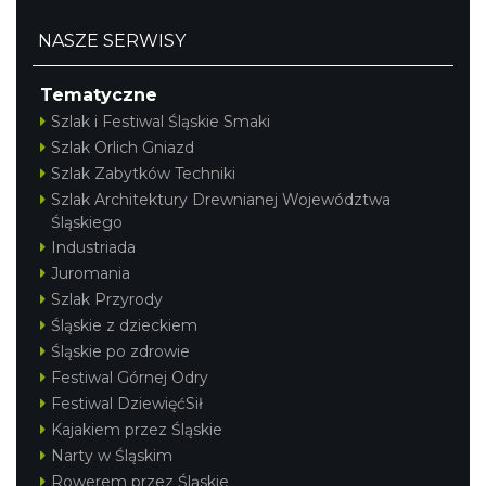
NASZE SERWISY
Tematyczne
Szlak i Festiwal Śląskie Smaki
Szlak Orlich Gniazd
Szlak Zabytków Techniki
Szlak Architektury Drewnianej Województwa
Śląskiego
Industriada
Juromania
Szlak Przyrody
Śląskie z dzieckiem
Śląskie po zdrowie
Festiwal Górnej Odry
Festiwal DziewięćSił
Kajakiem przez Śląskie
Narty w Śląskim
Rowerem przez Śląskie