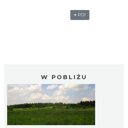
POI
W POBLIŻU