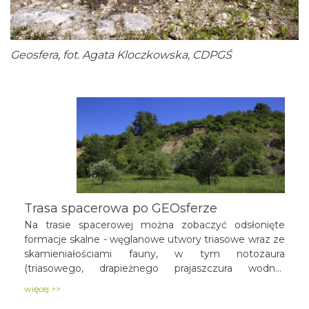
Geosfera, fot. Agata Kloczkowska, CDPGŚ
Trasa spacerowa po GEOsferze
Na trasie spacerowej można zobaczyć odsłonięte
formacje skalne - węglanowe utwory triasowe wraz ze
skamieniałościami fauny, w tym notozaura
(triasowego, drapieżnego prajaszczura wodno-
lądowego), liczne struktury geologiczne i
więcej >>
geomorfologiczne, w tym megariplemarki (faliste