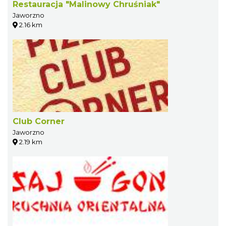
Restauracja "Malinowy Chruśniak"
Jaworzno
2.16 km
Club Corner
Jaworzno
2.19 km