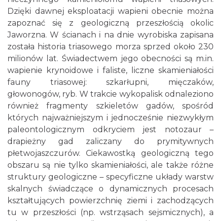
Dzięki dawnej eksploatacji wapieni obecnie można
zapoznać się z geologiczną przeszłością okolic
Jaworzna. W ścianach i na dnie wyrobiska zapisana
została historia triasowego morza sprzed około 230
milionów lat. Świadectwem jego obecności są m.in.
wapienie krynoidowe i faliste, liczne skamieniałości
fauny triasowej: szkarłupni, mięczaków,
głowonogów, ryb. W trakcie wykopalisk odnaleziono
również fragmenty szkieletów gadów, spośród
których najważniejszym i jednocześnie niezwykłym
paleontologicznym odkryciem jest notozaur –
drapieżny gad zaliczany do prymitywnych
płetwojaszczurów. Ciekawostką geologiczną tego
obszaru są nie tylko skamieniałości, ale także różne
struktury geologiczne – specyficzne układy warstw
skalnych świadczące o dynamicznych procesach
kształtujących powierzchnię ziemi i zachodzących
tu w przeszłości (np. wstrząsach sejsmicznych), a