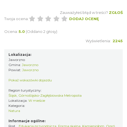
struktury dna dawnego morza).
Zauważyłeś błąd w treści?
ZGŁOŚ
Twoja ocena:
DODAJ OCENĘ
Ocena:
5.0
(Oddano 2 głosy)
Wyświetlenia:
2245
Lokalizacja:
Jaworzno
Gmina:
Jaworzno
Powiat:
Jaworzno
Pokaż wskazówki dojazdu
Region turystyczny:
Śląsk, Górnośląsko-Zagłębiowska Metropolia
Lokalizacja:
W mieście
Kategoria:
Natura
Informacje ogólne:
Rodzaj
Edukacja przyrodnicza
,
Forma skalna
,
Kamieniołom
,
Ogród zoologiczny / botaniczny