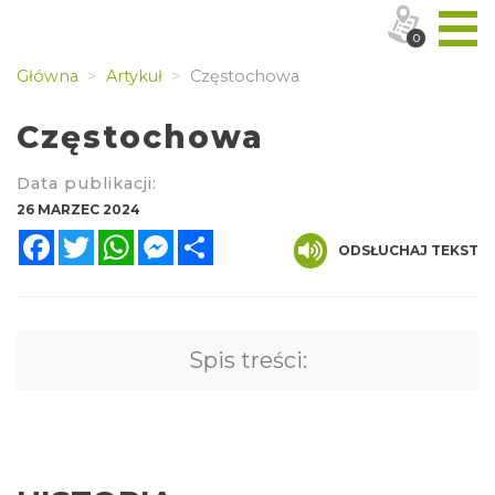
0
Główna
Artykuł
Częstochowa
Częstochowa
Data publikacji:
26 MARZEC 2024
Facebook
Twitter
WhatsApp
Messenger
Share
ODSŁUCHAJ TEKST
Spis treści: