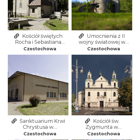
Kościół świętych
Umocnienia z II
Rocha i Sebastiana
wojny światowej w
oraz cmentarz św.
Częstochowie
Częstochowa
Częstochowa
Rocha w Częstochowie
Sanktuarium Krwi
Kościół św.
Chrystusa w
Zygmunta w
Częstochowie
Częstochowie
Częstochowa
Częstochowa