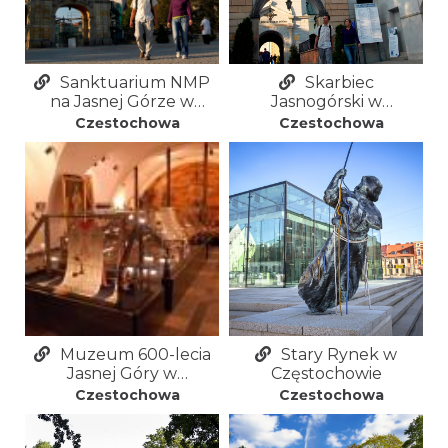
Sanktuarium NMP
Skarbiec
na Jasnej Górze w
Jasnogórski w
Częstochowie (Jasna
Częstochowie
Częstochowa
Częstochowa
Góra)
Muzeum 600-lecia
Stary Rynek w
Jasnej Góry w
Częstochowie
Częstochowie
Częstochowa
Częstochowa