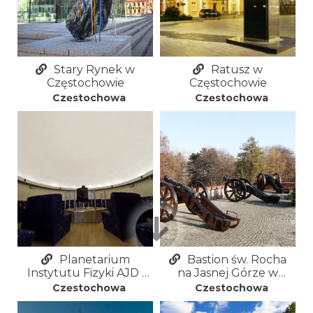
Stary Rynek w
Ratusz w
Częstochowie
Częstochowie
Częstochowa
Częstochowa
Planetarium
Bastion św. Rocha
Instytutu Fizyki AJD i
na Jasnej Górze w
Kino Sferyczne w
Częstochowie
Częstochowa
Częstochowa
Częstochowie