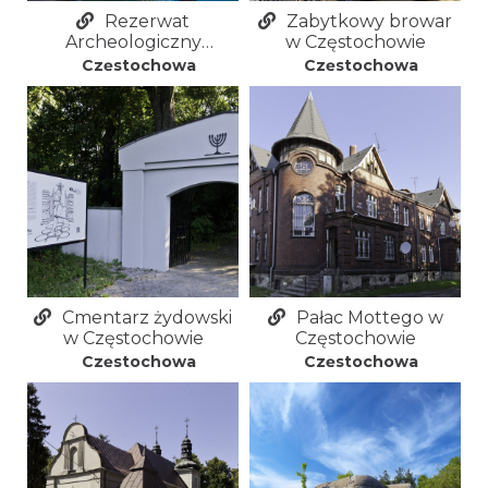
Rezerwat
Zabytkowy browar
Archeologiczny
w Częstochowie
Kultury Łużyckiej w
Częstochowa
Częstochowa
Częstochowie Rakowie
Cmentarz żydowski
Pałac Mottego w
w Częstochowie
Częstochowie
Częstochowa
Częstochowa