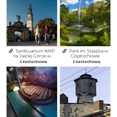
Sanktuarium NMP
Park im. Staszica w
na Jasnej Górze w
Częstochowie
Częstochowie (Jasna
Częstochowa
Częstochowa
Góra)