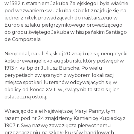
w 1582 r. staraniem Jakuba Zalejskiego i była właśnie
pod wezwaniem św. Jakuba. Obiekt znajduje się na
jednej z nitek prowadzących do najstarszego w
Europie szlaku pielgrzymkowego prowadzącego
do grobu świętego Jakuba w hiszpańskim Santiago
de Compostela.
Nieopodal, na ul. Śląskiej 20 znajduje się neogotycki
kościół ewangelicko-augsburski, który poświęcił w
1913 r. ks. bp dr Juliusz Bursche. Po wielu
perypetiach związanych z wyborem lokalizacji
miejsca spotkań luteranów odbywających się w
okolicy od końca XVIII w., świątynia ta stała się ich
ostateczną ostoją.
Wracając do alei Najświętszej Maryi Panny, tym
razem pod nr 24 znajdziemy Kamienicę Kupiecką z
1907 r. Swą nazwę zawdzięcza pierwotnemu
przeznaczeniu na szkołę kursów handlowych.