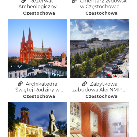
Rezerwat
Cmentarz żydowski
Archeologiczny
w Częstochowie
Kultury Łużyckiej w
Częstochowa
Częstochowa
Częstochowie Rakowie
Archikatedra
Zabytkowa
Świętej Rodziny w
zabudowa Alei NMP w
Częstochowie
Częstochowie
Częstochowa
Częstochowa