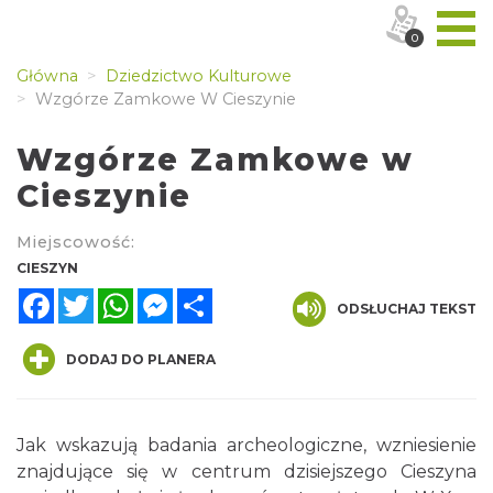
0
Główna
Dziedzictwo Kulturowe
Wzgórze Zamkowe W Cieszynie
Wzgórze Zamkowe w
Cieszynie
Miejscowość:
CIESZYN
Facebook
Twitter
WhatsApp
Messenger
Share
ODSŁUCHAJ TEKST
DODAJ DO PLANERA
Jak wskazują badania archeologiczne, wzniesienie
znajdujące się w centrum dzisiejszego Cieszyna