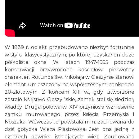
W 1839 r. obiekt przebudowano niezbyt fortunnie
w stylu klasycystycznym, po której uzyskał on duże
półkoliste okna. W latach 1947-1955 podczas
konserwacji przywrócono kościołowi pierwotny
charakter. Rotunda św. Mikołaja w Cieszynie stanowi
element umieszczony na współczesnym banknocie
20-złotowym. Z końcem XIII w., gdy utworzone
zostało Księstwo Cieszyńskie, zamek stał się siedzibą
władcy. Druga połowa w. XIV przyniosła wzniesienie
zamku murowanego przez księcia Przemysła I
Noszaka. Wówczas to powstała m.in. zachowana do
dziś gotycka Wieża Piastowska. Jest ona jedną z
czterech dawniej istniejących wież. Zbudowana