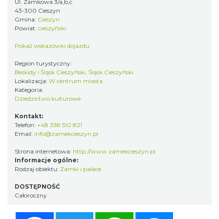
Ul. Zamkowa 3/a,b,c
43-300 Cieszyn
Gmina:
Cieszyn
Powiat:
cieszyński
Pokaż wskazówki dojazdu
Region turystyczny:
Beskidy i Śląsk Cieszyński, Śląsk Cieszyński
Lokalizacja:
W centrum miasta
Kategoria:
Dziedzictwo kulturowe
Kontakt:
Telefon:
+48 338 510 821
Email:
info@zamekcieszyn.pl
Strona internetowa:
http://www.zamekcieszyn.pl
Informacje ogólne:
Rodzaj obiektu:
Zamki i pałace
DOSTĘPNOŚĆ
Całoroczny
Facebook
Twitter
WhatsApp
Messenger