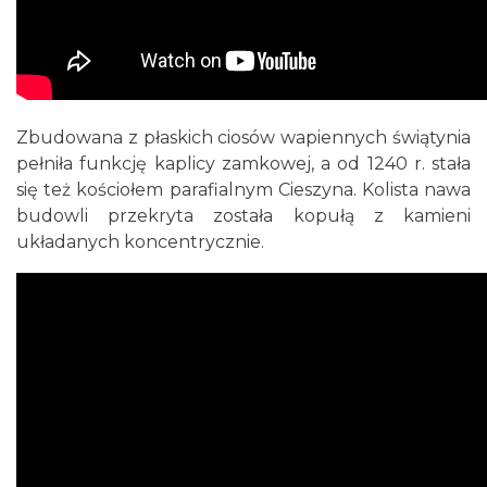
Zbudowana z płaskich ciosów wapiennych świątynia
pełniła funkcję kaplicy zamkowej, a od 1240 r. stała
się też kościołem parafialnym Cieszyna. Kolista nawa
budowli przekryta została kopułą z kamieni
układanych koncentrycznie.