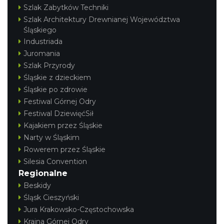
Szlak Zabytków Techniki
Szlak Architektury Drewnianej Województwa
Śląskiego
Industriada
Juromania
Szlak Przyrody
Śląskie z dzieckiem
Śląskie po zdrowie
Festiwal Górnej Odry
Festiwal DziewięćSił
Kajakiem przez Śląskie
Narty w Śląskim
Rowerem przez Śląskie
Silesia Convention
Regionalne
Beskidy
Śląsk Cieszyński
Jura Krakowsko-Częstochowska
Kraina Górnej Odry