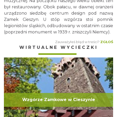
muzycznej. Na początku naszego wieku obiekt ten
był restaurowany. Obok pałacu, w dawnej oranżerii
urządzono siedzibę centrum design pod nazwą
Zamek Cieszyn. U stóp wzgórza stoi pomnik
legionistów śląskich, odbudowany w ostatnim czasie
(poprzedni monument w 1939 r. zniszczyli Niemcy).
Zauważyłeś błąd w treści?
ZGŁOŚ
WIRTUALNE WYCIECZKI
Wzgórze Zamkowe w Cieszynie