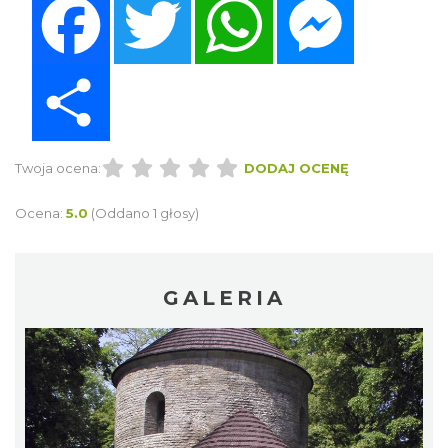
Share
Twoja ocena:
DODAJ OCENĘ
Ocena:
5.0
(Oddano 1 głosy)
GALERIA