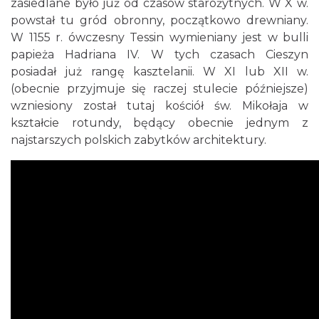
zasiedlane było już od czasów starożytnych. W X w.
powstał tu gród obronny, początkowo drewniany.
W 1155 r. ówczesny Tessin wymieniany jest w bulli
papieża Hadriana IV. W tych czasach Cieszyn
posiadał już rangę kasztelanii. W XI lub XII w.
(obecnie przyjmuje się raczej stulecie późniejsze)
wzniesiony został tutaj kościół św. Mikołaja w
kształcie rotundy, będący obecnie jednym z
najstarszych polskich zabytków architektury.