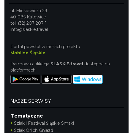
ul. Mickiewicza 29
40-085 Katowice
tel. (32) 207 207 1
info@slaskie.travel
Portal powstał w ramach projektu
Mobilne Śląskie
Darmowa aplikacja
SLASKIE.travel
dostępna na
platformach
NASZE SERWISY
Tematyczne
Szlak i Festiwal Śląskie Smaki
Szlak Orlich Gniazd