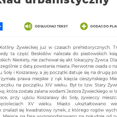
App
ssenger
Share
ODSŁUCHAJ TEKST
DODAJ DO PLA
e Kotliny Żywieckiej już w czasach prehistorycznych. T
iedy ta część Beskidów należała do piastowskich ksią
skich. Niestety, nie zachował się akt lokacyjny Żywca. Dl
czególnie z datą powstania miasta. Pierwotnie osada o n
 Soły i Koszarawy, a jej początki datuje się na drugą p
ymała prawa miejskie z rąk księcia cieszyńskiego Mie
teczku na początku XIV wieku. Był to tzw. Stary Żywi
ę, która została zalana wodami Jeziora Żywieckiego w l
sce, przy ujściu Koszarawy do Soły, żywieccy mieszc
sięcioleciach XV wieku. Miasto ukształtowano we
m znalazł się kwadratowy rynek, z którego rogów wyc
ę. Miejsce na farę wygospodarowano na południe od r