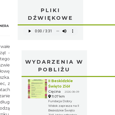
PLIKI
DŹWIĘKOWE
NERA
rwałe
żąt -
atego
WYDARZENIA W
azwie
POBLIŻU
ołowę
szka.
II Beskidzkie
ec, z
Święto Ziół
atach
Cięcina
2026-08-09
zanie
11.07 km
Fundacja Dobry
dług
Widok zaprasza na II
hodzą
Beskidzkie Święto
ynku.
Ziół, które odbędzie