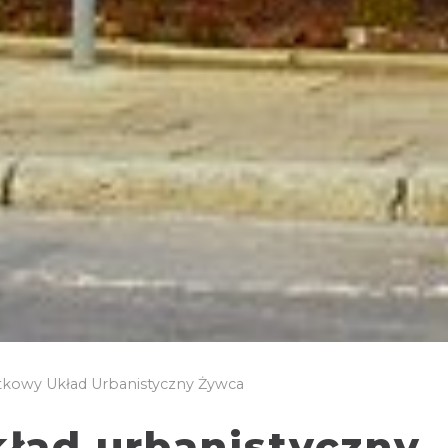
kowy Układ Urbanistyczny Żywca
ład urbanistyczny