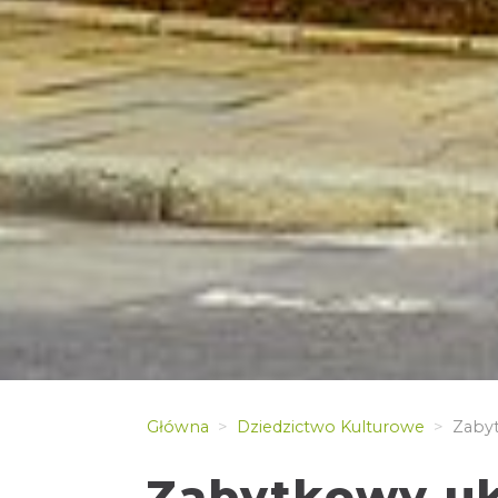
Główna
Dziedzictwo Kulturowe
Zabyt
Zabytkowy uk