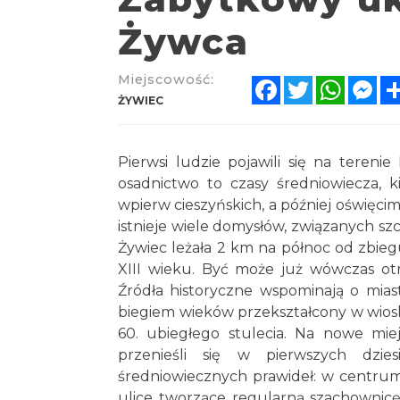
Żywca
Miejscowość:
Facebook
Twitter
Whats
Me
ŻYWIEC
Pierwsi ludzie pojawili się na tereni
osadnictwo to czasy średniowiecza, k
wpierw cieszyńskich, a później oświęcim
istnieje wiele domysłów, związanych sz
Żywiec leżała 2 km na północ od zbiegu
XIII wieku. Być może już wówczas otrz
Źródła historyczne wspominają o mias
biegiem wieków przekształcony w wiosk
60. ubiegłego stulecia. Na nowe miej
przenieśli się w pierwszych dzie
średniowiecznych prawideł: w centru
ulice tworzące regularną szachownic