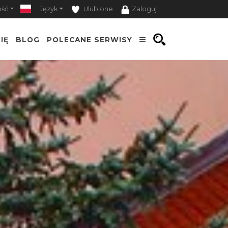
ość
Język
Ulubione
Zaloguj
IĘ
BLOG
POLECANE SERWISY