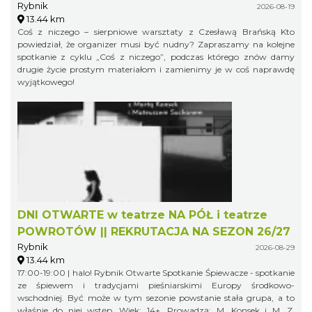
Rybnik
2026-08-19
13.44 km
Coś z niczego – sierpniowe warsztaty z Czesławą Brańską Kto
powiedział, że organizer musi być nudny? Zapraszamy na kolejne
spotkanie z cyklu „Coś z niczego”, podczas którego znów damy
drugie życie prostym materiałom i zamienimy je w coś naprawdę
wyjątkowego!
DNI OTWARTE w teatrze NA PÓŁ i teatrze
POWROTÓW || REKRUTACJA NA SEZON 26/27
Rybnik
2026-08-29
13.44 km
17:00-19:00 | halo! Rybnik Otwarte Spotkanie Śpiewacze - spotkanie
ze śpiewem i tradycjami pieśniarskimi Europy środkowo-
wschodniej. Być może w tym sezonie powstanie stała grupa, a to
właśnie do niej wstęp. Wiek: 14+. Prowadzą: M. Konsek i M. Z.