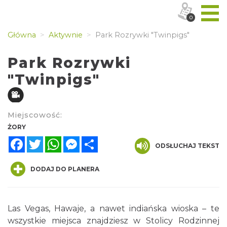
0
Główna
Aktywnie
Park Rozrywki "Twinpigs"
Park Rozrywki
"Twinpigs"
Miejscowość:
ŻORY
Facebook
Twitter
WhatsApp
Messenger
Share
ODSŁUCHAJ TEKST
DODAJ DO PLANERA
Las Vegas, Hawaje, a nawet indiańska wioska – te
wszystkie miejsca znajdziesz w Stolicy Rodzinnej