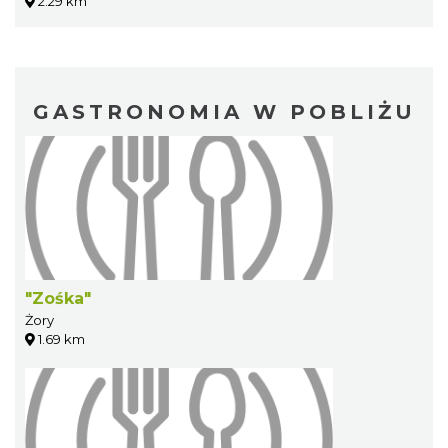
2.29 km
GASTRONOMIA W POBLIŻU
"Zośka"
Żory
1.69 km