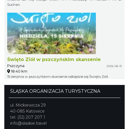
Suchan.
Święto Ziół w pszczyńskim skansenie
Pszczyna
2026-08-15
18.40 km
15 sierpnia w pszczyńskim skansenie odbędzie się Święto Ziół.
ŚLĄSKA ORGANIZACJA TURYSTYCZNA
ul. Mickiewicza 29
40-085 Katowice
tel. (32) 207 207 1
info@slaskie.travel