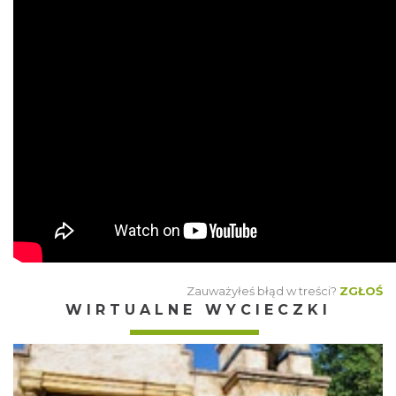
Zauważyłeś błąd w treści?
ZGŁOŚ
WIRTUALNE WYCIECZKI