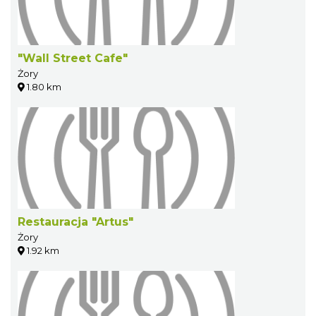
"Wall Street Cafe"
Żory
1.80 km
Restauracja "Artus"
Żory
1.92 km