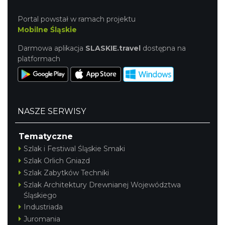
Portal powstał w ramach projektu
Mobilne Śląskie
Darmowa aplikacja
SLASKIE.travel
dostępna na
platformach
NASZE SERWISY
Tematyczne
Szlak i Festiwal Śląskie Smaki
Szlak Orlich Gniazd
Szlak Zabytków Techniki
Szlak Architektury Drewnianej Województwa
Śląskiego
Industriada
Juromania