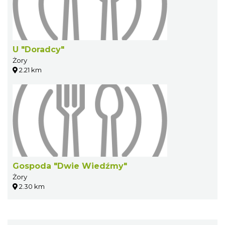
U "Doradcy"
Żory
2.21 km
Gospoda "Dwie Wiedźmy"
Żory
2.30 km