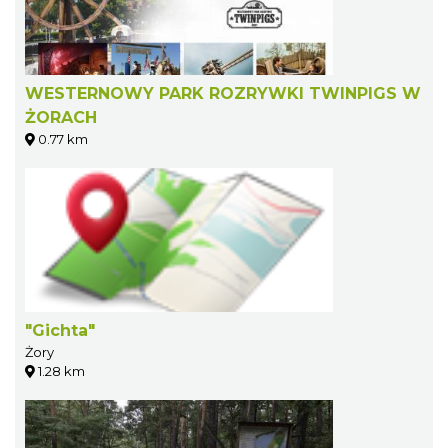
WESTERNOWY PARK ROZRYWKI TWINPIGS W
ŻORACH
0.77 km
"Gichta"
Żory
1.28 km