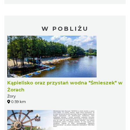
W POBLIŻU
Kąpielisko oraz przystań wodna "Śmieszek" w
Żorach
Żory
0.59 km