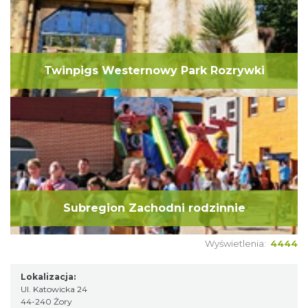
Twinpigs Westernowy Park Rozrywki
Subregion Zachodni rodzinnie
Wyświetlenia:
4444
Lokalizacja:
Ul. Katowicka 24
44-240 Żory