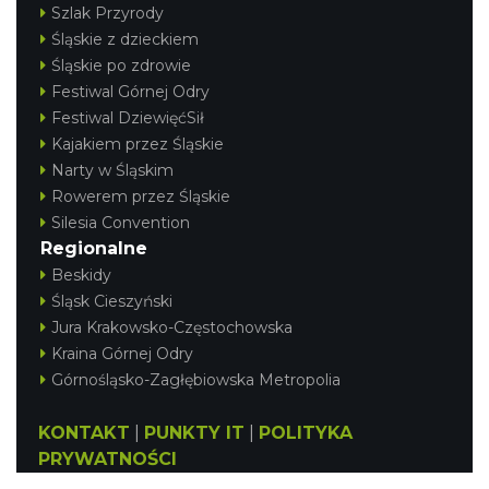
Szlak Przyrody
Śląskie z dzieckiem
Śląskie po zdrowie
Festiwal Górnej Odry
Festiwal DziewięćSił
Kajakiem przez Śląskie
Narty w Śląskim
Rowerem przez Śląskie
Silesia Convention
Regionalne
Beskidy
Śląsk Cieszyński
Jura Krakowsko-Częstochowska
Kraina Górnej Odry
Górnośląsko-Zagłębiowska Metropolia
KONTAKT
|
PUNKTY IT
|
POLITYKA
PRYWATNOŚCI