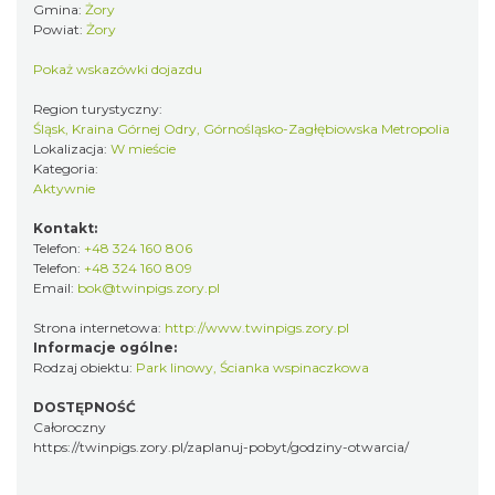
Gmina:
Żory
Powiat:
Żory
Pokaż wskazówki dojazdu
Region turystyczny:
Śląsk, Kraina Górnej Odry, Górnośląsko-Zagłębiowska Metropolia
Lokalizacja:
W mieście
Kategoria:
Aktywnie
Kontakt:
Telefon:
+48 324 160 806
Telefon:
+48 324 160 809
Email:
bok@twinpigs.zory.pl
Strona internetowa:
http://www.twinpigs.zory.pl
Informacje ogólne:
Rodzaj obiektu:
Park linowy
,
Ścianka wspinaczkowa
DOSTĘPNOŚĆ
Całoroczny
https://twinpigs.zory.pl/zaplanuj-pobyt/godziny-otwarcia/