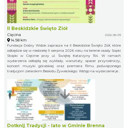
II Beskidzkie Święto Ziół
Cięcina
2026-08-09
14.58 km
Fundacja Dobry Widok zaprasza na II Beskidzkie Święto Ziół, które
odbędzie się w niedzielę 9 sierpnia 2026 roku na terenie osady Sopki
Stopki w Cięcinie przy ul. Świętej Katarzyny 154. W ramach
wydarzenia odbędą się wykłady, warsztaty, spacer przyrodniczy,
koncert muzyki góralskiej oraz premiera filmu poświęconego
tradycjom zielarskim Beskidu Żywieckiego. Wstęp na wydarzenie jest
bezpłatny.
Dotknij Tradycji - lato w Gminie Brenna