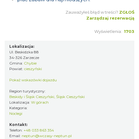
Zauważyłeś błąd w treści?
ZGŁOŚ
Zarządzaj rezerwacją
Wyświetlenia:
1703
Lokalizacja:
Ul. Beskidzka 88
34-326 Zarzecze
Gmina:
Chybie
Powiat:
cieszyński
Pokaż wskazówki dojazdu
Region turystyczny:
Beskidy i Śląsk Cieszyński, Śląsk Cieszyński
Lokalizacja:
W górach
Kategoria:
Noclegi
Kontakt:
Telefon:
+48 033 863 354
Email:
neptun@wczasy-neptun.pl