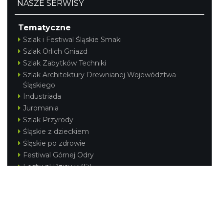
NASZE SERWISY
Tematyczne
Szlak i Festiwal Śląskie Smaki
Szlak Orlich Gniazd
Szlak Zabytków Techniki
Szlak Architektury Drewnianej Województwa
Śląskiego
Industriada
Juromania
Szlak Przyrody
Śląskie z dzieckiem
Śląskie po zdrowie
Festiwal Górnej Odry
Festiwal DziewięćSił
Kajakiem przez Śląskie
Narty w Śląskim
Rowerem przez Śląskie
Silesia Convention