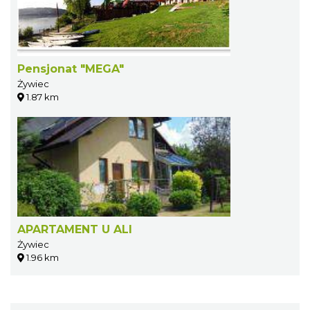
Pensjonat "MEGA"
Żywiec
1.87 km
APARTAMENT U ALI
Żywiec
1.96 km