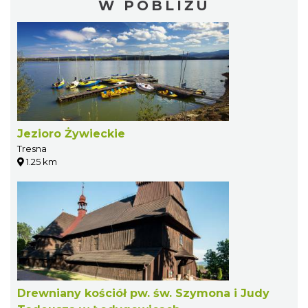
W POBLIŻU
Jezioro Żywieckie
Tresna
1.25 km
Drewniany kościół pw. św. Szymona i Judy