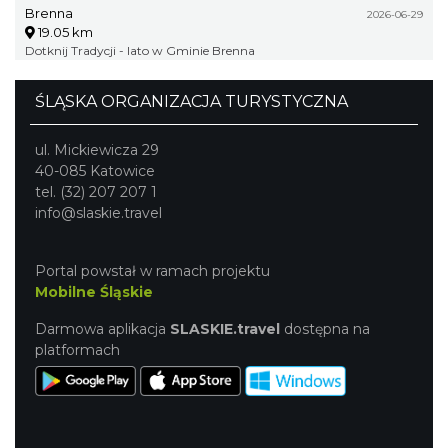
Brenna
2026-06-29
19.05 km
Dotknij Tradycji - lato w Gminie Brenna
ŚLĄSKA ORGANIZACJA TURYSTYCZNA
ul. Mickiewicza 29
40-085 Katowice
tel. (32) 207 207 1
info@slaskie.travel
Portal powstał w ramach projektu
Mobilne Śląskie
Darmowa aplikacja
SLASKIE.travel
dostępna na
platformach