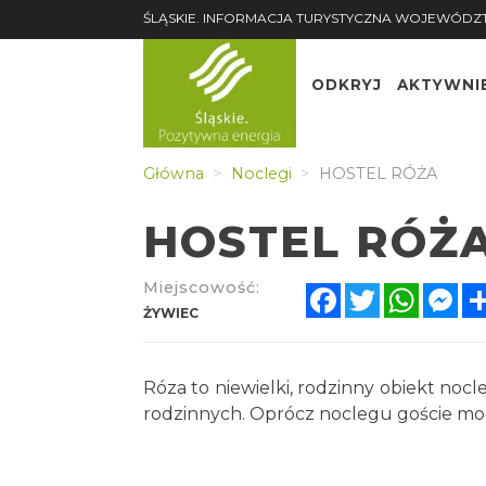
ŚLĄSKIE. INFORMACJA TURYSTYCZNA WOJEWÓDZ
ODKRYJ
AKTYWNI
Główna
Noclegi
HOSTEL RÓŻA
HOSTEL RÓŻ
Miejscowość:
Facebook
Twitter
Whats
Me
ŻYWIEC
Róza to niewielki, rodzinny obiekt no
rodzinnych. Oprócz noclegu goście mog