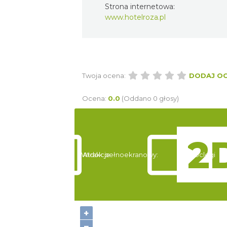
Strona internetowa:
www.hotelroza.pl
Twoja ocena:
DODAJ O
Ocena:
0.0
(Oddano 0 głosy)
Widok pełnoekranowy:
Atrakcje
Noclegi
+
−