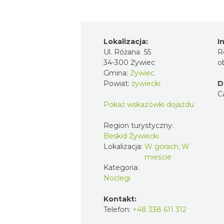
Lokalizacja:
I
Ul. Różana 55
R
34-300 Żywiec
o
Gmina:
Żywiec
Powiat:
żywiecki
D
C
Pokaż wskazówki dojazdu
Region turystyczny:
Beskid Żywiecki
Lokalizacja:
W górach, W
mieście
Kategoria:
Noclegi
Kontakt:
Telefon:
+48 338 611 312