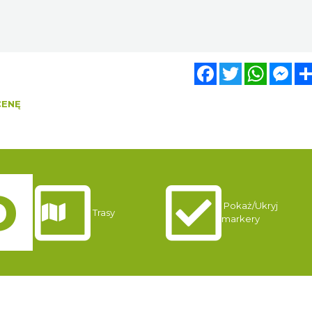
Facebook
Twitter
WhatsA
Mes
CENĘ
Pokaż/Ukryj
Trasy
markery