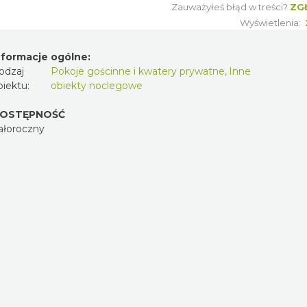
Zauważyłeś błąd w treści?
ZG
Wyświetlenia:
nformacje ogólne:
odzaj
Pokoje gościnne i kwatery prywatne
,
Inne
biektu:
obiekty noclegowe
OSTĘPNOŚĆ
ałoroczny