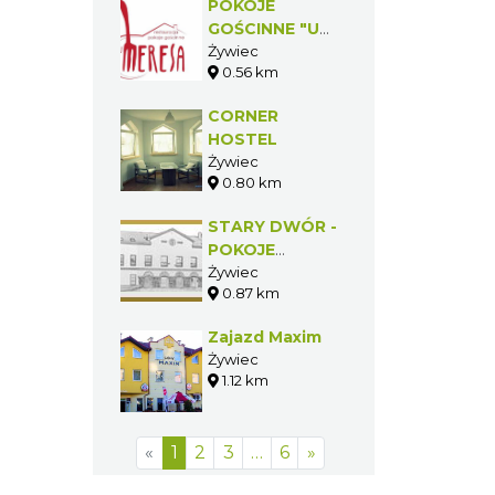
POKOJE
GOŚCINNE "U
MERESA"
Żywiec
0.56 km
CORNER
HOSTEL
Żywiec
0.80 km
STARY DWÓR -
POKOJE
GOŚCINNE
Żywiec
0.87 km
Zajazd Maxim
Żywiec
1.12 km
«
1
2
3
…
6
»