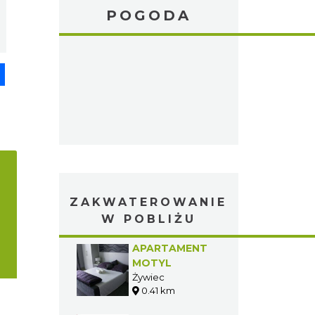
POGODA
pp
senger
Share
ZAKWATEROWANIE
W POBLIŻU
APARTAMENT
MOTYL
Żywiec
0.41 km