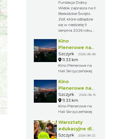
Fundacja Dobry
Widok zaprasza na II
Beskidzkie Święto
Ziół, które odbędzie
się w niedzielę 9
sierpnia 2026 roku
na terenie osady
Kino
Sopki Stopki w
Cięcinie przy ul.
Plenerowe na
Świętej Katarzyny
Hali
Szczyrk
2026-08-08
154. W ramach
11.33 km
Skrzyczeńskiej
wydarzenia odbędą
Kino Plenerowe na
się wykłady,
Hali Skrzyczeńskiej
warsztaty, spacer
przyrodniczy,
Kino
koncert muzyki
Plenerowe na
góralskiej oraz
Hali
Szczyrk
2026-08-15
premiera filmu
11.33 km
Skrzyczeńskiej
poświęconego
Kino Plenerowe na
tradycjom
Hali Skrzyczeńskiej
zielarskim Beskidu
Żywieckiego. Wstęp
Warsztaty
na wydarzenie jest
edukacyjne dla
bezpłatny.
dzieci - owady i
Szczyrk
2026-08-22