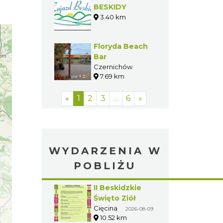
BESKIDY
3.40 km
Floryda Beach
Bar
Czernichów
7.69 km
«
1
2
3
…
6
»
WYDARZENIA W
POBLIŻU
II Beskidzkie
Święto Ziół
Cięcina
2026-08-09
10.52 km