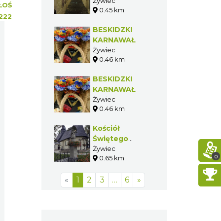
Żywiecczyzny
Żywiec
ŁOŚ
0.45 km
w Żywcu
222
BESKIDZKI
KARNAWAŁ
Żywiec
0.46 km
BESKIDZKI
KARNAWAŁ
Żywiec
0.46 km
Kościół
Świętego
Krzyża w Żywcu
Żywiec
0
0.65 km
«
1
2
3
…
6
»