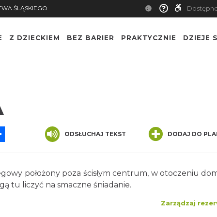
TWA ŚLĄSKIEGO
Dostępn
E
Z DZIECKIEM
BEZ BARIER
PRAKTYCZNIE
DZIEJE S
A
App
ssenger
Share
ODSŁUCHAJ TEKST
DODAJ DO PLA
clegowy położony poza ścisłym centrum, w otoczeniu d
ą tu liczyć na smaczne śniadanie.
Zarządzaj rezer