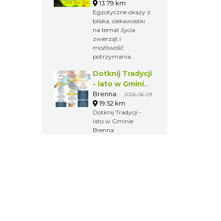
13.79 km
spółka
Egzotyczne okazy z
bliska, ciekawostki
na temat życia
zwierząt i
możliwość
potrzymania
stworzonka sprawi,
Dotknij Tradycji
że będzie to
niezwykłe przeżycie
- lato w Gminie
dla każdego dziecka,
Brenna
Brenna
2026-06-29
które zawita do
19.52 km
restauracji Kuflonka
Dotknij Tradycji -
w dniu 22 sierpnia.
lato w Gminie
Brenna