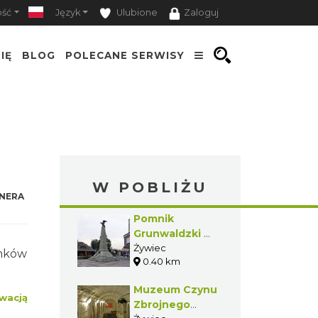
ość
Język
Ulubione
Zaloguj
IĘ
BLOG
POLECANE SERWISY
W POBLIŻU
NERA
Pomnik
Grunwaldzki w
Żywcu
Żywiec
omków
0.40 km
Muzeum Czynu
wacją
Zbrojnego