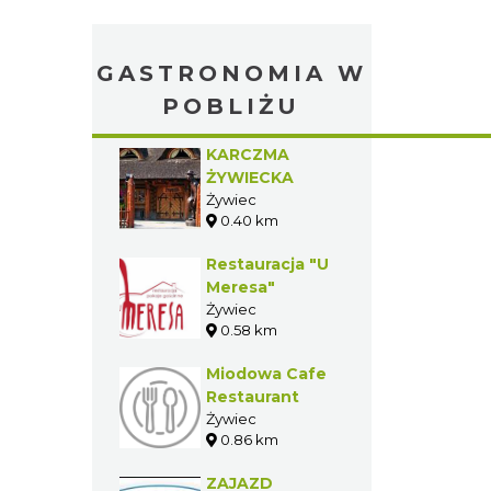
GASTRONOMIA W
POBLIŻU
KARCZMA
ŻYWIECKA
Żywiec
0.40 km
Restauracja "U
Meresa"
Żywiec
0.58 km
Miodowa Cafe
Restaurant
Żywiec
0.86 km
ZAJAZD