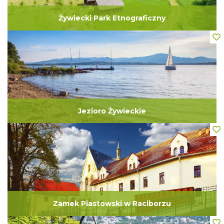
Żywiecki Park Etnograficzny
Jezioro Żywieckie
Zamek Piastowski w Raciborzu