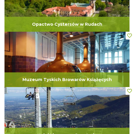
Opactwo Cystersów w Rudach
Muzeum Tyskich Browarów Książęcych