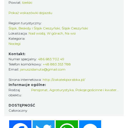
Powiat:
bielski
Pokaż wskazówki dojazdu
Region turystyczny:
Śląsk, Beskidy i Śląsk Cieszyński, Śląsk Cieszyński
Lokalizacja:
Nad wodą, W górach, Na wsi
Kategoria:
Noclegi
Kontakt:
Numer specjalny:
486 683 702 49
Telefon komórkowy:
+48 883 353 788
Email:
januszidanuta@gmail.com
Strona internetowa:
http://zakatekporabka.pl/
Informacje ogólne:
Rodzaj
Pensjonat
,
Agroturystyka
,
Pokoje gościnne i kwatery prywatne
obiektu:
DOSTĘPNOŚĆ
Całoroczny
Facebook
Twitter
WhatsApp
Messenger