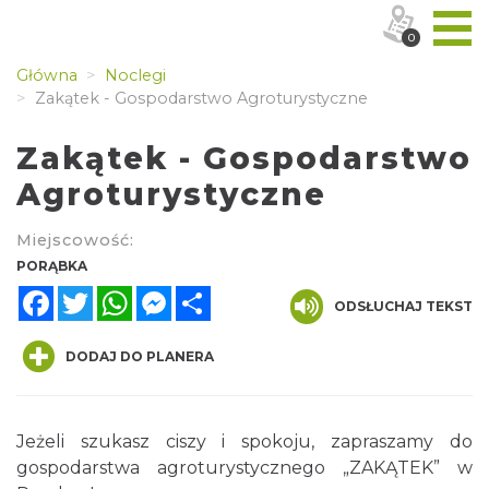
0
Główna
Noclegi
Zakątek - Gospodarstwo Agroturystyczne
Zakątek - Gospodarstwo
Agroturystyczne
Miejscowość:
PORĄBKA
Facebook
Twitter
WhatsApp
Messenger
Share
ODSŁUCHAJ TEKST
DODAJ DO PLANERA
Jeżeli szukasz ciszy i spokoju, zapraszamy do
gospodarstwa agroturystycznego „ZAKĄTEK” w