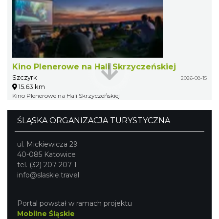
Kino Plenerowe na Hali Skrzyczeńskiej
Szczyrk
2026-08-15
15.63 km
Kino Plenerowe na Hali Skrzyczeńskiej
ŚLĄSKA ORGANIZACJA TURYSTYCZNA
ul. Mickiewicza 29
40-085 Katowice
tel. (32) 207 207 1
info@slaskie.travel
Portal powstał w ramach projektu
Mobilne Śląskie