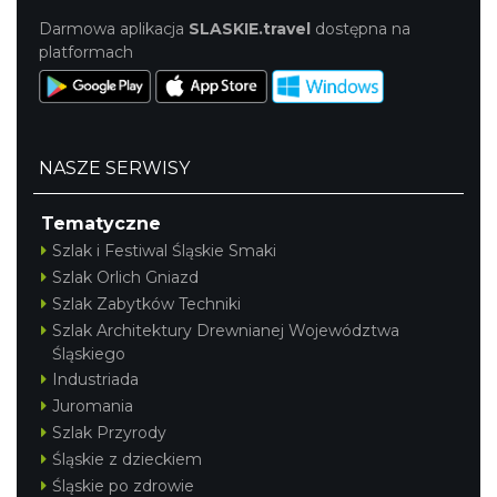
Darmowa aplikacja
SLASKIE.travel
dostępna na
platformach
NASZE SERWISY
Tematyczne
Szlak i Festiwal Śląskie Smaki
Szlak Orlich Gniazd
Szlak Zabytków Techniki
Szlak Architektury Drewnianej Województwa
Śląskiego
Industriada
Juromania
Szlak Przyrody
Śląskie z dzieckiem
Śląskie po zdrowie