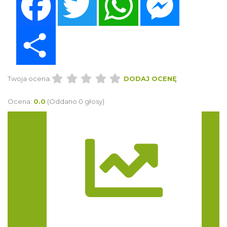
Share
Twoja ocena:
DODAJ OCENĘ
Ocena:
0.0
(Oddano 0 głosy)
Trasa