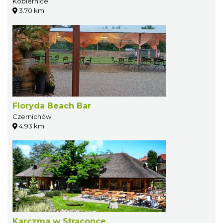
Kobiernice
3.70 km
Floryda Beach Bar
Czernichów
4.93 km
Karczma w Straconce