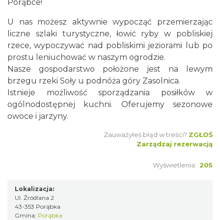
Porąbce!
U nas możesz aktywnie wypocząć przemierzając
liczne szlaki turystyczne, łowić ryby w pobliskiej
rzece, wypoczywać nad pobliskimi jeziorami lub po
prostu leniuchować w naszym ogrodzie.
Nasze gospodarstwo położone jest na lewym
brzegu rzeki Soły u podnóża góry Zasolnica.
Istnieje możliwość sporządzania posiłków w
ogólnodostępnej kuchni. Oferujemy sezonowe
owoce i jarzyny.
Zauważyłeś błąd w treści?
ZGŁOŚ
Zarządzaj rezerwacją
Wyświetlenia:
205
Lokalizacja:
Ul. Źródlana 2
43-353 Porąbka
Gmina:
Porąbka