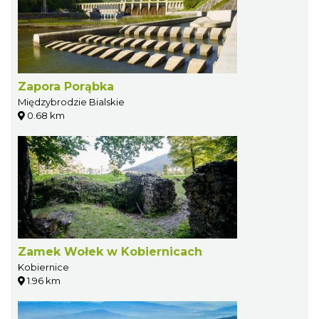
Zapora Porąbka
Międzybrodzie Bialskie
0.68 km
Zamek Wołek w Kobiernicach
Kobiernice
1.96 km