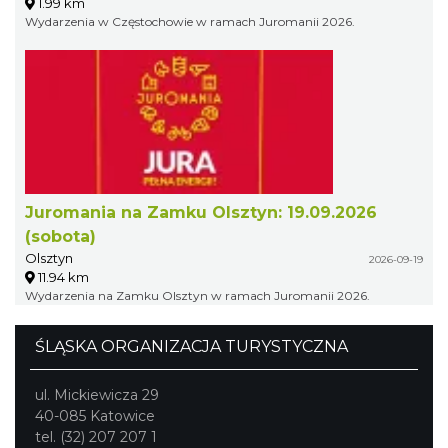
1.99 km
Wydarzenia w Częstochowie w ramach Juromanii 2026.
Juromania na Zamku Olsztyn: 19.09.2026
(sobota)
Olsztyn
2026-09-19
11.94 km
Wydarzenia na Zamku Olsztyn w ramach Juromanii 2026.
ŚLĄSKA ORGANIZACJA TURYSTYCZNA
ul. Mickiewicza 29
40-085 Katowice
tel. (32) 207 207 1