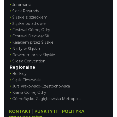
Juromania
Szlak Przyrody
Śląskie z dzieckiem
Śląskie po zdrowie
Festiwal Górnej Odry
Festiwal DziewięćSił
Kajakiem przez Śląskie
Narty w Śląskim
Rowerem przez Śląskie
Silesia Convention
Regionalne
Beskidy
Śląsk Cieszyński
Jura Krakowsko-Częstochowska
Kraina Górnej Odry
Górnośląsko-Zagłębiowska Metropolia
KONTAKT
|
PUNKTY IT
|
POLITYKA