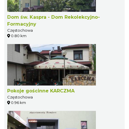
Dom św. Kaspra - Dom Rekolekcyjno-
Formacyjny
Częstochowa
0.80 km
Pokoje gościnne KARCZMA
Częstochowa
0.96 km