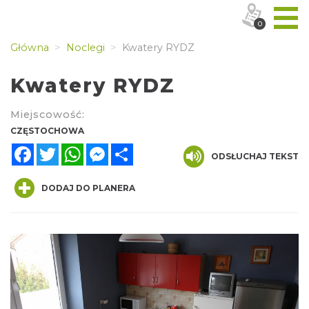
0
Główna
Noclegi
Kwatery RYDZ
Kwatery RYDZ
Miejscowość:
CZĘSTOCHOWA
Facebook
Twitter
WhatsApp
Messenger
Share
ODSŁUCHAJ TEKST
DODAJ DO PLANERA