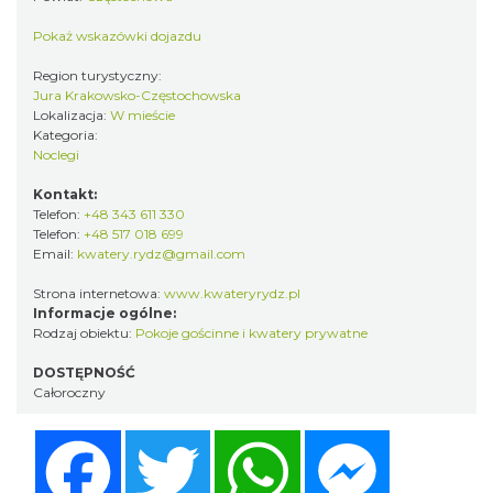
Pokaż wskazówki dojazdu
Region turystyczny:
Jura Krakowsko-Częstochowska
Lokalizacja:
W mieście
Kategoria:
Noclegi
Kontakt:
Telefon:
+48 343 611 330
Telefon:
+48 517 018 699
Email:
kwatery.rydz@gmail.com
Strona internetowa:
www.kwateryrydz.pl
Informacje ogólne:
Rodzaj obiektu:
Pokoje gościnne i kwatery prywatne
DOSTĘPNOŚĆ
Całoroczny
Facebook
Twitter
WhatsApp
Messenger