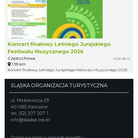
Koncert finałowy Letniego Jurajskiego
Festiwalu Muzycznego 2026
Częstochowa
2026-08-23
1.59 km
Koncert finałowy Letniego Jurajskiego Festiwalu Muzycznego 2026
ŚLĄSKA ORGANIZACJA TURYSTYCZNA
ul. Mickiewicza 29
40-085 Katowice
tel. (32) 207 207 1
info@slaskie.travel
Portal powstał w ramach projektu