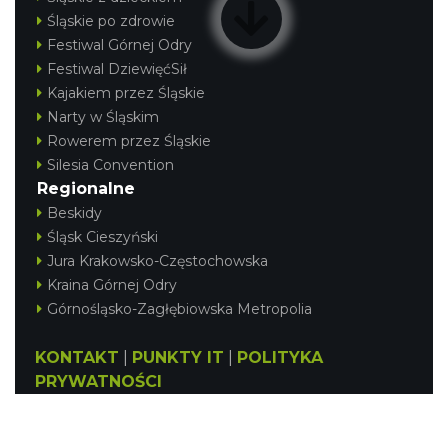
Śląskie po zdrowie
Festiwal Górnej Odry
Festiwal DziewięćSił
Kajakiem przez Śląskie
Narty w Śląskim
Rowerem przez Śląskie
Silesia Convention
Regionalne
Beskidy
Śląsk Cieszyński
Jura Krakowsko-Częstochowska
Kraina Górnej Odry
Górnośląsko-Zagłębiowska Metropolia
KONTAKT
|
PUNKTY IT
|
POLITYKA
PRYWATNOŚCI