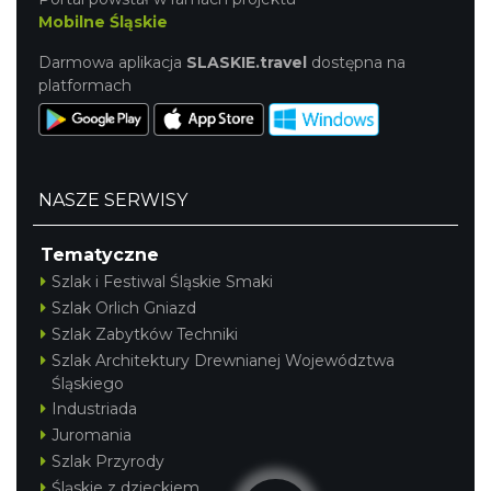
Mobilne Śląskie
Darmowa aplikacja
SLASKIE.travel
dostępna na
platformach
NASZE SERWISY
Tematyczne
Szlak i Festiwal Śląskie Smaki
Szlak Orlich Gniazd
Szlak Zabytków Techniki
Szlak Architektury Drewnianej Województwa
Śląskiego
Industriada
Juromania
Szlak Przyrody
Śląskie z dzieckiem