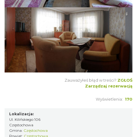
Zauważyłeś błąd w treści?
ZGŁOŚ
Zarządzaj rezerwacją
Wyświetlenia:
170
Lokalizacja:
Ul. Kilińskiego 106
Częstochowa
Gmina:
Częstochowa
Powiat:
Częstochowa