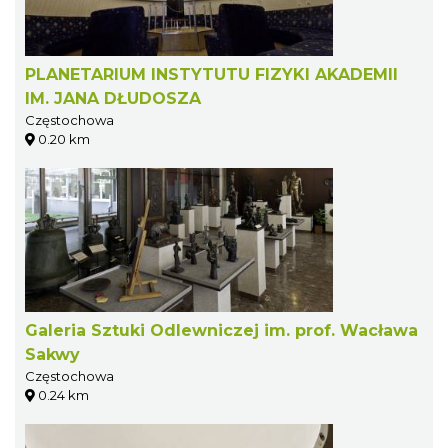
PLANETARIUM INSTYTUTU FIZYKI AKADEMII
IM. JANA DŁUDOSZA
Częstochowa
0.20 km
Galeria Sztuki Odlewniczej im. prof. Wacława
Sakwy
Częstochowa
0.24 km