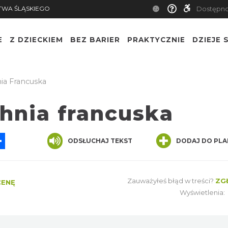
TWA ŚLĄSKIEGO
Dostępn
E
Z DZIECKIEM
BEZ BARIER
PRAKTYCZNIE
DZIEJE S
nia Francuska
chnia francuska
App
ssenger
Share
ODSŁUCHAJ TEKST
DODAJ DO PLA
Zauważyłeś błąd w treści?
ZG
CENĘ
Wyświetlenia: