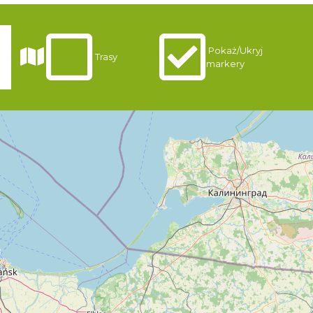
Pokaż/Ukryj
i
Trasy
markery