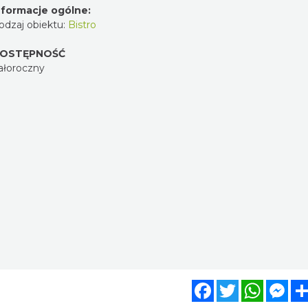
nformacje ogólne:
odzaj obiektu:
Bistro
OSTĘPNOŚĆ
ałoroczny
Facebook
Twitter
WhatsA
Mes