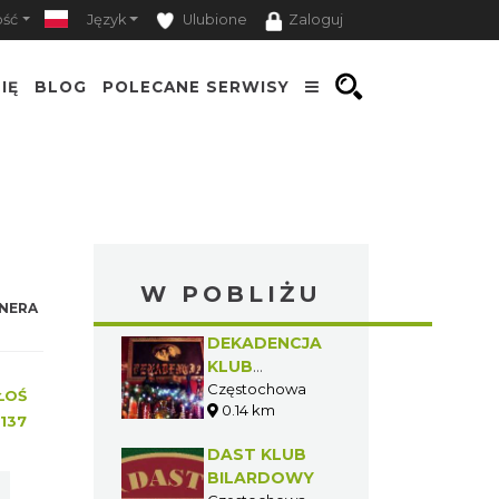
ość
Język
Ulubione
Zaloguj
IĘ
BLOG
POLECANE SERWISY
W POBLIŻU
NERA
DEKADENCJA
KLUB
MUZYCZNY
Częstochowa
ŁOŚ
0.14 km
137
DAST KLUB
BILARDOWY