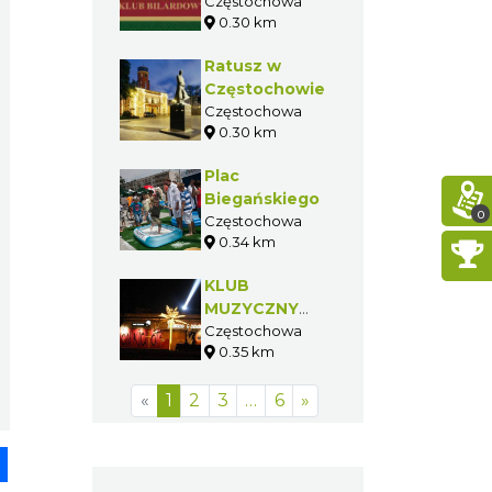
Częstochowa
0.30 km
Ratusz w
Częstochowie
Częstochowa
0.30 km
Plac
Biegańskiego
0
Częstochowa
0.34 km
KLUB
MUZYCZNY
DON KICHOT /
Częstochowa
0.35 km
KOJOT
«
1
2
3
…
6
»
pp
senger
Share