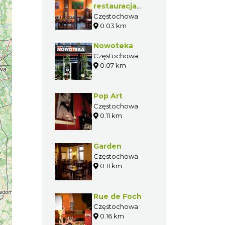
restauracja
japońsko -
Częstochowa
0.03 km
ekologiczna
Nowoteka
Częstochowa
0.07 km
Pop Art
Częstochowa
0.11 km
Garden
Częstochowa
0.11 km
Rue de Foch
Częstochowa
0.16 km