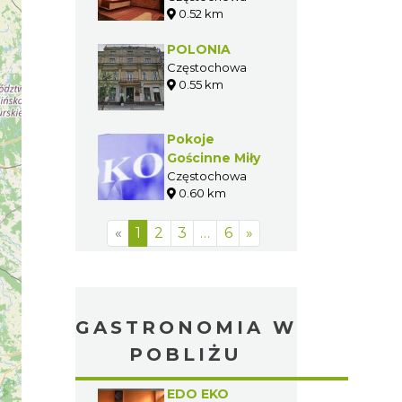
0.52 km
SPA&Wellness
POLONIA
Częstochowa
0.55 km
Pokoje
Gościnne Miły
Częstochowa
0.60 km
«
1
2
3
…
6
»
GASTRONOMIA W
POBLIŻU
EDO EKO