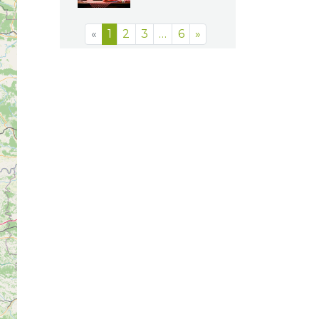
«
1
2
3
…
6
»