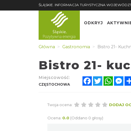
ŚLĄSKIE. INFORMACJA TURYSTYCZNA WOJEWÓDZ
ODKRYJ
AKTYWNI
Główna
Gastronomia
Bistro 21- Kuch
Bistro 21- ku
Miejscowość:
Facebook
Twitter
Whats
Me
CZĘSTOCHOWA
Twoja ocena:
DODAJ O
Ocena:
0.0
(Oddano 0 głosy)