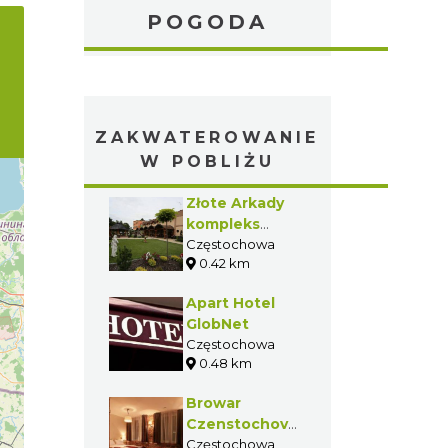
POGODA
ZAKWATEROWANIE
W POBLIŻU
Złote Arkady
kompleks
hotelowo-
Częstochowa
0.42 km
gastronomiczny
Apart Hotel
GlobNet
Częstochowa
0.48 km
Browar
Czenstochovia
Hotel
Częstochowa