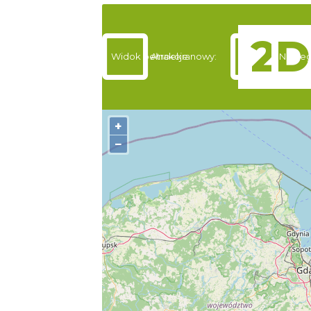
Widok pełnoekranowy:
Atrakcje
Nocleg
+
−