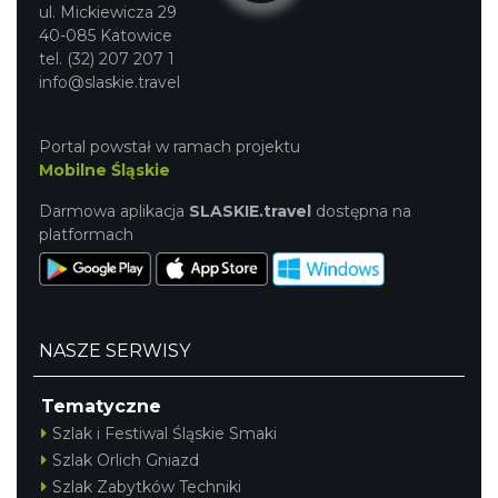
ul. Mickiewicza 29
40-085 Katowice
tel. (32) 207 207 1
info@slaskie.travel
Portal powstał w ramach projektu
Mobilne Śląskie
Darmowa aplikacja
SLASKIE.travel
dostępna na
platformach
NASZE SERWISY
Tematyczne
Szlak i Festiwal Śląskie Smaki
Szlak Orlich Gniazd
Szlak Zabytków Techniki