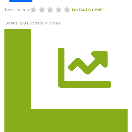
Twoja ocena:
DODAJ OCENĘ
Ocena:
2.8
(Oddano 4 głosy)
Trasa