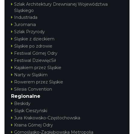
Szlak Architektury Drewnianej Województwa
Śląskiego
Industriada
Juromania
Szlak Przyrody
Śląskie z dzieckiem
Śląskie po zdrowie
Festiwal Górnej Odry
Festiwal DziewięćSił
Kajakiem przez Śląskie
Narty w Śląskim
Rowerem przez Śląskie
Silesia Convention
Regionalne
Beskidy
Śląsk Cieszyński
Jura Krakowsko-Częstochowska
Kraina Górnej Odry
Górnośląsko-Zagłębiowska Metropolia