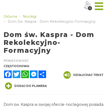
0
Główna
Noclegi
Dom Św. Kaspra - Dom Rekolekcyjno-Formacyjny
Dom św. Kaspra - Dom
Rekolekcyjno-
Formacyjny
Miejscowość:
CZĘSTOCHOWA
Facebook
Twitter
WhatsApp
Messenger
Share
ODSŁUCHAJ TEKST
DODAJ DO PLANERA
Dom św. Kaspra w swojej ofercie noclegowej posiada