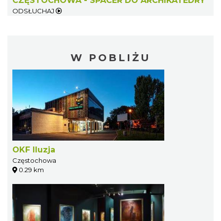
CZĘSTOCHOWA - SPACER DO ARCHIKATEDRY
ODSŁUCHAJ
W POBLIŻU
OKF Iluzja
Częstochowa
0.29 km