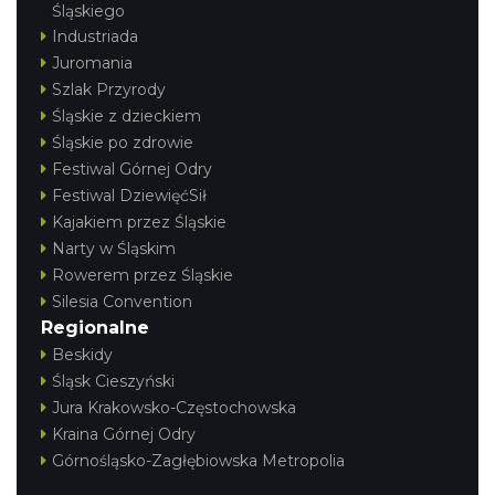
Śląskiego
Industriada
Juromania
Szlak Przyrody
Śląskie z dzieckiem
Śląskie po zdrowie
Festiwal Górnej Odry
Festiwal DziewięćSił
Kajakiem przez Śląskie
Narty w Śląskim
Rowerem przez Śląskie
Silesia Convention
Regionalne
Beskidy
Śląsk Cieszyński
Jura Krakowsko-Częstochowska
Kraina Górnej Odry
Górnośląsko-Zagłębiowska Metropolia