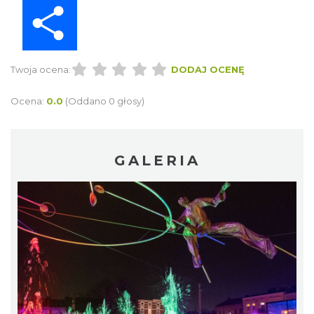
Share
Twoja ocena:
DODAJ OCENĘ
Ocena:
0.0
(Oddano 0 głosy)
GALERIA