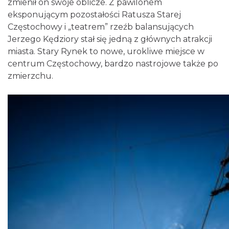
zmienił on swoje oblicze. Z pawilonem
eksponującym pozostałości Ratusza Starej
Częstochowy i „teatrem” rzeźb balansujących
Jerzego Kędziory stał się jedną z głównych atrakcji
miasta. Stary Rynek to nowe, urokliwe miejsce w
centrum Częstochowy, bardzo nastrojowe także po
zmierzchu.