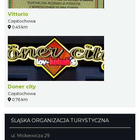
Vittorio
Częstochowa
0.45 km
Doner city
Częstochowa
0.76 km
ŚLĄSKA ORGANIZACJA TURYSTYCZNA
ul. Mickiewicza 29