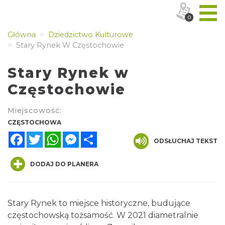
0
Główna
Dziedzictwo Kulturowe
Stary Rynek W Częstochowie
Stary Rynek w
Częstochowie
Miejscowość:
CZĘSTOCHOWA
Facebook
Twitter
WhatsApp
Messenger
Share
ODSŁUCHAJ TEKST
DODAJ DO PLANERA
Stary Rynek to miejsce historyczne, budujące
częstochowską tożsamość. W 2021 diametralnie