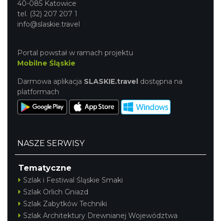
40-085 Katowice
tel. (32) 207 207 1
info@slaskie.travel
Portal powstał w ramach projektu
Mobilne Śląskie
Darmowa aplikacja
SLASKIE.travel
dostępna na
platformach
NASZE SERWISY
Tematyczne
Szlak i Festiwal Śląskie Smaki
Szlak Orlich Gniazd
Szlak Zabytków Techniki
Szlak Architektury Drewnianej Województwa