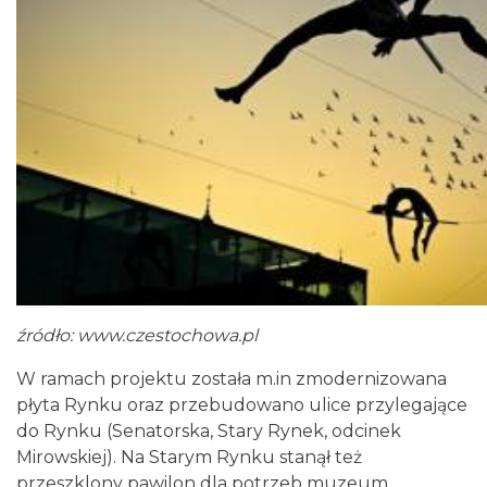
źródło:
www.czestochowa.pl
W ramach projektu została m.in zmodernizowana
płyta Rynku oraz przebudowano ulice przylegające
do Rynku (Senatorska, Stary Rynek, odcinek
Mirowskiej). Na Starym Rynku stanął też
przeszklony pawilon dla potrzeb muzeum