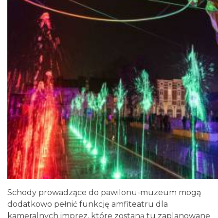
Schody prowadzące do pawilonu-muzeum mogą
dodatkowo pełnić funkcję amfiteatru dla
kameralnych imprez, które zostaną tu zaplanowane