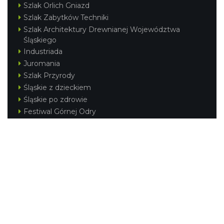
Szlak Orlich Gniazd
Szlak Zabytków Techniki
Szlak Architektury Drewnianej Województwa
Śląskiego
Industriada
Juromania
Szlak Przyrody
Śląskie z dzieckiem
Śląskie po zdrowie
Festiwal Górnej Odry
Festiwal DziewięćSił
Kajakiem przez Śląskie
Narty w Śląskim
Rowerem przez Śląskie
Silesia Convention
Regionalne
Beskidy
Śląsk Cieszyński
Jura Krakowsko-Częstochowska