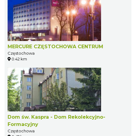
MERCURE CZĘSTOCHOWA CENTRUM
Częstochowa
0.42 km
Dom św. Kaspra - Dom Rekolekcyjno-
Formacyjny
Częstochowa