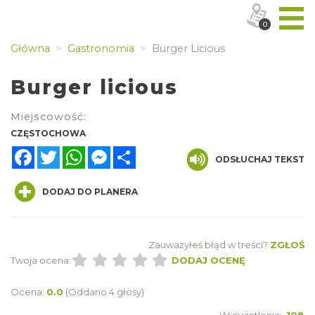
0
Główna
Gastronomia
Burger Licious
Burger licious
Miejscowość:
CZĘSTOCHOWA
Facebook
Twitter
WhatsApp
Messenger
Share
ODSŁUCHAJ TEKST
DODAJ DO PLANERA
Zauważyłeś błąd w treści?
ZGŁOŚ
Twoja ocena:
DODAJ OCENĘ
Ocena:
0.0
(Oddano 4 głosy)