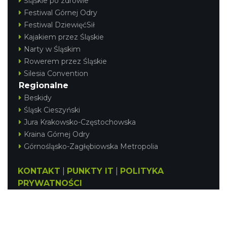
Śląskie po zdrowie
Festiwal Górnej Odry
Festiwal DziewięćSił
Kajakiem przez Śląskie
Narty w Śląskim
Rowerem przez Śląskie
Silesia Convention
Regionalne
Beskidy
Śląsk Cieszyński
Jura Krakowsko-Częstochowska
Kraina Górnej Odry
Górnośląsko-Zagłębiowska Metropolia
KONTAKT
|
PUNKTY IT
|
POLITYKA
PRYWATNOŚCI