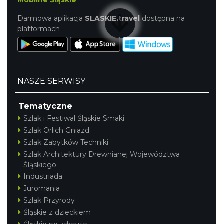
Mobilne Śląskie
Darmowa aplikacja
SLASKIE.travel
dostępna na
platformach
NASZE SERWISY
Tematyczne
Szlak i Festiwal Śląskie Smaki
Szlak Orlich Gniazd
Szlak Zabytków Techniki
Szlak Architektury Drewnianej Województwa
Śląskiego
Industriada
Juromania
Szlak Przyrody
Śląskie z dzieckiem