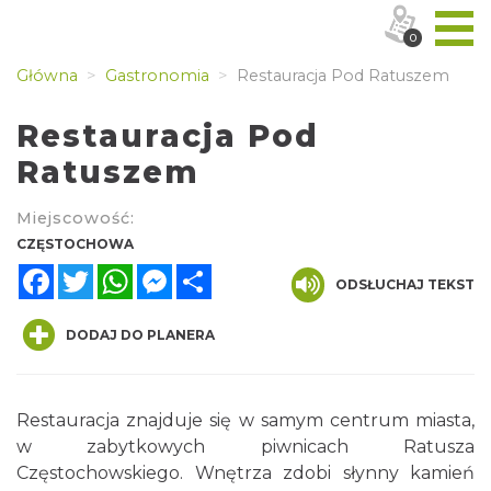
0
Główna
Gastronomia
Restauracja Pod Ratuszem
Restauracja Pod
Ratuszem
Miejscowość:
CZĘSTOCHOWA
Facebook
Twitter
WhatsApp
Messenger
Share
ODSŁUCHAJ TEKST
DODAJ DO PLANERA
Restauracja znajduje się w samym centrum miasta,
w zabytkowych piwnicach Ratusza
Częstochowskiego. Wnętrza zdobi słynny kamień