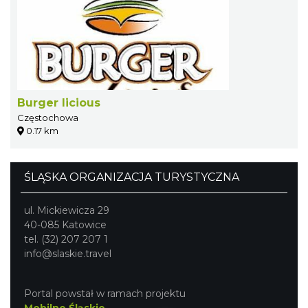
Burger licious
Częstochowa
0.17 km
ŚLĄSKA ORGANIZACJA TURYSTYCZNA
ul. Mickiewicza 29
40-085 Katowice
tel. (32) 207 207 1
info@slaskie.travel
Portal powstał w ramach projektu