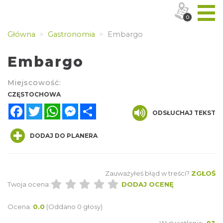
0
Główna
Gastronomia
Embargo
Embargo
Miejscowość:
CZĘSTOCHOWA
Facebook
Twitter
WhatsApp
Messenger
Share
ODSŁUCHAJ TEKST
DODAJ DO PLANERA
Zauważyłeś błąd w treści?
ZGŁOŚ
Twoja ocena:
DODAJ OCENĘ
Ocena:
0.0
(Oddano 0 głosy)