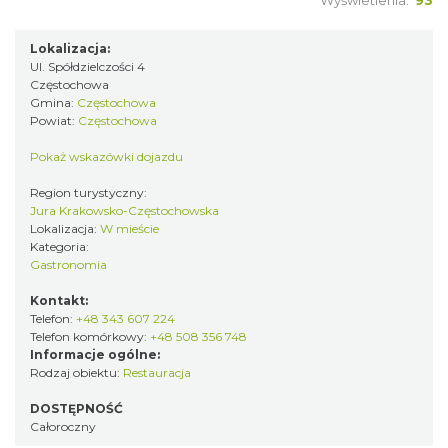
Wyświetlenia:
93
Lokalizacja:
Ul. Spółdzielczości 4
Częstochowa
Gmina:
Częstochowa
Powiat:
Częstochowa
Pokaż wskazówki dojazdu
Region turystyczny:
Jura Krakowsko-Częstochowska
Lokalizacja:
W mieście
Kategoria:
Gastronomia
Kontakt:
Telefon:
+48 343 607 224
Telefon komórkowy:
+48 508 356 748
Informacje ogólne:
Rodzaj obiektu:
Restauracja
DOSTĘPNOŚĆ
Całoroczny