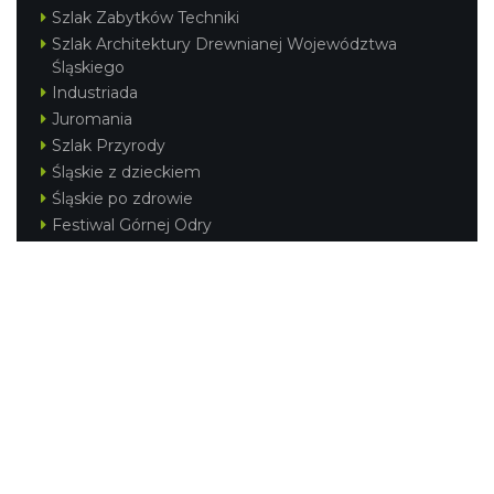
Szlak Zabytków Techniki
Szlak Architektury Drewnianej Województwa
Śląskiego
Industriada
Juromania
Szlak Przyrody
Śląskie z dzieckiem
Śląskie po zdrowie
Festiwal Górnej Odry
Festiwal DziewięćSił
Kajakiem przez Śląskie
Narty w Śląskim
Rowerem przez Śląskie
Silesia Convention
Regionalne
Beskidy
Śląsk Cieszyński
Jura Krakowsko-Częstochowska
Kraina Górnej Odry