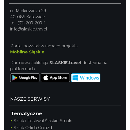
ul. Mickiewicza 29
40-085 Katowice
tel. (32) 207 207 1
info@slaskie.travel
Portal powstał w ramach projektu
Mobilne Śląskie
Darmowa aplikacja
SLASKIE.travel
dostępna na
platformach
NASZE SERWISY
Tematyczne
Szlak i Festiwal Śląskie Smaki
Szlak Orlich Gniazd