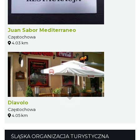
Juan Sabor Mediterraneo
Częstochowa
4.03 km
Diavolo
Częstochowa
4.05 km
ŚLĄSKA ORGANIZACJA TURYSTYCZNA