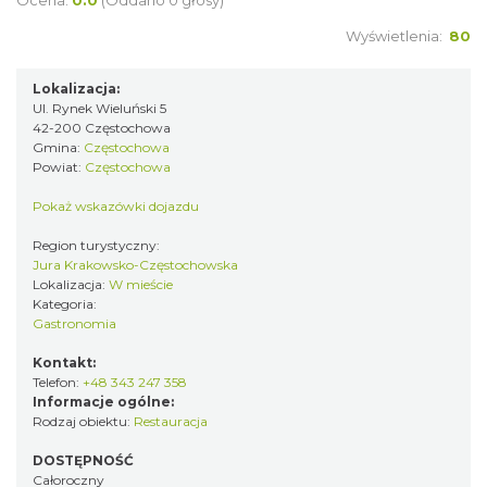
Ocena:
0.0
(Oddano 0 głosy)
Wyświetlenia:
80
Lokalizacja:
Ul. Rynek Wieluński 5
42-200 Częstochowa
Gmina:
Częstochowa
Powiat:
Częstochowa
Pokaż wskazówki dojazdu
Region turystyczny:
Jura Krakowsko-Częstochowska
Lokalizacja:
W mieście
Kategoria:
Gastronomia
Kontakt:
Telefon:
+48 343 247 358
Informacje ogólne:
Rodzaj obiektu:
Restauracja
DOSTĘPNOŚĆ
Całoroczny