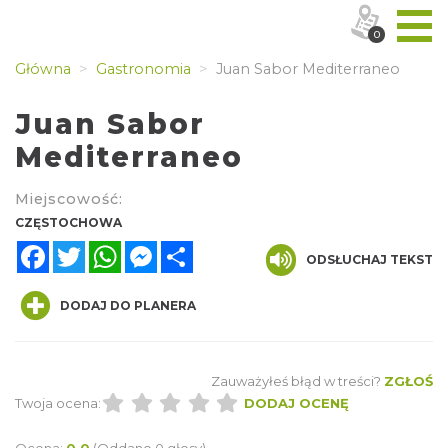
0
Główna
Gastronomia
Juan Sabor Mediterraneo
Juan Sabor
Mediterraneo
Miejscowość:
CZĘSTOCHOWA
Facebook
Twitter
WhatsApp
Messenger
Share
ODSŁUCHAJ TEKST
DODAJ DO PLANERA
Zauważyłeś błąd w treści?
ZGŁOŚ
Twoja ocena:
DODAJ OCENĘ