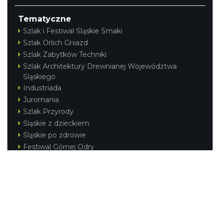
Tematyczne
Szlak i Festiwal Śląskie Smaki
Szlak Orlich Gniazd
Szlak Zabytków Techniki
Szlak Architektury Drewnianej Województwa
Śląskiego
Industriada
Juromania
Szlak Przyrody
Śląskie z dzieckiem
Śląskie po zdrowie
Festiwal Górnej Odry
Festiwal DziewięćSił
Kajakiem przez Śląskie
Narty w Śląskim
Rowerem przez Śląskie
Silesia Convention
Regionalne