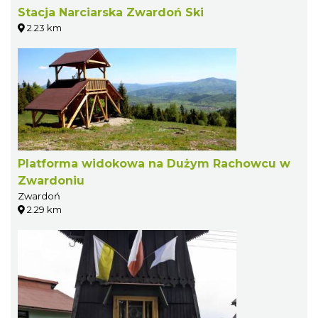
Stacja Narciarska Zwardoń Ski
2.23 km
Platforma widokowa na Dużym Rachowcu w
Zwardoniu
Zwardoń
2.29 km