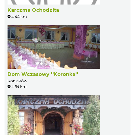
Karczma Ochodzita
4.44 km
Dom Wczasowy ''Koronka''
Koniaków
4.54 km