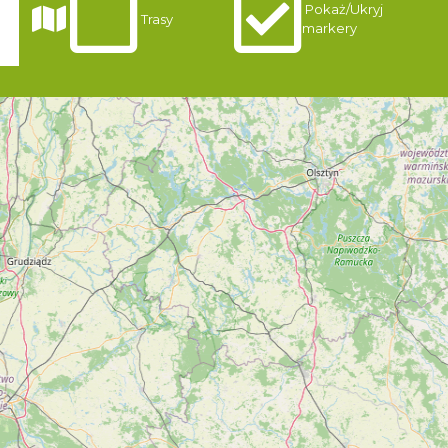
Pokaż/Ukryj
gi
Trasy
markery