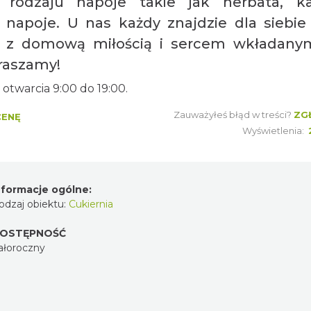
 rodzaju napoje takie jak herbata, k
 napoje. U nas każdy znajdzie dla siebie
o z domową miłością i sercem wkładan
raszamy!
 otwarcia 9:00 do 19:00.
Zauważyłeś błąd w treści?
ZG
CENĘ
Wyświetlenia:
nformacje ogólne:
odzaj obiektu:
Cukiernia
OSTĘPNOŚĆ
ałoroczny