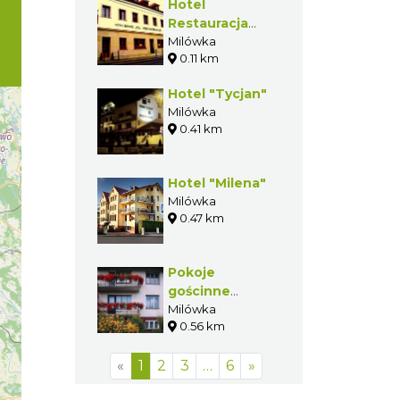
Hotel
Restauracja
"Beskid"
Milówka
0.11 km
Hotel "Tycjan"
Milówka
0.41 km
Hotel "Milena"
Milówka
0.47 km
Pokoje
gościnne
"Modrzew"
Milówka
0.56 km
«
1
2
3
…
6
»