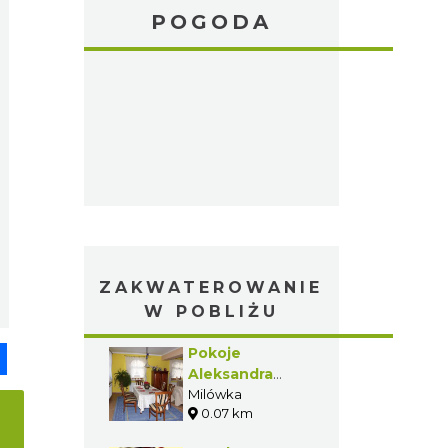
POGODA
ZAKWATEROWANIE
W POBLIŻU
pp
senger
Share
Pokoje
Aleksandra
Omiatacz
Milówka
0.07 km