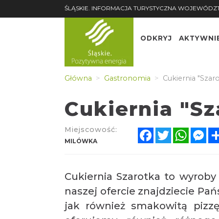
ŚLĄSKIE. INFORMACJA TURYSTYCZNA WOJEWÓDZ
ODKRYJ
AKTYWNI
Główna
Gastronomia
Cukiernia "Szar
Cukiernia "Sz
Miejscowość:
Facebook
Twitter
Whats
Me
MILÓWKA
Cukiernia Szarotka to wyroby 
naszej ofercie znajdziecie Pańs
jak również smakowitą pizz