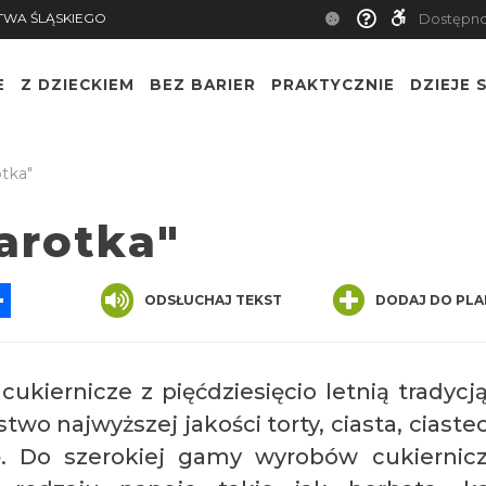
TWA ŚLĄSKIEGO
Dostępn
E
Z DZIECKIEM
BEZ BARIER
PRAKTYCZNIE
DZIEJE S
otka"
arotka"
App
ssenger
Share
ODSŁUCHAJ TEKST
DODAJ DO PLA
cukiernicze z pięćdziesięcio letnią tradycj
two najwyższej jakości torty, ciasta, ciaste
ę. Do szerokiej gamy wyrobów cukiernic