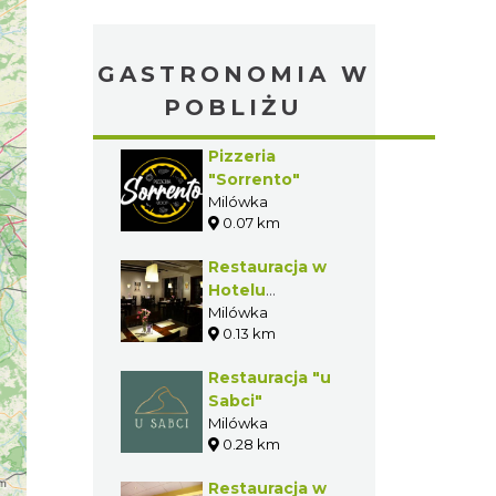
GASTRONOMIA W
POBLIŻU
Pizzeria
"Sorrento"
Milówka
0.07 km
Restauracja w
Hotelu
"Beskid"
Milówka
0.13 km
Restauracja "u
Sabci"
Milówka
0.28 km
Restauracja w