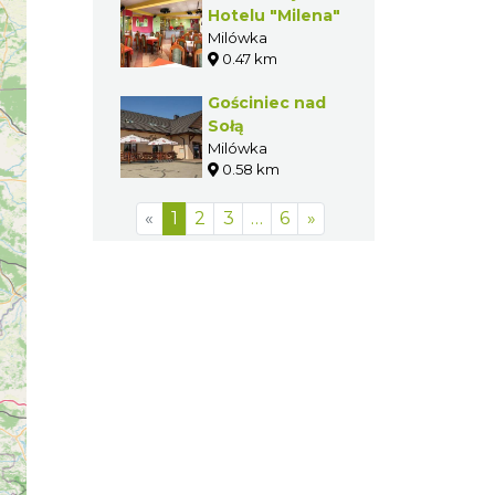
Hotelu "Milena"
Milówka
0.47 km
Gościniec nad
Sołą
Milówka
0.58 km
«
1
2
3
…
6
»