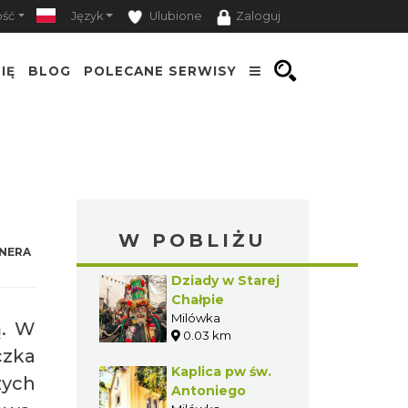
ość
Język
Ulubione
Zaloguj
IĘ
BLOG
POLECANE SERWISY
W POBLIŻU
NERA
Dziady w Starej
Chałpie
Milówka
ą. W
0.03 km
czka
Kaplica pw św.
zych
Antoniego