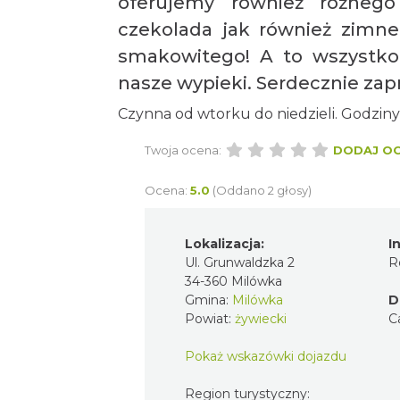
oferujemy również różnego
czekolada jak również zimne
smakowitego! A to wszystk
nasze wypieki. Serdecznie zap
Czynna od wtorku do niedzieli. Godziny
Twoja ocena:
DODAJ O
Ocena:
5.0
(Oddano 2 głosy)
Lokalizacja:
I
Ul. Grunwaldzka 2
R
34-360 Milówka
Gmina:
Milówka
D
Powiat:
żywiecki
C
Pokaż wskazówki dojazdu
Region turystyczny: