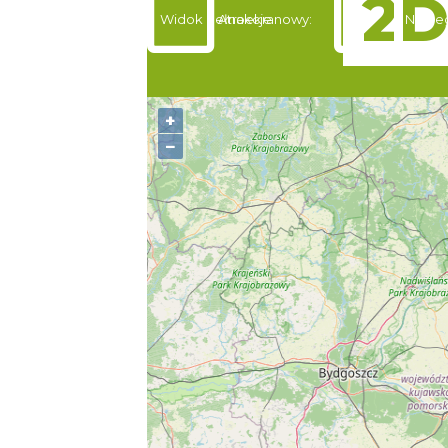
Widok pełnoekranowy:
Atrakcje
Nocle
+
−