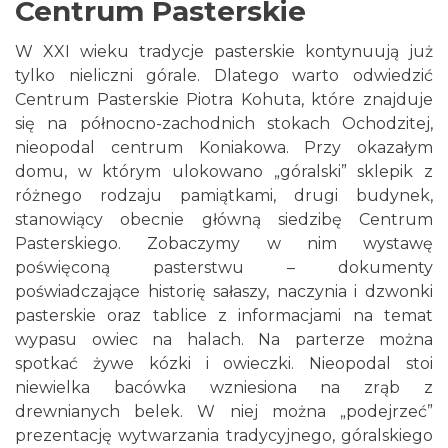
Centrum Pasterskie
W XXI wieku tradycje pasterskie kontynuują już
tylko nieliczni górale. Dlatego warto odwiedzić
Centrum Pasterskie Piotra Kohuta, które znajduje
się na północno-zachodnich stokach Ochodzitej,
nieopodal centrum Koniakowa. Przy okazałym
domu, w którym ulokowano „góralski” sklepik z
różnego rodzaju pamiątkami, drugi budynek,
stanowiący obecnie główną siedzibę Centrum
Pasterskiego. Zobaczymy w nim wystawę
poświęconą pasterstwu – dokumenty
poświadczające historię sałaszy, naczynia i dzwonki
pasterskie oraz tablice z informacjami na temat
wypasu owiec na halach. Na parterze można
spotkać żywe kózki i owieczki. Nieopodal stoi
niewielka bacówka wzniesiona na zrąb z
drewnianych belek. W niej można „podejrzeć”
prezentację wytwarzania tradycyjnego, góralskiego