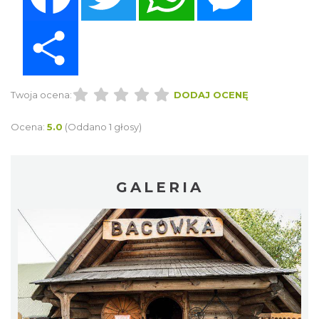
Share
Twoja ocena:
DODAJ OCENĘ
Ocena:
5.0
(Oddano 1 głosy)
GALERIA