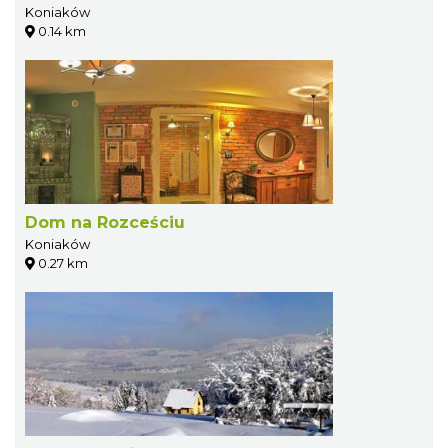
Koniaków
0.14 km
Dom na Rozceściu
Koniaków
0.27 km