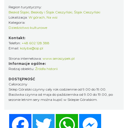
Region turystyczny:
Beskid Śląski, Beskidy i Śląsk Cieszyński, Śląsk Cieszyński
Lokalizacja:
W górach, Na wsi
Kategoria:
Dziedzictwo kulturowe
Kontakt:
Telefon:
+48 602 128 388
Email:
kolyba@op.pl
Strona internetowa:
www.seroscypek.pl
Informacje ogólne:
Rodzaj obiektu:
Źródła historii
DOSTĘPNOŚĆ
Całoroczny
Sklep Góralski czynny cały rok codziennie od 9.00 do 19.00.
Bacówka czynna od maja do października od 9.00 do 19.00, po
sezonie letnim sery można kupić w Sklepie Góralskim.
Facebook
Twitter
WhatsApp
Messenger