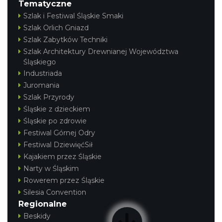
Tematyczne
Szlak i Festiwal Śląskie Smaki
Szlak Orlich Gniazd
Szlak Zabytków Techniki
Szlak Architektury Drewnianej Województwa
Śląskiego
Industriada
Juromania
Szlak Przyrody
Śląskie z dzieckiem
Śląskie po zdrowie
Festiwal Górnej Odry
Festiwal DziewięćSił
Kajakiem przez Śląskie
Narty w Śląskim
Rowerem przez Śląskie
Silesia Convention
Regionalne
Beskidy