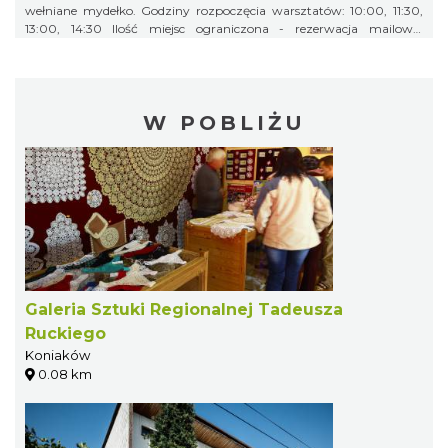
wełniane mydełko. Godziny rozpoczęcia warsztatów: 10:00, 11:30,
13:00, 14:30 Ilość miejsc ograniczona - rezerwacja mailowa:
kolyba@op.pl lub tel. 694844840 Prosimy o dokonywanie
rezerwacji na warsztaty mailowo lub telefonicznie! Rezerwacje będą
przyjmowane według kolejność zgłoszeń. Zapraszamy! Wydarzenie
odbędzie się na terenie Centrum Pasterskiego 43-474 Koniaków,
Szańce 33 „Projekt współfinansowany z budżetu Samorządu
W POBLIŻU
Województwa Śląskiego w ramach Wojewódzkiego Programu –
Owca Plus do roku 2027”
Galeria Sztuki Regionalnej Tadeusza
Ruckiego
Koniaków
0.08 km