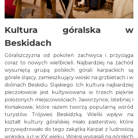
Kultura góralska w
Beskidach
Góralszczyzna od pokoleń zachwyca i przyciąga
coraz to nowych wielbicieli. Najbardziej na zachód
wysuniętą grupą polskich górali karpackich są
górale śląscy, zamieszkujący wioski na grzbietach i w
dolinach Beskidu Śląskiego. Ich kultura najbardziej
pieczołowicie jest kultywowana w trzech pięknie
położonych miejscowościach: Jaworzynce, Istebnej i
Koniakowie, które razem tworzą popularną wśród
turystów Trójwieś Beskidzką. Wielki wpływ na
kształt kultury góralskiej miało pasterstwo, które
przywędrowało do tego zakątka Karpat z ludnością
wołoską, już w XV wieku. Wołosi wypasali na górskich