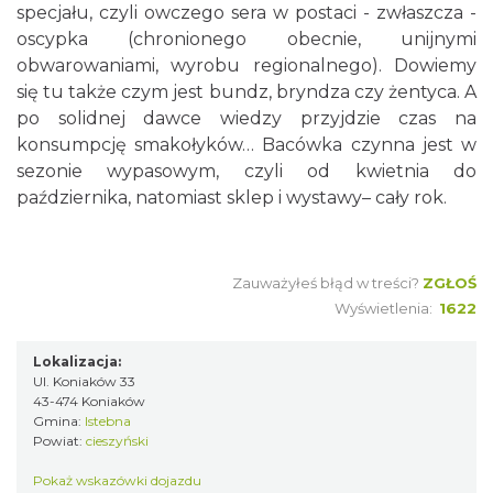
specjału, czyli owczego sera w postaci - zwłaszcza -
oscypka (chronionego obecnie, unijnymi
obwarowaniami, wyrobu regionalnego). Dowiemy
się tu także czym jest bundz, bryndza czy żentyca. A
po solidnej dawce wiedzy przyjdzie czas na
konsumpcję smakołyków… Bacówka czynna jest w
sezonie wypasowym, czyli od kwietnia do
października, natomiast sklep i wystawy– cały rok.
Zauważyłeś błąd w treści?
ZGŁOŚ
Wyświetlenia:
1622
Lokalizacja:
Ul. Koniaków 33
43-474 Koniaków
Gmina:
Istebna
Powiat:
cieszyński
Pokaż wskazówki dojazdu