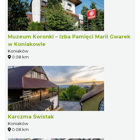
Muzeum Koronki – Izba Pamięci Marii Gwarek
w Koniakowie
Koniaków
0.08 km
Karczma Świstak
Koniaków
0.08 km