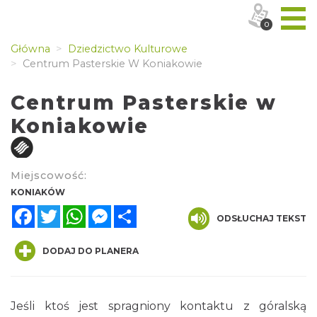
0
Główna
Dziedzictwo Kulturowe
Centrum Pasterskie W Koniakowie
Centrum Pasterskie w
Koniakowie
Miejscowość:
KONIAKÓW
Facebook
Twitter
WhatsApp
Messenger
Share
ODSŁUCHAJ TEKST
DODAJ DO PLANERA
Jeśli ktoś jest spragniony kontaktu z góralską