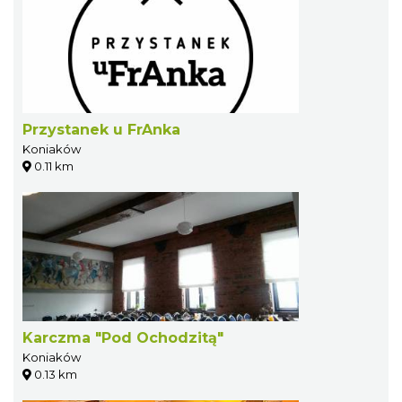
Przystanek u FrAnka
Koniaków
0.11 km
Karczma "Pod Ochodzitą"
Koniaków
0.13 km