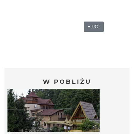
POI
W POBLIŻU