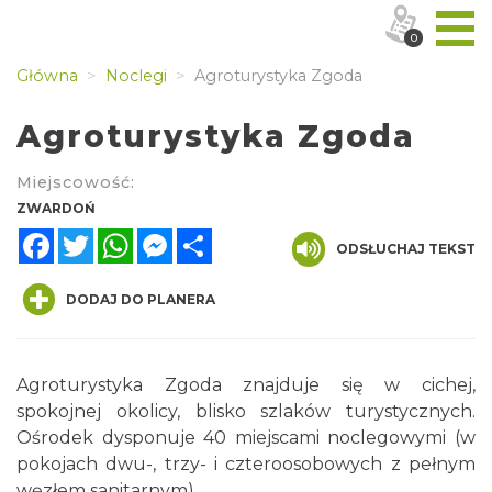
0
Główna
Noclegi
Agroturystyka Zgoda
Agroturystyka Zgoda
Miejscowość:
ZWARDOŃ
Facebook
Twitter
WhatsApp
Messenger
Share
ODSŁUCHAJ TEKST
DODAJ DO PLANERA
Agroturystyka Zgoda znajduje się w cichej,
spokojnej okolicy, blisko szlaków turystycznych.
Ośrodek dysponuje 40 miejscami noclegowymi (w
pokojach dwu-, trzy- i czteroosobowych z pełnym
węzłem sanitarnym).