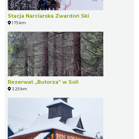
Stacja Narciarska Zwardoń Ski
1.75 km
Rezerwat „Butorza” w Soli
3.25 km