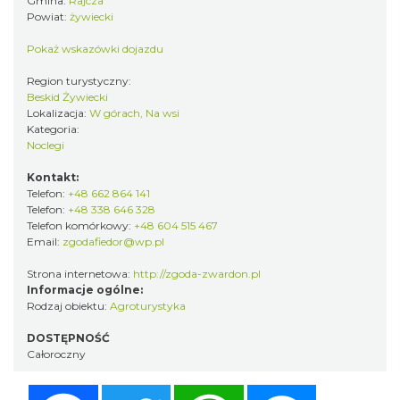
Gmina:
Rajcza
Powiat:
żywiecki
Pokaż wskazówki dojazdu
Region turystyczny:
Beskid Żywiecki
Lokalizacja:
W górach, Na wsi
Kategoria:
Noclegi
Kontakt:
Telefon:
+48 662 864 141
Telefon:
+48 338 646 328
Telefon komórkowy:
+48 604 515 467
Email:
zgodafiedor@wp.pl
Strona internetowa:
http://zgoda-zwardon.pl
Informacje ogólne:
Rodzaj obiektu:
Agroturystyka
DOSTĘPNOŚĆ
Całoroczny
Facebook
Twitter
WhatsApp
Messenger