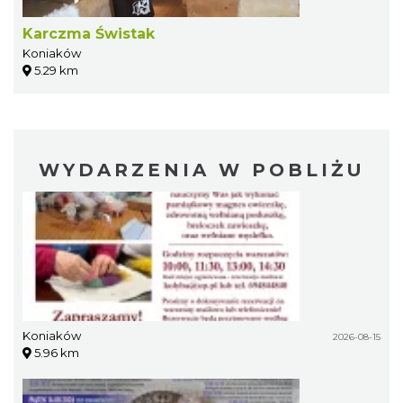
Karczma Świstak
Koniaków
5.29 km
WYDARZENIA W POBLIŻU
Koniaków
2026-08-15
5.96 km