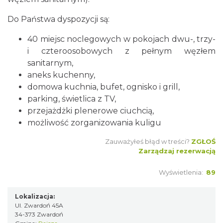
Do Państwa dyspozycji są:
40 miejsc noclegowych w pokojach dwu-, trzy-
i czteroosobowych z pełnym węzłem
sanitarnym,
aneks kuchenny,
domowa kuchnia, bufet, ognisko i grill,
parking, świetlica z TV,
przejażdżki plenerowe ciuchcią,
możliwość zorganizowania kuligu
Zauważyłeś błąd w treści?
ZGŁOŚ
Zarządzaj rezerwacją
Wyświetlenia:
89
Lokalizacja:
Ul. Zwardoń 45A
34-373 Zwardoń