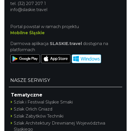
tel. (32) 207 207 1
info@slaskie.travel
Portal powstał w ramach projektu
Mobilne Śląskie
Darmowa aplikacja
SLASKIE.travel
dostępna na
platformach
NASZE SERWISY
Tematyczne
Szlak i Festiwal Śląskie Smaki
Szlak Orlich Gniazd
Szlak Zabytków Techniki
Szlak Architektury Drewnianej Województwa
Śląskiego