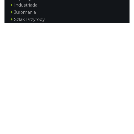
Industriada
Juromania
Szlak Przyrody
Śląskie z dzieckiem
Śląskie po zdrowie
Festiwal Górnej Odry
Festiwal DziewięćSił
Kajakiem przez Śląskie
Narty w Śląskim
Rowerem przez Śląskie
Silesia Convention
Regionalne
Beskidy
Śląsk Cieszyński
Jura Krakowsko-Częstochowska
Kraina Górnej Odry
Górnośląsko-Zagłębiowska Metropolia