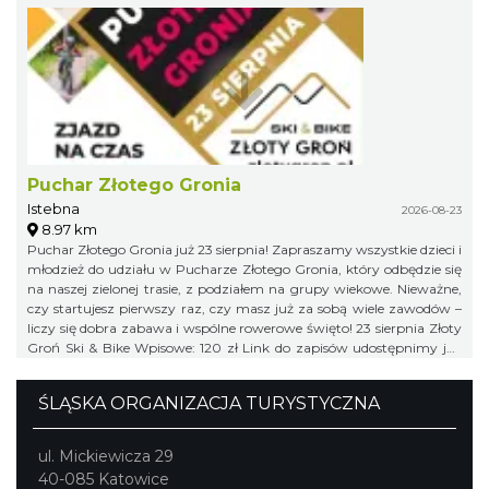
Puchar Złotego Gronia
Istebna
2026-08-23
8.97 km
Puchar Złotego Gronia już 23 sierpnia! Zapraszamy wszystkie dzieci i
młodzież do udziału w Pucharze Złotego Gronia, który odbędzie się
na naszej zielonej trasie, z podziałem na grupy wiekowe. Nieważne,
czy startujesz pierwszy raz, czy masz już za sobą wiele zawodów –
liczy się dobra zabawa i wspólne rowerowe święto! 23 sierpnia Złoty
Groń Ski & Bike Wpisowe: 120 zł Link do zapisów udostępnimy już
niebawem, więc obserwujcie profil organizatora, żeby niczego nie
przegapić!
ŚLĄSKA ORGANIZACJA TURYSTYCZNA
ul. Mickiewicza 29
40-085 Katowice