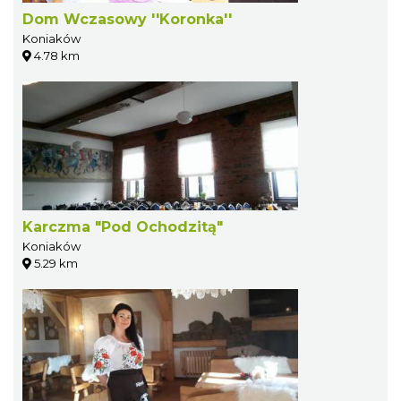
Dom Wczasowy ''Koronka''
Koniaków
4.78 km
Karczma "Pod Ochodzitą"
Koniaków
5.29 km