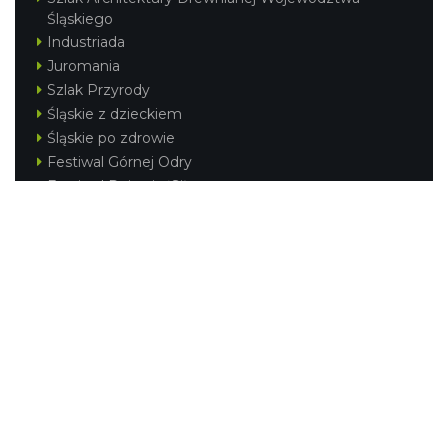
Śląskiego
Industriada
Juromania
Szlak Przyrody
Śląskie z dzieckiem
Śląskie po zdrowie
Festiwal Górnej Odry
Festiwal DziewięćSił
Kajakiem przez Śląskie
Narty w Śląskim
Rowerem przez Śląskie
Silesia Convention
Regionalne
Beskidy
Śląsk Cieszyński
Jura Krakowsko-Częstochowska
Kraina Górnej Odry
Górnośląsko-Zagłębiowska Metropolia