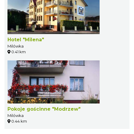
Hotel "Milena"
Milówka
0.41 km
Pokoje gościnne "Modrzew"
Milówka
0.44 km