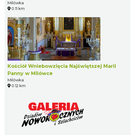
Milówka
0.11 km
Kościół Wniebowzięcia Najświętszej Marii
Panny w Milówce
Milówka
0.12 km