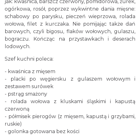
jak: kwaśnica, barszcz czerwony, pomidorowa, żurek,
ogórkowa, rosół‚ poprzez wykwintne dania mięsne:
schabowy po parysku, pieczeń wieprzowa, rolada
wołowa, filet z kurczaka. Nie pomijając także dań
barowych, czyli bigosu, flaków wołowych, gulaszu,
bograczu. Kończąc na przystawkach i deserach
lodowych.
Szef kuchni poleca:
- kwaśnica z mięsem
- placki po węgiersku z gulaszem wołowym i
zestawem surówek
- pstrąg smażony
- rolada wołowa z kluskami śląskimi i kapustą
czerwoną
- półmisek pierogów (z mięsem, kapustą i grzybami,
ruskie)
- golonka gotowana bez kości