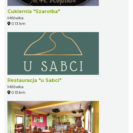
Cukiernia "Szarotka"
Milówka
0.13 km
Restauracja "u Sabci"
Milówka
0.15 km