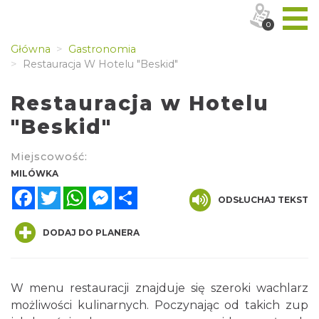
0
Główna
Gastronomia
Restauracja W Hotelu "Beskid"
Restauracja w Hotelu
"Beskid"
Miejscowość:
MILÓWKA
Facebook
Twitter
WhatsApp
Messenger
Share
ODSŁUCHAJ TEKST
DODAJ DO PLANERA
W menu restauracji znajduje się szeroki wachlarz
możliwości kulinarnych. Poczynając od takich zup