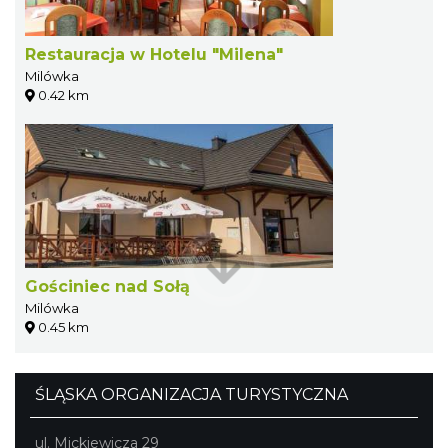
Restauracja w Hotelu "Milena"
Milówka
0.42 km
Gościniec nad Sołą
Milówka
0.45 km
ŚLĄSKA ORGANIZACJA TURYSTYCZNA
ul. Mickiewicza 29