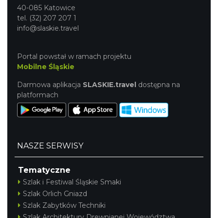
40-085 Katowice
tel. (32) 207 207 1
info@slaskie.travel
Portal powstał w ramach projektu
Mobilne Śląskie
Darmowa aplikacja
SLASKIE.travel
dostępna na
platformach
NASZE SERWISY
Tematyczne
Szlak i Festiwal Śląskie Smaki
Szlak Orlich Gniazd
Szlak Zabytków Techniki
Szlak Architektury Drewnianej Województwa