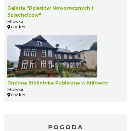
Galeria "Dziadów Noworocznych i
Szlachciców"
Milówka
0.16 km
Gminna Biblioteka Publiczna w Milówce
Milówka
0.16 km
POGODA