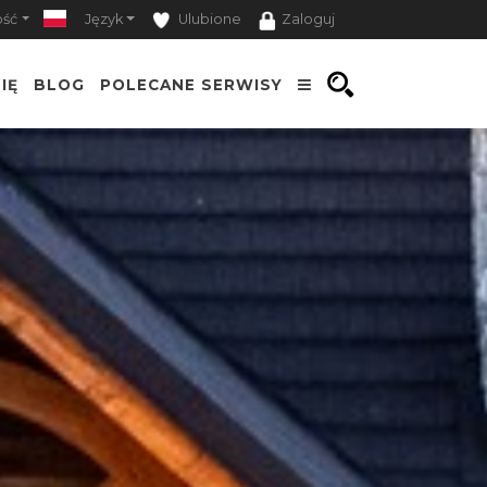
ość
Język
Ulubione
Zaloguj
IĘ
BLOG
POLECANE SERWISY