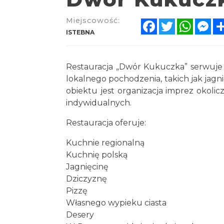
Miejscowość:
Facebook
Twitter
Whats
Me
ISTEBNA
Restauracja „Dwór Kukuczka” serwuje 
lokalnego pochodzenia, takich jak jagn
obiektu jest organizacja imprez okolic
indywidualnych.
Restauracja oferuje:
Kuchnie regionalną
Kuchnię polską
Jagnięcinę
Dziczyznę
Pizzę
Własnego wypieku ciasta
Desery