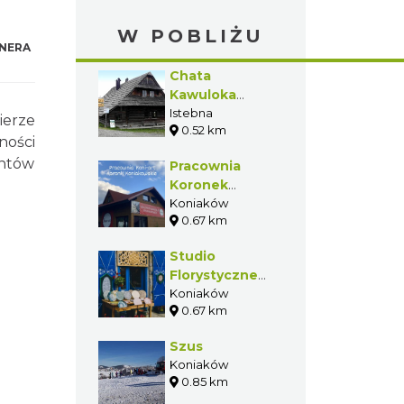
W POBLIŻU
NERA
Chata
Kawuloka
(Kurna Chata)
Istebna
ierze
0.52 km
ności
entów
Pracownia
Koronek
Koniakowskich
Koniaków
0.67 km
Koni-art
Studio
Florystyczne
Ligocki &
Koniaków
0.67 km
Waszut
Szus
Koniaków
0.85 km