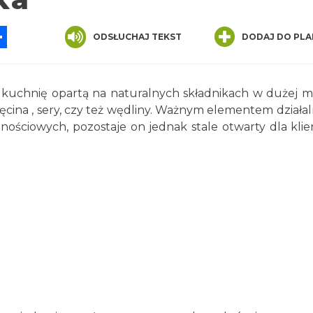
App
ssenger
Share
ODSŁUCHAJ TEKST
DODAJ DO PLA
kuchnię opartą na naturalnych składnikach w dużej m
ięcina , sery, czy też wędliny. Ważnym elementem działal
znościowych, pozostaje on jednak stale otwarty dla kli