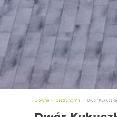
Główna
Gastronomia
Dwór Kukuczka
Dwór Kukucz