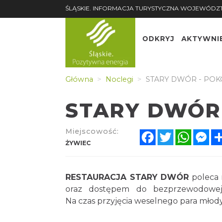
ŚLĄSKIE. INFORMACJA TURYSTYCZNA WOJEWÓDZ
ODKRYJ
AKTYWNI
Główna
Noclegi
STARY DWÓR - POK
STARY DWÓR 
Miejscowość:
Facebook
Twitter
Whats
Me
ŻYWIEC
RESTAURACJA STARY DWÓR
poleca 
oraz dostępem do bezprzewodowej s
Na czas przyjęcia weselnego para młody