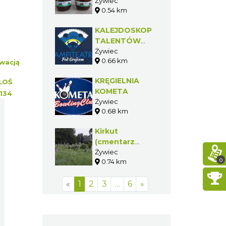
Żywiec
0.54 km
KALEJDOSKOP
TALENTÓW
2015
Żywiec
0.66 km
wacją
KRĘGIELNIA
ŁOŚ
KOMETA
134
Żywiec
0.68 km
Kirkut
(cmentarz
żydowski) na
Żywiec
0
0.74 km
Zabłociu w
Żywcu
«
1
2
3
…
6
»