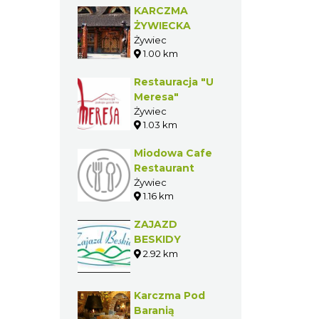
GASTRONOMIA W
POBLIŻU
KARCZMA
ŻYWIECKA
Żywiec
1.00 km
Restauracja "U
Meresa"
Żywiec
1.03 km
Miodowa Cafe
Restaurant
Żywiec
1.16 km
ZAJAZD