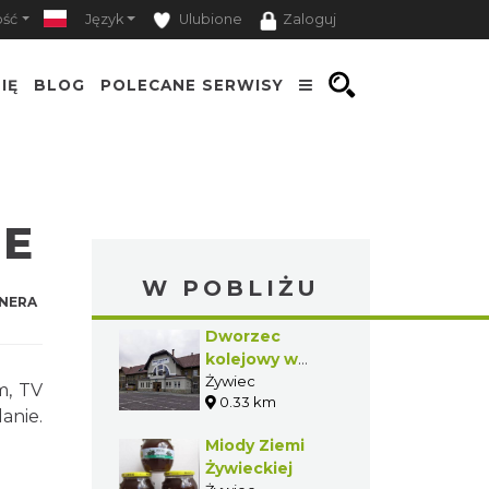
ość
Język
Ulubione
Zaloguj
IĘ
BLOG
POLECANE SERWISY
NE
W POBLIŻU
NERA
Dworzec
kolejowy w
Żywcu
Żywiec
m, TV
0.33 km
anie.
Miody Ziemi
Żywieckiej