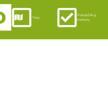
Pokaż/Ukryj
Trasy
markery