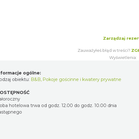
Zarządzaj rezer
Zauważyłeś błąd w treści?
ZG
Wyświetlenia:
nformacje ogólne:
odzaj obiektu:
B&B
,
Pokoje gościnne i kwatery prywatne
OSTĘPNOŚĆ
ałoroczny
oba hotelowa trwa od godz. 12.00 do godz. 10.00 dnia
astępnego