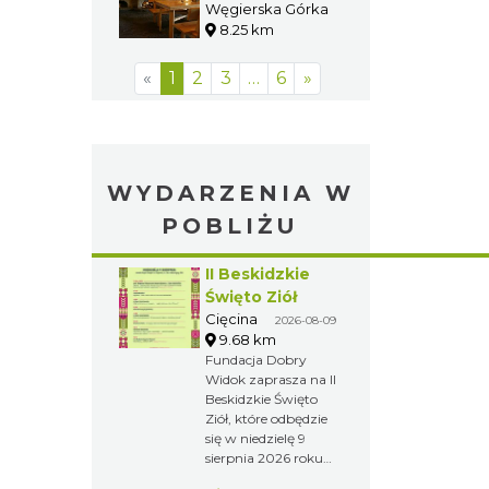
BESKIDY
2.92 km
Karczma Pod
Baranią
Węgierska Górka
8.25 km
«
1
2
3
…
6
»
WYDARZENIA W
POBLIŻU
II Beskidzkie
Święto Ziół
Cięcina
2026-08-09
9.68 km