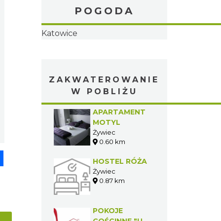
POGODA
ZAKWATEROWANIE
W POBLIŻU
pp
senger
Share
APARTAMENT
MOTYL
Żywiec
0.60 km