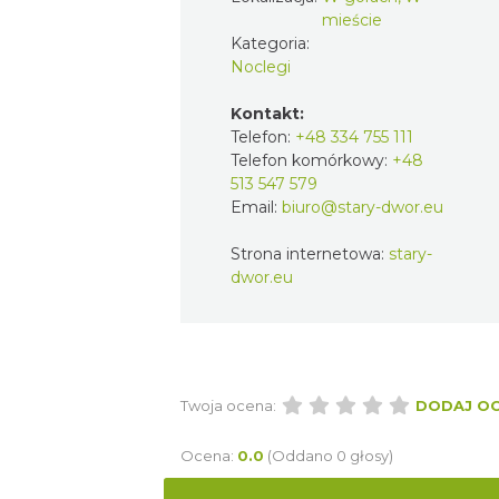
mieście
Kategoria:
Noclegi
Kontakt:
Telefon:
+48 334 755 111
Telefon komórkowy:
+48
513 547 579
Email:
biuro@stary-dwor.eu
Strona internetowa:
stary-
dwor.eu
Twoja ocena:
DODAJ O
Ocena:
0.0
(Oddano 0 głosy)