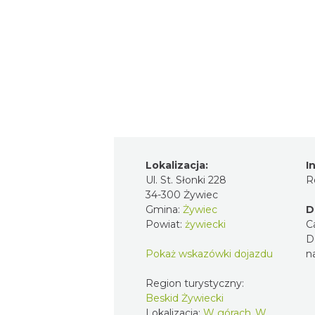
Lokalizacja:
I
Ul. St. Słonki 228
R
34-300 Żywiec
Gmina:
Żywiec
D
Powiat:
żywiecki
C
D
Pokaż wskazówki dojazdu
n
Region turystyczny:
Beskid Żywiecki
Lokalizacja:
W górach, W