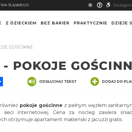
TWA ŚLĄSKIEGO
Dostępn
E
Z DZIECKIEM
BEZ BARIER
PRAKTYCZNIE
DZIEJE S
OJE GOŚCINNE
- POKOJE GOŚCIN
App
ssenger
Share
ODSŁUCHAJ TEKST
DODAJ DO PLA
również
pokoje gościnne
z pełnym węzłem sanitarny
ieci internetowej. Cena za nocleg zawiera śniad
ch otrzymuje apartament małżeński z jacuzzi gratis.