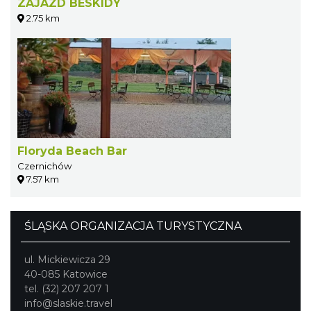
ZAJAZD BESKIDY
2.75 km
Floryda Beach Bar
Czernichów
7.57 km
ŚLĄSKA ORGANIZACJA TURYSTYCZNA
ul. Mickiewicza 29
40-085 Katowice
tel. (32) 207 207 1
info@slaskie.travel