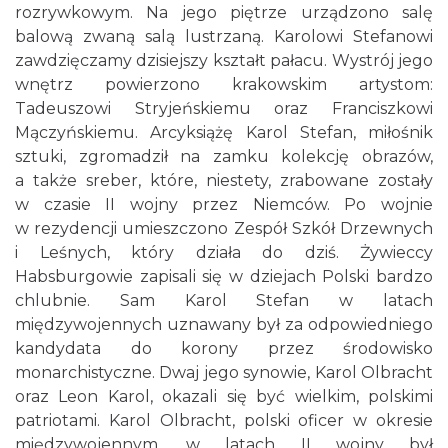
rozrywkowym. Na jego piętrze urządzono salę
balową zwaną salą lustrzaną. Karolowi Stefanowi
zawdzięczamy dzisiejszy kształt pałacu. Wystrój jego
wnętrz powierzono krakowskim artystom:
Tadeuszowi Stryjeńskiemu oraz Franciszkowi
Mączyńskiemu. Arcyksiążę Karol Stefan, miłośnik
sztuki, zgromadził na zamku kolekcję obrazów,
a także sreber, które, niestety, zrabowane zostały
w czasie II wojny przez Niemców. Po wojnie
w rezydencji umieszczono Zespół Szkół Drzewnych
i Leśnych, który działa do dziś. Żywieccy
Habsburgowie zapisali się w dziejach Polski bardzo
chlubnie. Sam Karol Stefan w latach
międzywojennych uznawany był za odpowiedniego
kandydata do korony przez środowisko
monarchistyczne. Dwaj jego synowie, Karol Olbracht
oraz Leon Karol, okazali się być wielkim, polskimi
patriotami. Karol Olbracht, polski oficer w okresie
międzywojennym, w latach II wojny był