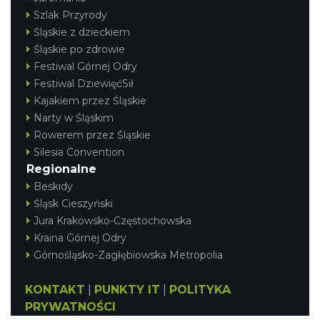
Szlak Przyrody
Śląskie z dzieckiem
Śląskie po zdrowie
Festiwal Górnej Odry
Festiwal DziewięćSił
Kajakiem przez Śląskie
Narty w Śląskim
Rowerem przez Śląskie
Silesia Convention
Regionalne
Beskidy
Śląsk Cieszyński
Jura Krakowsko-Częstochowska
Kraina Górnej Odry
Górnośląsko-Zagłębiowska Metropolia
KONTAKT
|
PUNKTY IT
|
POLITYKA
PRYWATNOŚCI