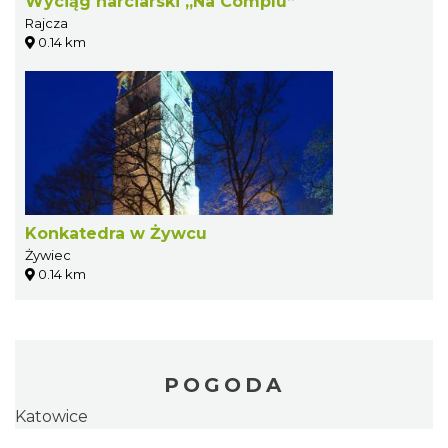
Wyciąg narciarski „Na Complu”
Rajcza
0.14 km
Konkatedra w Żywcu
Żywiec
0.14 km
POGODA
Katowice