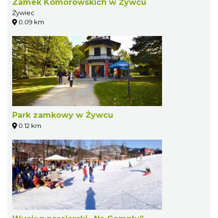
Zamek Komorowskich w Żywcu
Żywiec
0.09 km
Park zamkowy w Żywcu
0.12 km