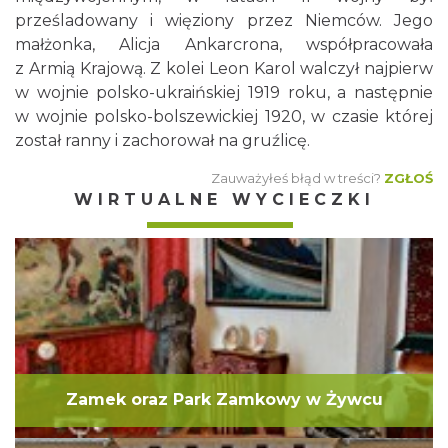
prześladowany i więziony przez Niemców. Jego
małżonka, Alicja Ankarcrona, współpracowała
z Armią Krajową. Z kolei Leon Karol walczył najpierw
w wojnie polsko-ukraińskiej 1919 roku, a następnie
w wojnie polsko-bolszewickiej 1920, w czasie której
został ranny i zachorował na gruźlicę.
Zauważyłeś błąd w treści?
ZGŁOŚ
WIRTUALNE WYCIECZKI
Zamek oraz Park Zamkowy w Żywcu