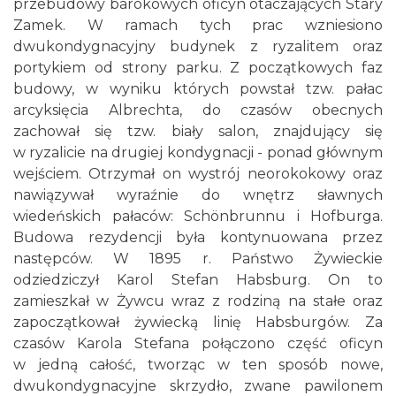
przebudowy barokowych oficyn otaczających Stary
Zamek. W ramach tych prac wzniesiono
dwukondygnacyjny budynek z ryzalitem oraz
portykiem od strony parku. Z początkowych faz
budowy, w wyniku których powstał tzw. pałac
arcyksięcia Albrechta, do czasów obecnych
zachował się tzw. biały salon, znajdujący się
w ryzalicie na drugiej kondygnacji - ponad głównym
wejściem. Otrzymał on wystrój neorokokowy oraz
nawiązywał wyraźnie do wnętrz sławnych
wiedeńskich pałaców: Schönbrunnu i Hofburga.
Budowa rezydencji była kontynuowana przez
następców. W 1895 r. Państwo Żywieckie
odziedziczył Karol Stefan Habsburg. On to
zamieszkał w Żywcu wraz z rodziną na stałe oraz
zapoczątkował żywiecką linię Habsburgów. Za
czasów Karola Stefana połączono część oficyn
w jedną całość, tworząc w ten sposób nowe,
dwukondygnacyjne skrzydło, zwane pawilonem