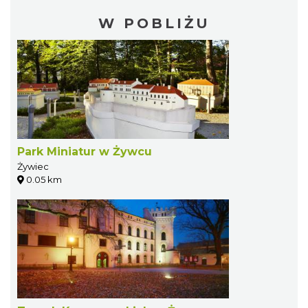
W POBLIŻU
Park Miniatur w Żywcu
Żywiec
0.05 km