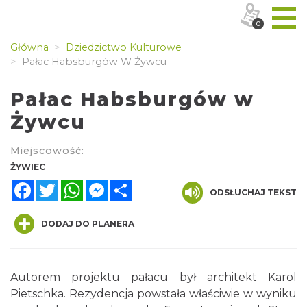
0
Główna
Dziedzictwo Kulturowe
Pałac Habsburgów W Żywcu
Pałac Habsburgów w
Żywcu
Miejscowość:
ŻYWIEC
Facebook
Twitter
WhatsApp
Messenger
Share
ODSŁUCHAJ TEKST
DODAJ DO PLANERA
Autorem projektu pałacu był architekt Karol
Pietschka. Rezydencja powstała właściwie w wyniku