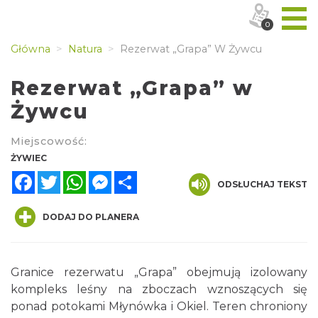
0
Główna
Natura
Rezerwat „Grapa” W Żywcu
Rezerwat „Grapa” w
Żywcu
Miejscowość:
ŻYWIEC
Facebook
Twitter
WhatsApp
Messenger
Share
ODSŁUCHAJ TEKST
DODAJ DO PLANERA
Granice rezerwatu „Grapa” obejmują izolowany
kompleks leśny na zboczach wznoszących się
ponad potokami Młynówka i Okiel. Teren chroniony