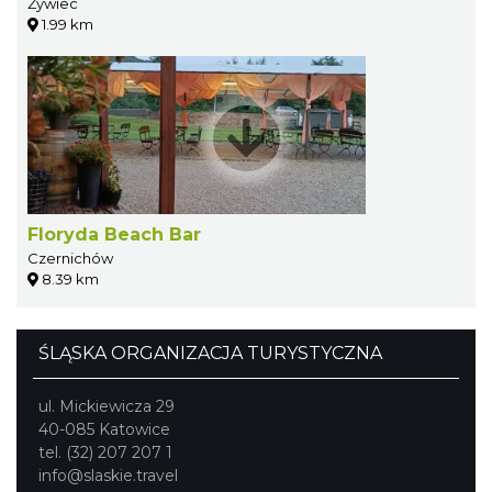
Żywiec
1.99 km
Floryda Beach Bar
Czernichów
8.39 km
ŚLĄSKA ORGANIZACJA TURYSTYCZNA
ul. Mickiewicza 29
40-085 Katowice
tel. (32) 207 207 1
info@slaskie.travel