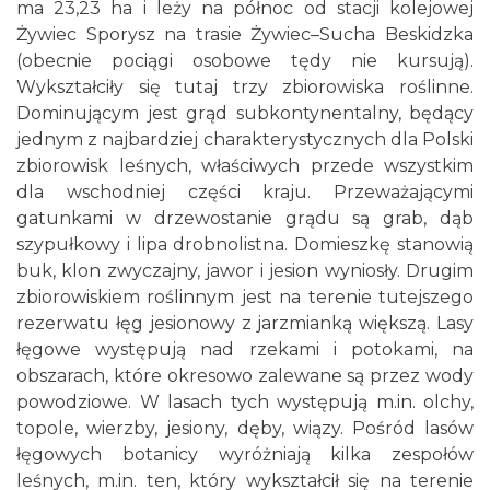
ma 23,23 ha i leży na północ od stacji kolejowej
Żywiec Sporysz na trasie Żywiec–Sucha Beskidzka
(obecnie pociągi osobowe tędy nie kursują).
Wykształciły się tutaj trzy zbiorowiska roślinne.
Dominującym jest grąd subkontynentalny, będący
jednym z najbardziej charakterystycznych dla Polski
zbiorowisk leśnych, właściwych przede wszystkim
dla wschodniej części kraju. Przeważającymi
gatunkami w drzewostanie grądu są grab, dąb
szypułkowy i lipa drobnolistna. Domieszkę stanowią
buk, klon zwyczajny, jawor i jesion wyniosły. Drugim
zbiorowiskiem roślinnym jest na terenie tutejszego
rezerwatu łęg jesionowy z jarzmianką większą. Lasy
łęgowe występują nad rzekami i potokami, na
obszarach, które okresowo zalewane są przez wody
powodziowe. W lasach tych występują m.in. olchy,
topole, wierzby, jesiony, dęby, wiązy. Pośród lasów
łęgowych botanicy wyróżniają kilka zespołów
leśnych, m.in. ten, który wykształcił się na terenie