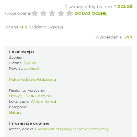
Zauważyłeś błąd w treści?
ZGŁOŚ
Twoja ocena:
DODAJ OCENĘ
Ocena:
0.0
(Oddano 0 głosy)
Wyświetlenia:
577
Lokalizacja:
Żywiec
Gmina:
Żywiec
Powiat:
żywiecki
Pokaż wskazówki dojazdu
Region turystyczny:
Beskidy i Śląsk Cieszyński
Lokalizacja:
W lesie, Na wsi
Kategoria:
Natura
Informacje ogólne:
Rodzaj obiektu:
Rezerwat przyrody / użytek ekologiczny