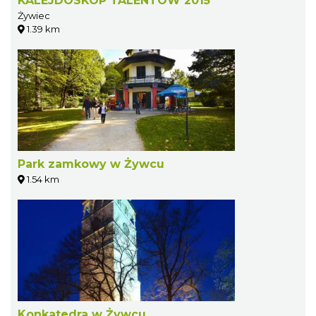
KALEJDOSKOP TALENTÓW 2015
Żywiec
1.39 km
Park zamkowy w Żywcu
1.54 km
Konkatedra w Żywcu