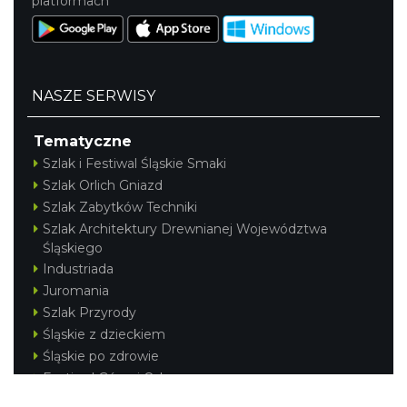
platformach
NASZE SERWISY
Tematyczne
Szlak i Festiwal Śląskie Smaki
Szlak Orlich Gniazd
Szlak Zabytków Techniki
Szlak Architektury Drewnianej Województwa
Śląskiego
Industriada
Juromania
Szlak Przyrody
Śląskie z dzieckiem
Śląskie po zdrowie
Festiwal Górnej Odry
Festiwal DziewięćSił