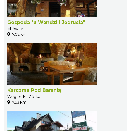
Gospoda "u Wandzi i Jędrusia"
Milówka
17.02 km
Karczma Pod Baranią
Węgierska Górka
17.53 km