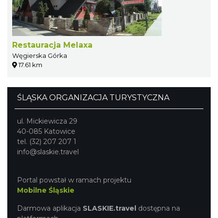
Restauracja Melaxa
Węgierska Górka
17.61 km
ŚLĄSKA ORGANIZACJA TURYSTYCZNA
ul. Mickiewicza 29
40-085 Katowice
tel. (32) 207 207 1
info@slaskie.travel
Portal powstał w ramach projektu
Mobilne Śląskie
Darmowa aplikacja
SLASKIE.travel
dostępna na