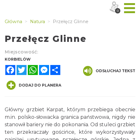
0
Główna
Natura
Przełęcz Glinne
Przełęcz Glinne
Miejscowość:
KORBIELÓW
Facebook
Twitter
WhatsApp
Messenger
Share
ODSŁUCHAJ TEKST
DODAJ DO PLANERA
Główny grzbiet Karpat, którym przebiega obecnie
m.in. polsko-słowacka granica państwowa, nigdy nie
stanowił bariery nie do pokonania. Od stuleci grzbiet
ten przekraczały gościńce, które wykorzystywały
najniżej usytuowane przełęcze górskie. Jedną z