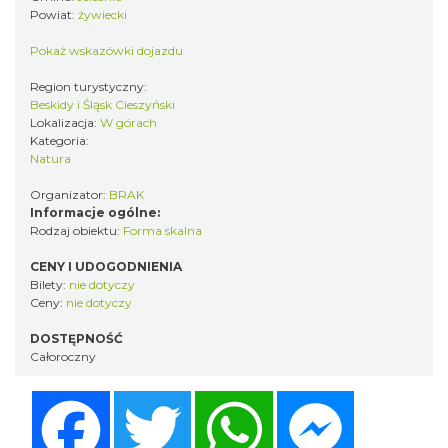
Powiat:
żywiecki
Pokaż wskazówki dojazdu
Region turystyczny:
Beskidy i Śląsk Cieszyński
Lokalizacja:
W górach
Kategoria:
Natura
Organizator:
BRAK
Informacje ogólne:
Rodzaj obiektu:
Forma skalna
CENY I UDOGODNIENIA
Bilety:
nie dotyczy
Ceny:
nie dotyczy
DOSTĘPNOŚĆ
Całoroczny
Facebook
Twitter
WhatsApp
Messenger