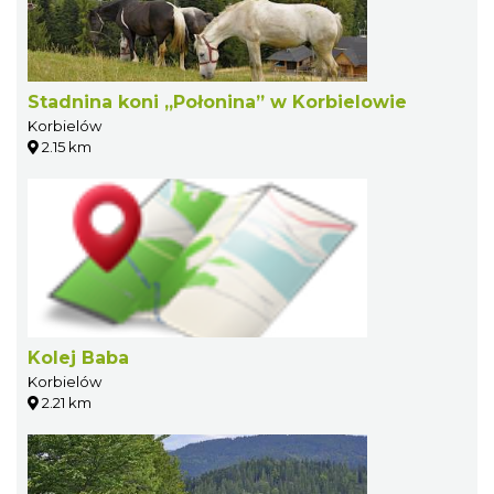
Stadnina koni „Połonina” w Korbielowie
Korbielów
2.15 km
Kolej Baba
Korbielów
2.21 km