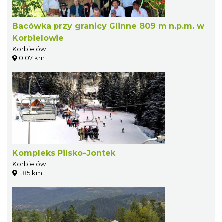
Bacówka przy granicy Glinne 809 m n.p.m. w
Korbielowie
Korbielów
0.07 km
Kompleks Pilsko-Jontek
Korbielów
1.85 km