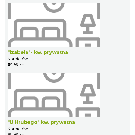
"Izabela"- kw. prywatna
Korbielów
1.99 km
"U Hrubego" kw. prywatna
Korbielów
1.99 km