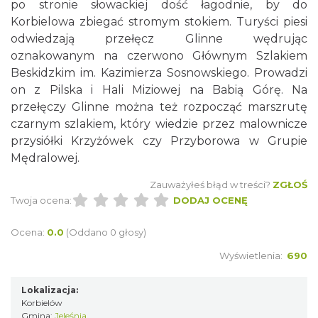
po stronie słowackiej dość łagodnie, by do
Korbielowa zbiegać stromym stokiem. Turyści piesi
odwiedzają przełęcz Glinne wędrując
oznakowanym na czerwono Głównym Szlakiem
Beskidzkim im. Kazimierza Sosnowskiego. Prowadzi
on z Pilska i Hali Miziowej na Babią Górę. Na
przełęczy Glinne można też rozpocząć marszrutę
czarnym szlakiem, który wiedzie przez malownicze
przysiółki Krzyżówek czy Przyborowa w Grupie
Mędralowej.
Zauważyłeś błąd w treści?
ZGŁOŚ
Twoja ocena:
DODAJ OCENĘ
Ocena:
0.0
(Oddano 0 głosy)
Wyświetlenia:
690
Lokalizacja:
Korbielów
Gmina:
Jeleśnia