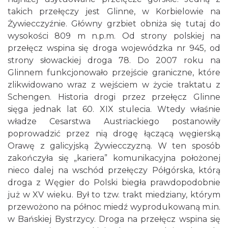
takich przełęczy jest Glinne, w Korbielowie na
Żywiecczyźnie. Główny grzbiet obniża się tutaj do
wysokości 809 m n.p.m. Od strony polskiej na
przełęcz wspina się droga wojewódzka nr 945, od
strony słowackiej droga 78. Do 2007 roku na
Glinnem funkcjonowało przejście graniczne, które
zlikwidowano wraz z wejściem w życie traktatu z
Schengen. Historia drogi przez przełęcz Glinne
sięga jednak lat 60. XIX stulecia. Wtedy właśnie
władze Cesarstwa Austriackiego postanowiły
poprowadzić przez nią drogę łączącą węgierską
Orawę z galicyjską Żywiecczyzną. W ten sposób
zakończyła się „kariera” komunikacyjna położonej
nieco dalej na wschód przełęczy Półgórska, którą
droga z Węgier do Polski biegła prawdopodobnie
już w XV wieku. Był to tzw. trakt miedziany, którym
przewożono na północ miedź wyprodukowaną m.in.
w Bańskiej Bystrzycy. Droga na przełęcz wspina się