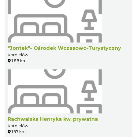
"Jontek"- Ośrodek Wczasowo-Turystyczny
Korbielów
1.88 km
Rachwalska Henryka kw. prywatna
Korbielów
1.97 km