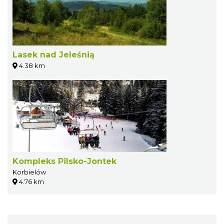
Lasek nad Jeleśnią
4.38 km
Kompleks Pilsko-Jontek
Korbielów
4.76 km