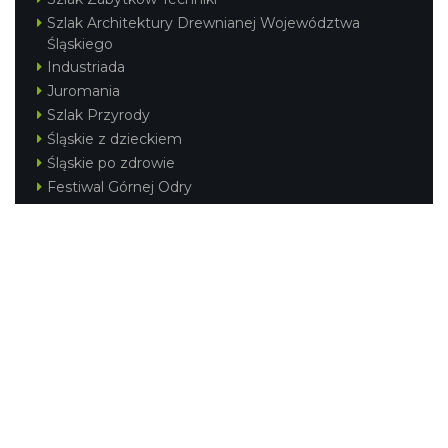
Szlak Architektury Drewnianej Województwa
Śląskiego
Industriada
Juromania
Szlak Przyrody
Śląskie z dzieckiem
Śląskie po zdrowie
Festiwal Górnej Odry
Festiwal DziewięćSił
Kajakiem przez Śląskie
Narty w Śląskim
Rowerem przez Śląskie
Silesia Convention
Regionalne
Beskidy
Śląsk Cieszyński
Jura Krakowsko-Częstochowska
Kraina Górnej Odry