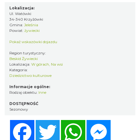
Lokalizacja:
Ul. Watówki
34-340 Krzyżówki
Gmina:
Jeleśnia
Powiat:
żywiecki
Pokaż wskazówki dojazdu
Region turystyczny:
Beskid Żywiecki
Lokalizacja:
W górach, Na wsi
Kategoria:
Dziedzictwo kulturowe
Informacje ogólne:
Rodzaj obiektu:
Inne
DOSTĘPNOŚĆ
Sezonowy
Facebook
Twitter
WhatsApp
Messenger