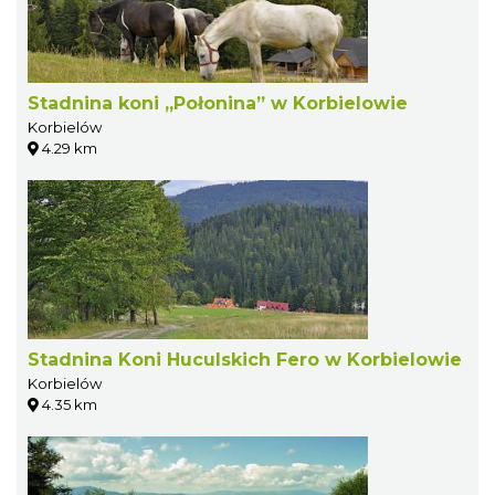
Stadnina koni „Połonina” w Korbielowie
Korbielów
4.29 km
Stadnina Koni Huculskich Fero w Korbielowie
Korbielów
4.35 km