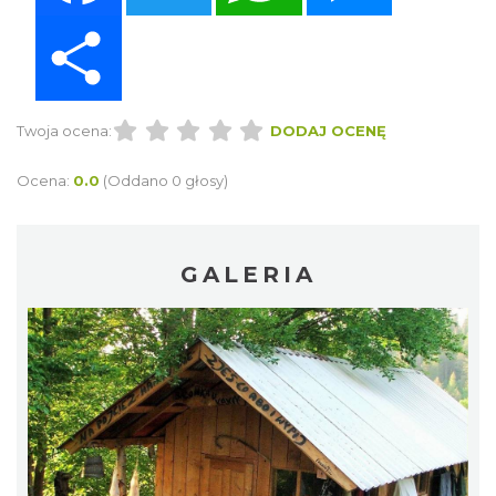
Share
Twoja ocena:
DODAJ OCENĘ
Ocena:
0.0
(Oddano 0 głosy)
GALERIA