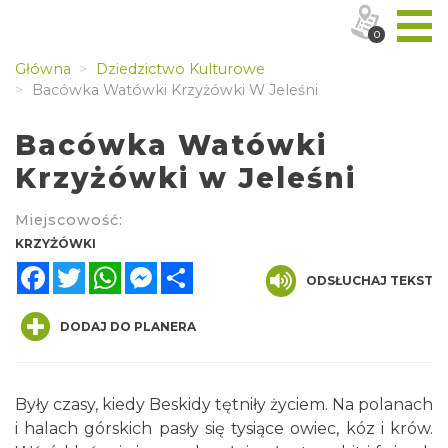
0
Główna
Dziedzictwo Kulturowe
Bacówka Watówki Krzyżówki W Jeleśni
Bacówka Watówki
Krzyżówki w Jeleśni
Miejscowość:
KRZYŻÓWKI
Facebook
Twitter
WhatsApp
Messenger
Share
ODSŁUCHAJ TEKST
DODAJ DO PLANERA
Były czasy, kiedy Beskidy tętniły życiem. Na polanach
i halach górskich pasły się tysiące owiec, kóz i krów.