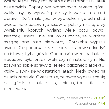
Wśród leśnej ciszy rozlegał się głos trombit i fujarek
pasterskich. Topory we wprawnych rękach górali
waliły lasy, by wyrwać puszczy kawałek lasu pod
uprawę. Dziś mało jest w żywieckich górach stad
owiec, mało baców i juhasów, a polany i hale, przy
wyrabianiu których wylano wiele potu, powoli
zarastają lasem i nie jest wykluczone, że wkrótce
osiągną one stan pierwotny. Potrzeba wypasu
owiec. Gospodarka szałasznicza stanowiła kiedyś
podstawę bytu górali. Obecność owiec na halach
Beskidów była przez wieki czymś naturalnym. Nie
zdawano sobie sprawy z jej ekologicznego aspektu,
który ujawnił się w ostatnich latach, kiedy owiec na
halach zabrakło. Okazało się, że owce wypasające się
na górskich halach są niezbędne dla ich
przetrwania.
Zauważyłeś błąd w treści?
ZGŁOŚ
Wyświetlenia:
444