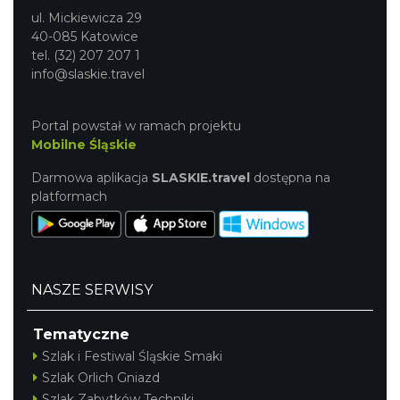
ul. Mickiewicza 29
40-085 Katowice
tel. (32) 207 207 1
info@slaskie.travel
Portal powstał w ramach projektu
Mobilne Śląskie
Darmowa aplikacja
SLASKIE.travel
dostępna na
platformach
NASZE SERWISY
Tematyczne
Szlak i Festiwal Śląskie Smaki
Szlak Orlich Gniazd
Szlak Zabytków Techniki