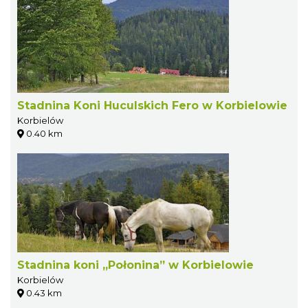
Stadnina Koni Huculskich Fero w Korbielowie
Korbielów
0.40 km
Stadnina koni „Połonina” w Korbielowie
Korbielów
0.43 km