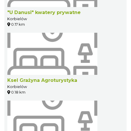
"U Danusi" kwatery prywatne
Korbielów
0.17 km
Ksel Grażyna Agroturystyka
Korbielów
0.18 km