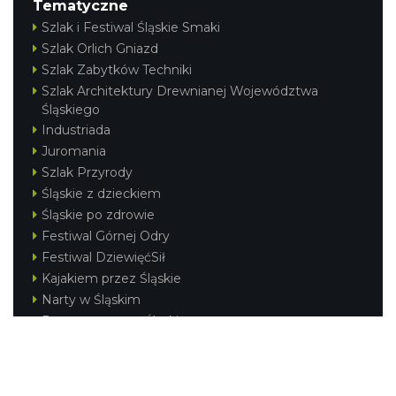
Tematyczne
Szlak i Festiwal Śląskie Smaki
Szlak Orlich Gniazd
Szlak Zabytków Techniki
Szlak Architektury Drewnianej Województwa
Śląskiego
Industriada
Juromania
Szlak Przyrody
Śląskie z dzieckiem
Śląskie po zdrowie
Festiwal Górnej Odry
Festiwal DziewięćSił
Kajakiem przez Śląskie
Narty w Śląskim
Rowerem przez Śląskie
Silesia Convention
Regionalne
Beskidy