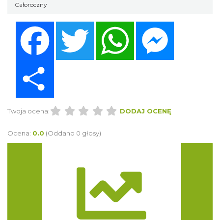
Całoroczny
Facebook
Twitter
WhatsApp
Messenger
Share
Twoja ocena:
DODAJ OCENĘ
Ocena:
0.0
(Oddano 0 głosy)
Trasa