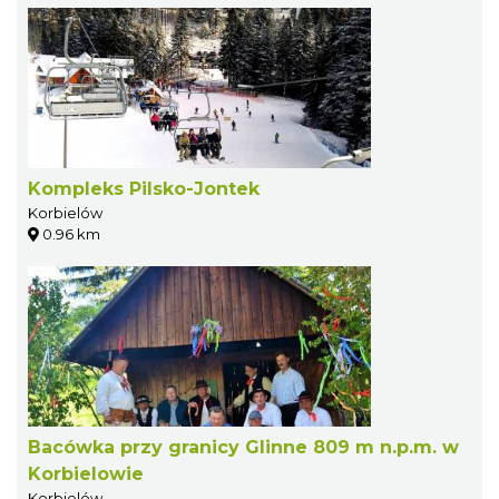
Kompleks Pilsko-Jontek
Korbielów
0.96 km
Bacówka przy granicy Glinne 809 m n.p.m. w
Korbielowie
Korbielów