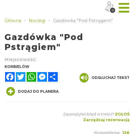
0
Główna
Noclegi
Gazdówka "Pod Pstrągiem"
Gazdówka "Pod
Pstrągiem"
Miejscowość:
KORBIELÓW
Facebook
Twitter
WhatsApp
Messenger
Share
ODSŁUCHAJ TEKST
DODAJ DO PLANERA
Zauważyłeś błąd w treści?
ZGŁOŚ
Zarządzaj rezerwacją
Wyświetlenia:
126