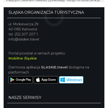
tradycjom zielarskim Beskidu Żywieckiego. Wstęp na wydarzenie jest
bezpłatny.
ŚLĄSKA ORGANIZACJA TURYSTYCZNA
ul. Mickiewicza 29
40-085 Katowice
tel. (32) 207 207 1
info@slaskie.travel
Portal powstał w ramach projektu
Mobilne Śląskie
Darmowa aplikacja
SLASKIE.travel
dostępna na
platformach
NASZE SERWISY