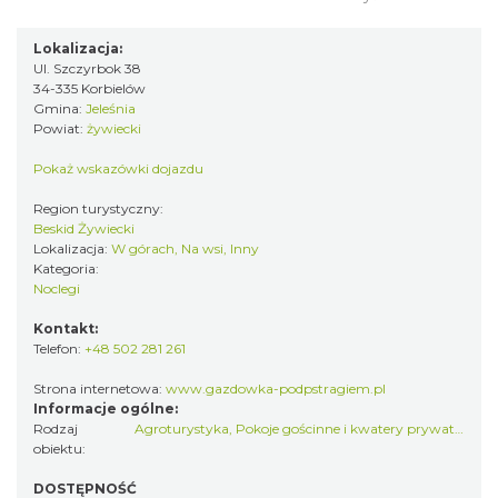
Lokalizacja:
Ul. Szczyrbok 38
34-335 Korbielów
Gmina:
Jeleśnia
Powiat:
żywiecki
Pokaż wskazówki dojazdu
Region turystyczny:
Beskid Żywiecki
Lokalizacja:
W górach, Na wsi, Inny
Kategoria:
Noclegi
Kontakt:
Telefon:
+48 502 281 261
Strona internetowa:
www.gazdowka-podpstragiem.pl
Informacje ogólne:
Rodzaj
Agroturystyka
,
Pokoje gościnne i kwatery prywatne
obiektu:
DOSTĘPNOŚĆ