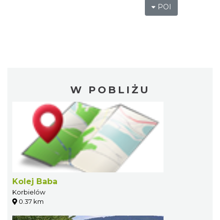
POI
W POBLIŻU
Kolej Baba
Korbielów
0.37 km