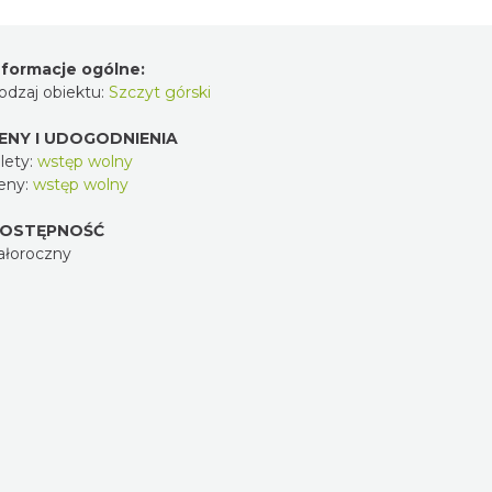
nformacje ogólne:
odzaj obiektu:
Szczyt górski
ENY I UDOGODNIENIA
lety:
wstęp wolny
eny:
wstęp wolny
OSTĘPNOŚĆ
ałoroczny