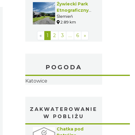
Żywiecki Park
Etnograficzny
w Ślemieniu
Ślemień
2.89 km
«
1
2
3
…
6
»
POGODA
Katowice
ZAKWATEROWANIE
W POBLIŻU
Chatka pod