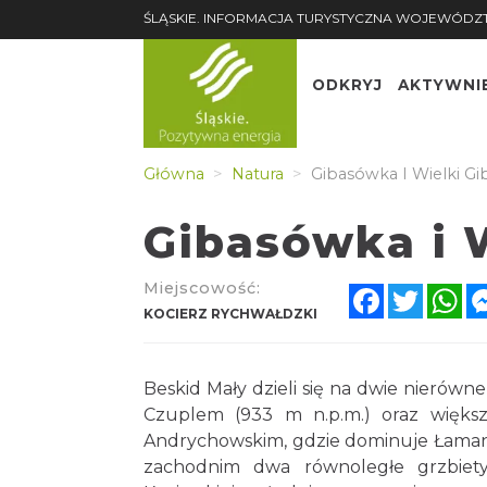
ŚLĄSKIE. INFORMACJA TURYSTYCZNA WOJEWÓDZ
ODKRYJ
AKTYWNI
Główna
Natura
Gibasówka I Wielki G
Gibasówka i 
Miejscowość:
Facebook
Twitter
Wh
KOCIERZ RYCHWAŁDZKI
Beskid Mały dzieli się na dwie nierówn
Czuplem (933 m n.p.m.) oraz więks
Andrychowskim, gdzie dominuje Łamana 
zachodnim dwa równoległe grzbiety