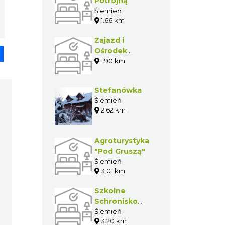
Potrójną
Ślemień
1.66 km
Zajazd i
pp
senger
Share
Ośrodek
Konferencyjno-
1.90 km
Wczasowy
Madohora
Stefanówka
Ślemień
2.62 km
Agroturystyka
"Pod Gruszą"
Ślemień
3.01 km
Szkolne
Schronisko
Młodzieżowe
Ślemień
3.20 km
Ślemień