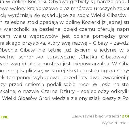
da w dolinę Kocierki. Obydwa grzbiety są bardzo popu
owe walory krajobrazowe oraz mnóstwo uroczych zaką
ą wyróżniają się sąsiadujące ze sobą: Wielki Gibasów
h zalesione stoki opadają w dolinę Kocierki (z jednej st
ak wierzchołki są bezleśne, dzięki czemu oferują nap
scem wielu wędrowców jest polana pomiędzy gron
ralskiego przysiółka, który swą nazwę – Gibasy – zawdz
becnie Gibasy nie tętnią już życiem, a jedynie w st
watne schronisko turystyczne „Chatka Gibasówka”
ych wygód ale atmosfera jest niepowtarzalna. W Gib
ienną kapliczkę, w której skryta została figura Chry
k ten ponoć wybudowali przed laty dwaj zwaśnieni 
rzy przed śmiercią podali sobie ręce. W lesie na st
skalne, o nazwie Czarne Dziury – speleolodzy odkryli 
 i Wielki Gibasów Groń wiedzie zielony szlak pieszy z Po
Zauważyłeś błąd w treści?
ZG
CENĘ
Wyświetlenia: