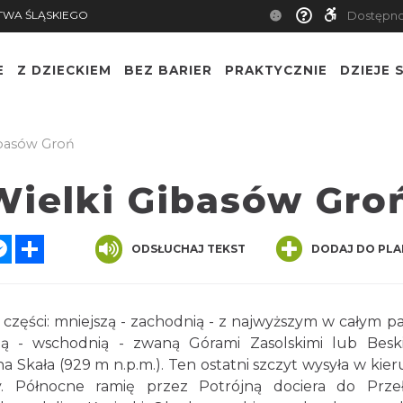
TWA ŚLĄSKIEGO
Dostępn
E
Z DZIECKIEM
BEZ BARIER
PRAKTYCZNIE
DZIEJE S
ibasów Groń
Wielki Gibasów Gro
atsApp
Messenger
Share
ODSŁUCHAJ TEKST
DODAJ DO PLA
e części: mniejszą - zachodnią - z najwyższym w całym p
zą - wschodnią - zwaną Górami Zasolskimi lub Bes
Skała (929 m n.p.m.). Ten ostatni szczyt wysyła w kie
. Północne ramię przez Potrójną dociera do Prze