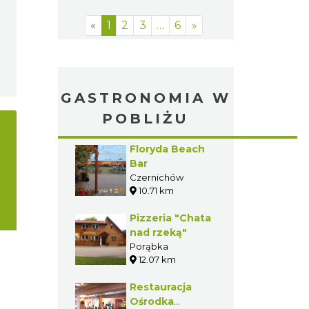
«
1
2
3
…
6
»
GASTRONOMIA W
POBLIŻU
Floryda Beach
Bar
Czernichów
10.71 km
Pizzeria "Chata
nad rzeką"
Porąbka
12.07 km
Restauracja
Ośrodka