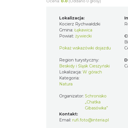
Ocena:
0.0
(Oddano 0 głosy)
Lokalizacja:
I
Kocierz Rychwałdzki
R
Gmina:
Łękawica
Powiat:
żywiecki
C
Bi
Pokaż wskazówki dojazdu
C
Region turystyczny:
D
Beskidy i Śląsk Cieszyński
C
Lokalizacja:
W górach
Kategoria:
Natura
Organizator:
Schronisko
„Chatka
Gibasówka”
Kontakt:
Email:
rufi.foto@interia.pl