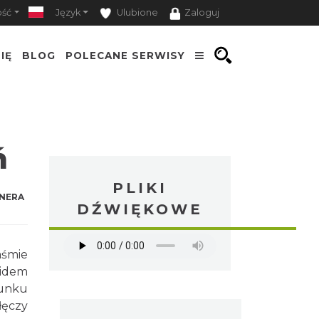
ość
Język
Ulubione
Zaloguj
IĘ
BLOG
POLECANE SERWISY
ń
PLIKI
NERA
DŹWIĘKOWE
aśmie
kidem
runku
łęczy