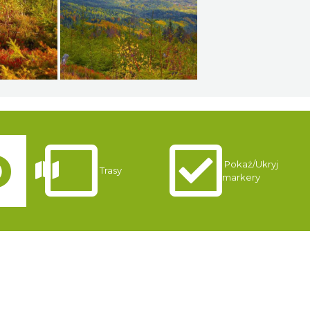
Pokaż/Ukryj
Trasy
markery