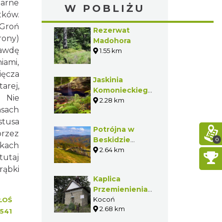
larne
W POBLIŻU
tków.
 Groń
Rezerwat
rony)
Madohora
rawdę
1.55 km
iami,
ięcza
Jaskinia
arej,
Komonieckiego
. Nie
i wodospad
2.28 km
asach
Dusica
stusa
Potrójna w
przez
Beskidzie
0
okach
Małym
2.64 km
tutaj
rąbki
Kaplica
Przemienienia
Pańskiego w
Kocoń
ŁOŚ
2.68 km
Koconiu
541