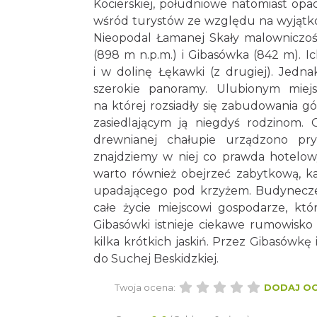
Kocierskiej, południowe natomiast opa
wśród turystów ze względu na wyjątk
Nieopodal Łamanej Skały malowniczości
(898 m n.p.m.) i Gibasówka (842 m). Ic
i w dolinę Łękawki (z drugiej). Jedn
szerokie panoramy. Ulubionym miej
na której rozsiadły się zabudowania gó
zasiedlającym ją niegdyś rodzinom. O
drewnianej chałupie urządzono pry
znajdziemy w niej co prawda hotelow
warto również obejrzeć zabytkową, kam
upadającego pod krzyżem. Budynecze
całe życie miejscowi gospodarze, któ
Gibasówki istnieje ciekawe rumowisko 
kilka krótkich jaskiń. Przez Gibasówkę
do Suchej Beskidzkiej.
Twoja ocena:
DODAJ O