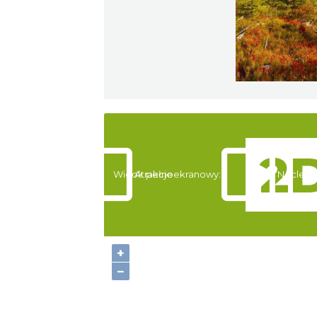
Widok pełnoekranowy:
Atrakcje
Noclegi
+
−