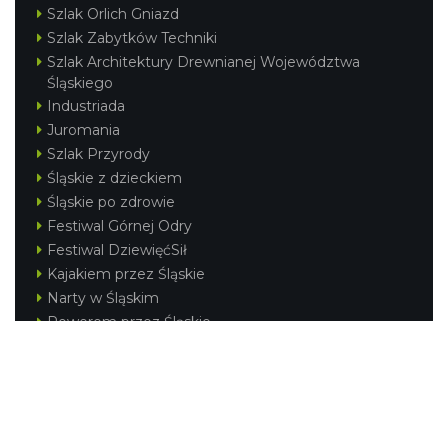
Szlak Orlich Gniazd
Szlak Zabytków Techniki
Szlak Architektury Drewnianej Województwa
Śląskiego
Industriada
Juromania
Szlak Przyrody
Śląskie z dzieckiem
Śląskie po zdrowie
Festiwal Górnej Odry
Festiwal DziewięćSił
Kajakiem przez Śląskie
Narty w Śląskim
Rowerem przez Śląskie
Silesia Convention
Regionalne
Beskidy
Śląsk Cieszyński
Jura Krakowsko-Częstochowska