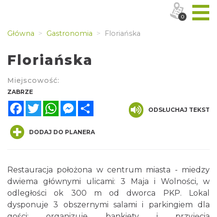
0
Główna
Gastronomia
Floriańska
Floriańska
Miejscowość:
ZABRZE
Facebook
Twitter
WhatsApp
Messenger
Share
ODSŁUCHAJ TEKST
DODAJ DO PLANERA
Restauracja położona w centrum miasta - miedzy
dwiema głównymi ulicami: 3 Maja i Wolności, w
odległości ok 300 m od dworca PKP. Lokal
dysponuje 3 obszernymi salami i parkingiem dla
gości; organizuje bankiety i przyjęcia