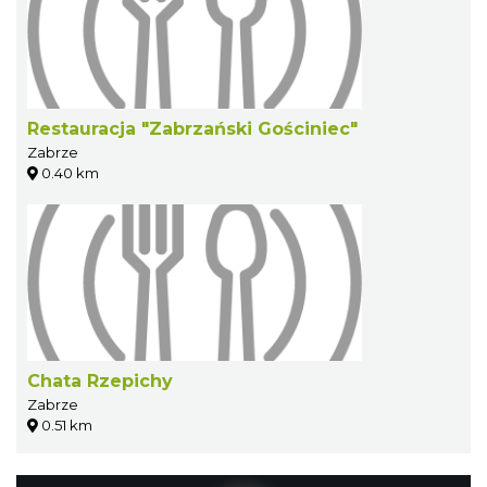
Restauracja "Zabrzański Gościniec"
Zabrze
0.40 km
Chata Rzepichy
Zabrze
0.51 km