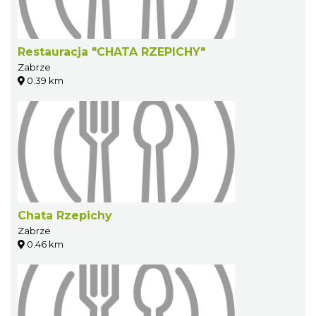
Restauracja "CHATA RZEPICHY"
Zabrze
0.39 km
Chata Rzepichy
Zabrze
0.46 km