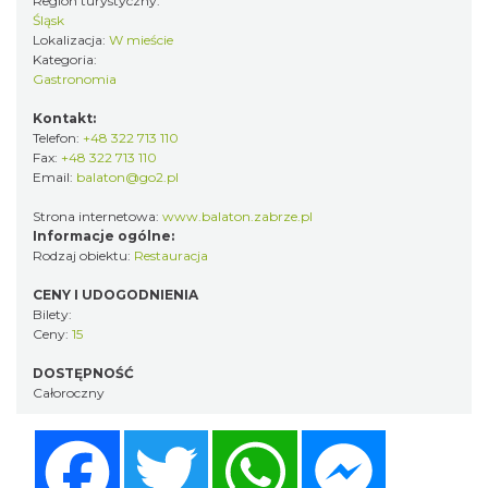
Region turystyczny:
Śląsk
Lokalizacja:
W mieście
Kategoria:
Gastronomia
Kontakt:
Telefon:
+48 322 713 110
Fax:
+48 322 713 110
Email:
balaton@go2.pl
Strona internetowa:
www.balaton.zabrze.pl
Informacje ogólne:
Rodzaj obiektu:
Restauracja
CENY I UDOGODNIENIA
Bilety:
Ceny:
15
DOSTĘPNOŚĆ
Całoroczny
Facebook
Twitter
WhatsApp
Messenger