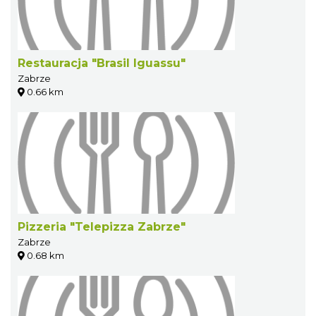
Restauracja "Brasil Iguassu"
Zabrze
0.66 km
Pizzeria "Telepizza Zabrze"
Zabrze
0.68 km