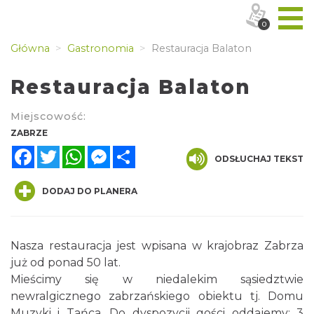
0
Główna
Gastronomia
Restauracja Balaton
Restauracja Balaton
Miejscowość:
ZABRZE
Facebook
Twitter
WhatsApp
Messenger
Share
ODSŁUCHAJ TEKST
DODAJ DO PLANERA
Nasza restauracja jest wpisana w krajobraz Zabrza
już od ponad 50 lat.
Mieścimy się w niedalekim sąsiedztwie
newralgicznego zabrzańskiego obiektu tj. Domu
Muzyki i Tańca. Do dyspozycji gości oddajemy: 3