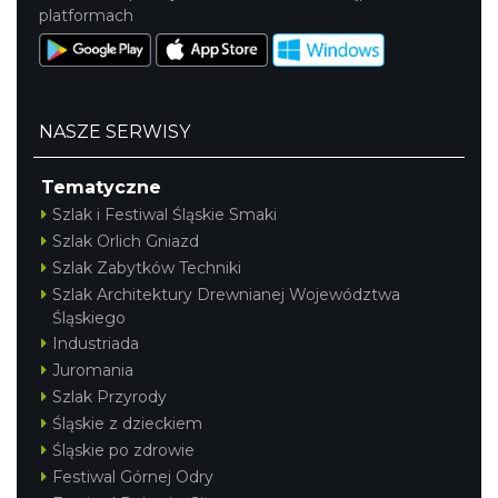
platformach
NASZE SERWISY
Tematyczne
Szlak i Festiwal Śląskie Smaki
Szlak Orlich Gniazd
Szlak Zabytków Techniki
Szlak Architektury Drewnianej Województwa
Śląskiego
Industriada
Juromania
Szlak Przyrody
Śląskie z dzieckiem
Śląskie po zdrowie
Festiwal Górnej Odry