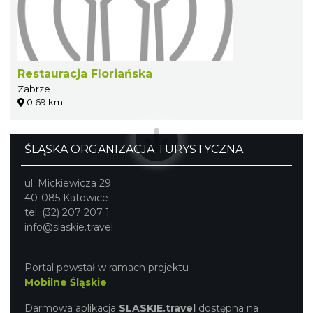
Restauracja Floriańska
Zabrze
0.69 km
ŚLĄSKA ORGANIZACJA TURYSTYCZNA
ul. Mickiewicza 29
40-085 Katowice
tel. (32) 207 207 1
info@slaskie.travel
Portal powstał w ramach projektu
Mobilne Śląskie
Darmowa aplikacja
SLASKIE.travel
dostępna na