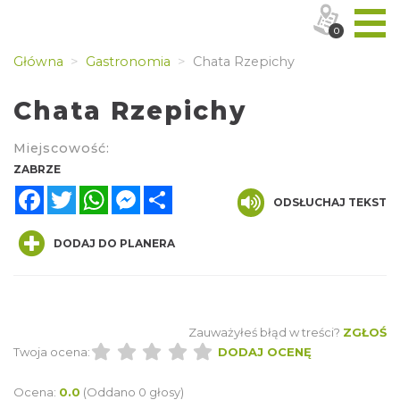
0
Główna
Gastronomia
Chata Rzepichy
Chata Rzepichy
Miejscowość:
ZABRZE
Facebook
Twitter
WhatsApp
Messenger
Share
ODSŁUCHAJ TEKST
DODAJ DO PLANERA
Zauważyłeś błąd w treści?
ZGŁOŚ
Twoja ocena:
DODAJ OCENĘ
Ocena:
0.0
(Oddano 0 głosy)