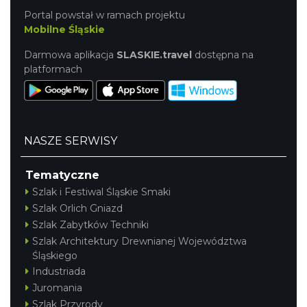
Portal powstał w ramach projektu
Mobilne Śląskie
Darmowa aplikacja
SLASKIE.travel
dostępna na
platformach
NASZE SERWISY
Tematyczne
Szlak i Festiwal Śląskie Smaki
Szlak Orlich Gniazd
Szlak Zabytków Techniki
Szlak Architektury Drewnianej Województwa
Śląskiego
Industriada
Juromania
Szlak Przyrody