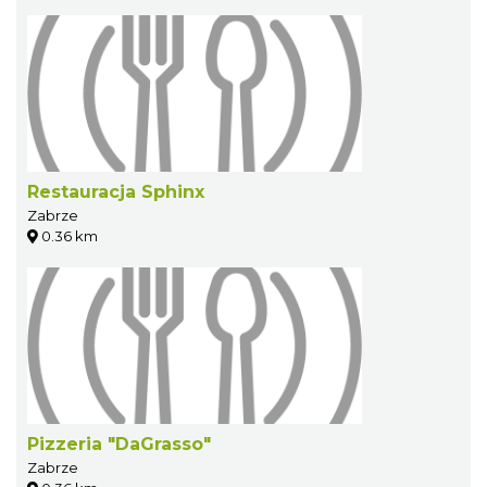
Restauracja Sphinx
Zabrze
0.36 km
Pizzeria "DaGrasso"
Zabrze