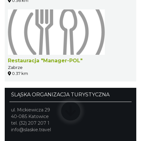
0.36 km
Restauracja "Manager-POL"
Zabrze
0.37 km
ŚLĄSKA ORGANIZACJA TURYSTYCZNA
ul. Mickiewicza 29
40-085 Katowice
tel. (32) 207 207 1
info@slaskie.travel