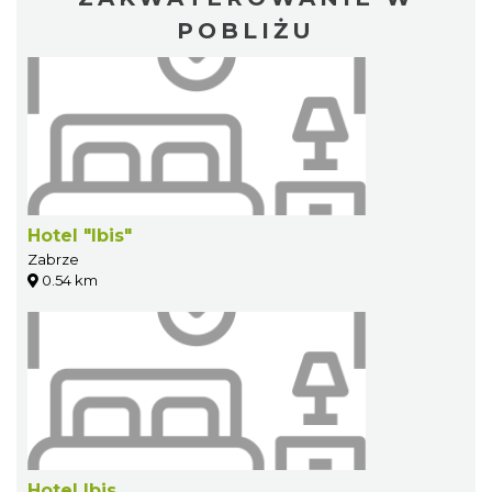
POBLIŻU
Hotel "Ibis"
Zabrze
0.54 km
Hotel Ibis