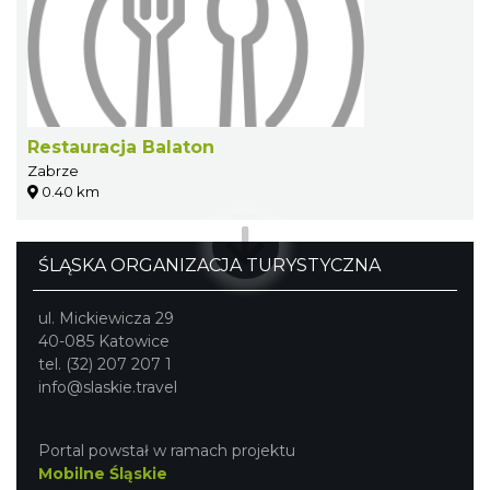
Restauracja Balaton
Zabrze
0.40 km
ŚLĄSKA ORGANIZACJA TURYSTYCZNA
ul. Mickiewicza 29
40-085 Katowice
tel. (32) 207 207 1
info@slaskie.travel
Portal powstał w ramach projektu
Mobilne Śląskie