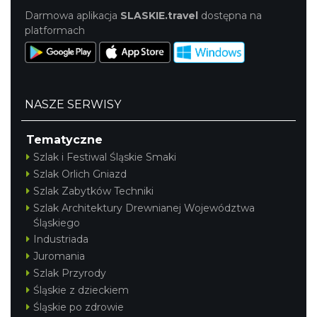
Darmowa aplikacja
SLASKIE.travel
dostępna na
platformach
NASZE SERWISY
Tematyczne
Szlak i Festiwal Śląskie Smaki
Szlak Orlich Gniazd
Szlak Zabytków Techniki
Szlak Architektury Drewnianej Województwa
Śląskiego
Industriada
Juromania
Szlak Przyrody
Śląskie z dzieckiem
Śląskie po zdrowie