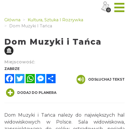
0
Główna
Kultura, Sztuka I Rozrywka
Dom Muzyki I Tańca
Dom Muzyki i Tańca
Miejscowość:
ZABRZE
Facebook
Twitter
WhatsApp
Messenger
Share
ODSŁUCHAJ TEKST
DODAJ DO PLANERA
Dom Muzyki i Tańca należy do największych hal
widowiskowych w Polsce. Sala widowiskowa,
zaprojektowana do celów estradowych, posiada