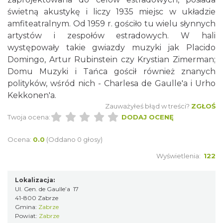
świetną akustykę i liczy 1935 miejsc w układzie
amfiteatralnym. Od 1959 r. gościło tu wielu słynnych
artystów i zespołów estradowych. W hali
występowały takie gwiazdy muzyki jak Placido
Domingo, Artur Rubinstein czy Krystian Zimerman;
Domu Muzyki i Tańca gościł również znanych
polityków, wśród nich - Charlesa de Gaulle'a i Urho
Kekkonen'a.
Zauważyłeś błąd w treści?
ZGŁOŚ
Twoja ocena:
DODAJ OCENĘ
Ocena:
0.0
(Oddano 0 głosy)
Wyświetlenia:
122
Lokalizacja:
Ul. Gen. de Gaulle’a 17
41-800 Zabrze
Gmina:
Zabrze
Powiat:
Zabrze