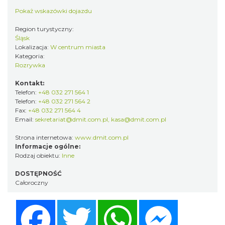
Pokaż wskazówki dojazdu
Region turystyczny:
Śląsk
Lokalizacja:
W centrum miasta
Kategoria:
Rozrywka
Kontakt:
Telefon:
+48 032 271 564 1
Telefon:
+48 032 271 564 2
Fax:
+48 032 271 564 4
Email:
sekretariat@dmit.com.pl, kasa@dmit.com.pl
Strona internetowa:
www.dmit.com.pl
Informacje ogólne:
Rodzaj obiektu:
Inne
DOSTĘPNOŚĆ
Całoroczny
Facebook
Twitter
WhatsApp
Messenger