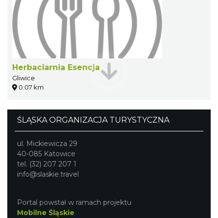
Herbaciarnia Esencja
Gliwice
0.07 km
ŚLĄSKA ORGANIZACJA TURYSTYCZNA
ul. Mickiewicza 29
40-085 Katowice
tel. (32) 207 207 1
info@slaskie.travel
Portal powstał w ramach projektu
Mobilne Śląskie