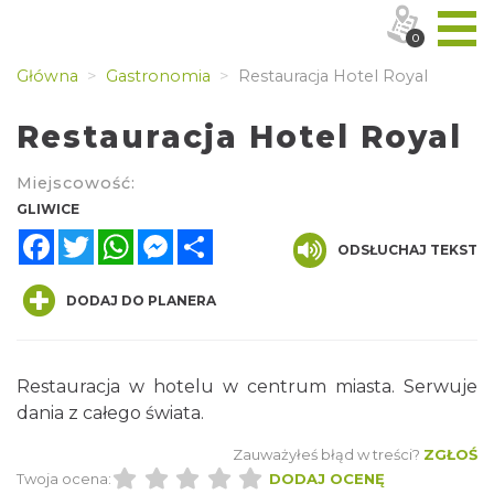
0
Główna
Gastronomia
Restauracja Hotel Royal
Restauracja Hotel Royal
Miejscowość:
GLIWICE
Facebook
Twitter
WhatsApp
Messenger
Share
ODSŁUCHAJ TEKST
DODAJ DO PLANERA
Restauracja w hotelu w centrum miasta. Serwuje
dania z całego świata.
Zauważyłeś błąd w treści?
ZGŁOŚ
Twoja ocena:
DODAJ OCENĘ