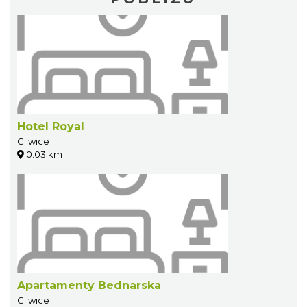
Hotel Royal
Gliwice
0.03 km
Apartamenty Bednarska
Gliwice