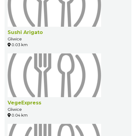
Sushi Arigato
Gliwice
0.03 km
VegeExpress
Gliwice
0.04 km