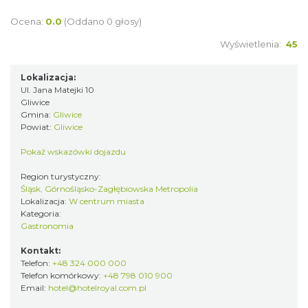
Ocena:
0.0
(Oddano 0 głosy)
Wyświetlenia:
45
Lokalizacja:
Ul. Jana Matejki 10
Gliwice
Gmina:
Gliwice
Powiat:
Gliwice
Pokaż wskazówki dojazdu
Region turystyczny:
Śląsk, Górnośląsko-Zagłębiowska Metropolia
Lokalizacja:
W centrum miasta
Kategoria:
Gastronomia
Kontakt:
Telefon:
+48 324 000 000
Telefon komórkowy:
+48 798 010 900
Email:
hotel@hotelroyal.com.pl