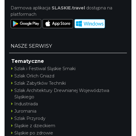
Darmowa aplikacja
SLASKIE.travel
dostępna na
platformach
NASZE SERWISY
Tematyczne
Szlak i Festiwal Śląskie Smaki
Szlak Orlich Gniazd
Szlak Zabytków Techniki
Szlak Architektury Drewnianej Województwa
Śląskiego
Industriada
Juromania
Szlak Przyrody
Śląskie z dzieckiem
Śląskie po zdrowie