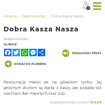
0
Główna
Gastronomia
Dobra Kasza Nasza
Dobra Kasza Nasza
Miejscowość:
GLIWICE
Facebook
Twitter
WhatsApp
Messenger
Share
ODSŁUCHAJ TEKST
DODAJ DO PLANERA
Restauracja mieści sie na gliwickim rynku. Jej
głównym atutem są dania z kaszy, ale posiada też
wachlarz dań mięsnych oraz zup.
Zauważyłeś błąd w treści?
ZGŁOŚ