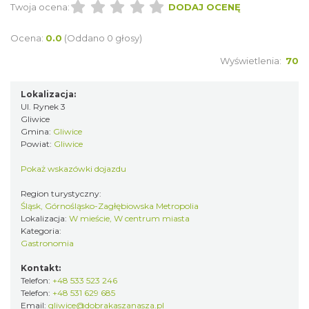
Twoja ocena:
DODAJ OCENĘ
Ocena:
0.0
(Oddano 0 głosy)
Wyświetlenia:
70
Lokalizacja:
Ul. Rynek 3
Gliwice
Gmina:
Gliwice
Powiat:
Gliwice
Pokaż wskazówki dojazdu
Region turystyczny:
Śląsk, Górnośląsko-Zagłębiowska Metropolia
Lokalizacja:
W mieście, W centrum miasta
Kategoria:
Gastronomia
Kontakt:
Telefon:
+48 533 523 246
Telefon:
+48 531 629 685
Email:
gliwice@dobrakaszanasza.pl