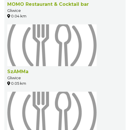
MOMO Restaurant & Cocktail bar
Gliwice
0.04 km
SzAMMa
Gliwice
0.05 km