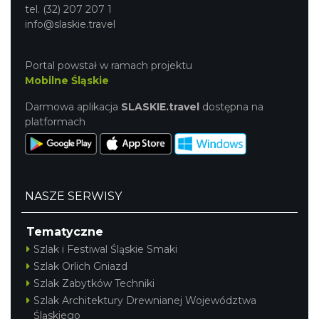
tel. (32) 207 207 1
info@slaskie.travel
Portal powstał w ramach projektu
Mobilne Śląskie
Darmowa aplikacja
SLASKIE.travel
dostępna na
platformach
NASZE SERWISY
Tematyczne
Szlak i Festiwal Śląskie Smaki
Szlak Orlich Gniazd
Szlak Zabytków Techniki
Szlak Architektury Drewnianej Województwa
Śląskiego