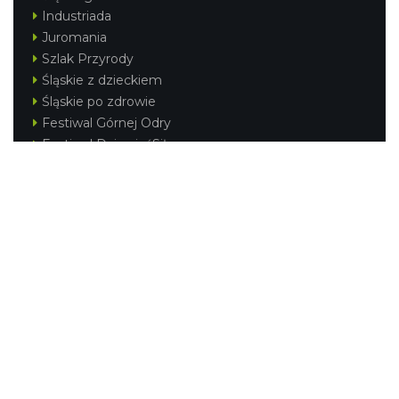
Industriada
Juromania
Szlak Przyrody
Śląskie z dzieckiem
Śląskie po zdrowie
Festiwal Górnej Odry
Festiwal DziewięćSił
Kajakiem przez Śląskie
Narty w Śląskim
Rowerem przez Śląskie
Silesia Convention
Regionalne
Beskidy
Śląsk Cieszyński
Jura Krakowsko-Częstochowska
Kraina Górnej Odry
Górnośląsko-Zagłębiowska Metropolia