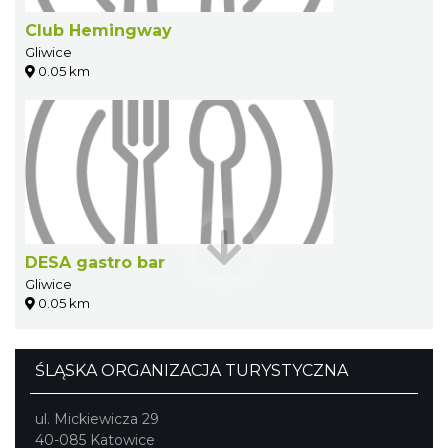
Club Hemingway
Gliwice
0.05 km
DESA gastro bar
Gliwice
0.05 km
ŚLĄSKA ORGANIZACJA TURYSTYCZNA
ul. Mickiewicza 29
40-085 Katowice