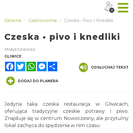
0
Główna
Gastronomia
Czeska • Pivo I Knedliki
Czeska • pivo i knedliki
Miejscowość:
GLIWICE
Facebook
Twitter
WhatsApp
Messenger
Share
ODSŁUCHAJ TEKST
DODAJ DO PLANERA
Jedyna taka czeska restauracja w Gliwicach,
oferująca tradycyjne czeskie potrawy i piwo.
Znajduje się w centrum. Nowoczesny, ale przytulny
lokal zachęca do spędzenia w nim czasu.