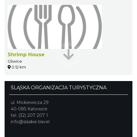
Shrimp House
Gliwice
0.12 km
ŚLĄSKA ORGANIZACJA TURYSTYCZNA
ul. Mickiewicza 29
40-085 Katowice
tel. (32) 207 207 1
info@slaskie.travel