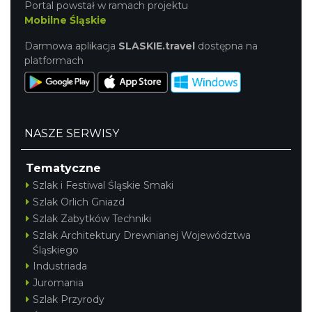
Portal powstał w ramach projektu
Mobilne Śląskie
Darmowa aplikacja
SLASKIE.travel
dostępna na
platformach
NASZE SERWISY
Tematyczne
Szlak i Festiwal Śląskie Smaki
Szlak Orlich Gniazd
Szlak Zabytków Techniki
Szlak Architektury Drewnianej Województwa
Śląskiego
Industriada
Juromania
Szlak Przyrody