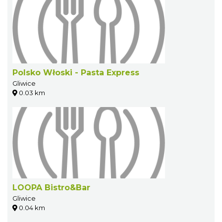
Polsko Włoski - Pasta Express
Gliwice
0.03 km
LOOPA Bistro&Bar
Gliwice
0.04 km