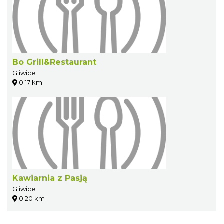
Bo Grill&Restaurant
Gliwice
0.17 km
Kawiarnia z Pasją
Gliwice
0.20 km