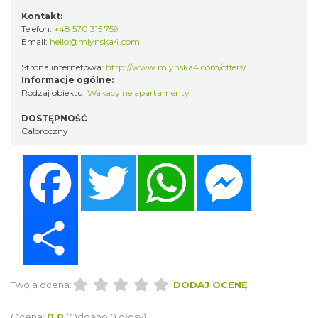
Kontakt:
Telefon:
+48 570 315 759
Email:
hello@mlynska4.com
Strona internetowa:
http://www.mlynska4.com/offers/
Informacje ogólne:
Rodzaj obiektu:
Wakacyjne apartamenty
DOSTĘPNOŚĆ
Całoroczny
Facebook
Twitter
WhatsApp
Messenger
Share
Twoja ocena:
DODAJ OCENĘ
Ocena:
0.0
(Oddano 0 głosy)