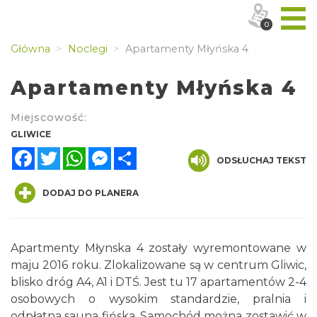
0
Główna
Noclegi
Apartamenty Młyńska 4
Apartamenty Młyńska 4
Miejscowość:
GLIWICE
Facebook
Twitter
WhatsApp
Messenger
Share
ODSŁUCHAJ TEKST
DODAJ DO PLANERA
Apartmenty Młynska 4 zostały wyremontowane w
maju 2016 roku. Zlokalizowane są w centrum Gliwic,
blisko dróg A4, A1 i DTŚ. Jest tu 17 apartamentów 2-4
osobowych o wysokim standardzie, pralnia i
odpłatna sauna fińska. Samochód można zostawić w