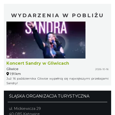
WYDARZENIA W POBLIŻU
Koncert Sandry w Gliwicach
Gliwice
2026-10-16
1.91 km
Już 16 października Gliwice wypełnią się największymi przebojami
Sandry!
ŚLĄSKA ORGANIZACJA TURYSTYCZNA
ul. Mickiewicza 29
40-085 Katowice