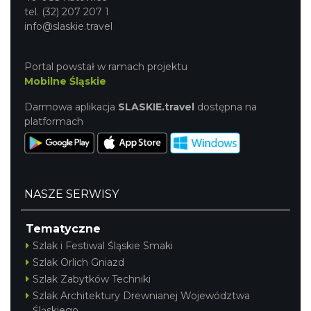
tel. (32) 207 207 1
info@slaskie.travel
Portal powstał w ramach projektu
Mobilne Śląskie
Darmowa aplikacja
SLASKIE.travel
dostępna na
platformach
NASZE SERWISY
Tematyczne
Szlak i Festiwal Śląskie Smaki
Szlak Orlich Gniazd
Szlak Zabytków Techniki
Szlak Architektury Drewnianej Województwa
Śląskiego