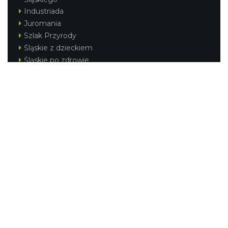
Industriada
Juromania
Szlak Przyrody
Śląskie z dzieckiem
Śląskie po zdrowie
Festiwal Górnej Odry
Festiwal DziewięćSił
Kajakiem przez Śląskie
Narty w Śląskim
Rowerem przez Śląskie
Silesia Convention
Regionalne
Beskidy
Śląsk Cieszyński
Jura Krakowsko-Częstochowska
Kraina Górnej Odry
Górnośląsko-Zagłębiowska Metropolia