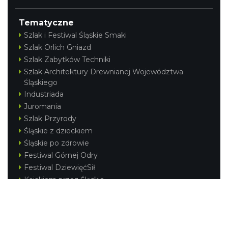
Tematyczne
Szlak i Festiwal Śląskie Smaki
Szlak Orlich Gniazd
Szlak Zabytków Techniki
Szlak Architektury Drewnianej Województwa
Śląskiego
Industriada
Juromania
Szlak Przyrody
Śląskie z dzieckiem
Śląskie po zdrowie
Festiwal Górnej Odry
Festiwal DziewięćSił
Kajakiem przez Śląskie
Narty w Śląskim
Rowerem przez Śląskie
Silesia Convention