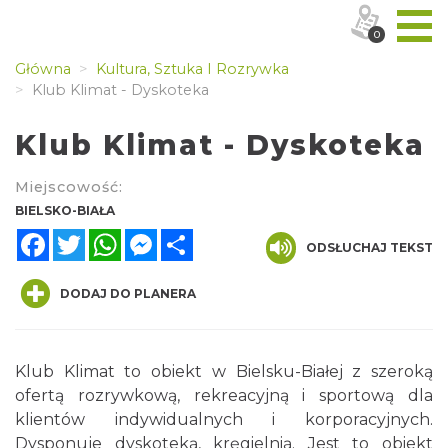
0
Główna
Kultura, Sztuka I Rozrywka
Klub Klimat - Dyskoteka
Klub Klimat - Dyskoteka
Miejscowość:
BIELSKO-BIAŁA
Facebook
Twitter
WhatsApp
Messenger
Share
ODSŁUCHAJ TEKST
DODAJ DO PLANERA
Klub Klimat to obiekt w Bielsku-Białej z szeroką
ofertą rozrywkową, rekreacyjną i sportową dla
klientów indywidualnych i korporacyjnych.
Dysponuje dyskoteką, kręgielnią. Jest to obiekt