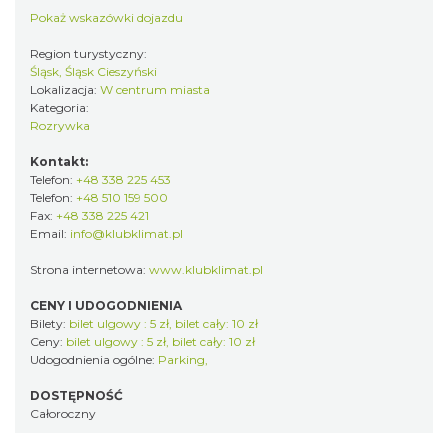
Pokaż wskazówki dojazdu
Region turystyczny:
Śląsk, Śląsk Cieszyński
Lokalizacja:
W centrum miasta
Kategoria:
Rozrywka
Kontakt:
Telefon:
+48 338 225 453
Telefon:
+48 510 159 500
Fax:
+48 338 225 421
Email:
info@klubklimat.pl
Strona internetowa:
www.klubklimat.pl
CENY I UDOGODNIENIA
Bilety:
bilet ulgowy : 5 zł, bilet cały: 10 zł
Ceny:
bilet ulgowy : 5 zł, bilet cały: 10 zł
Udogodnienia ogólne:
Parking,
DOSTĘPNOŚĆ
Całoroczny