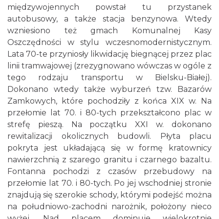
międzywojennych powstał tu przystanek
autobusowy, a także stacja benzynowa. Wtedy
wzniesiono też gmach Komunalnej Kasy
Oszczędności w stylu wczesnomodernistycznym.
Lata 70-te przyniosły likwidację biegnącej przez plac
linii tramwajowej (zrezygnowano wówczas w ogóle z
tego rodzaju transportu w Bielsku-Białej).
Dokonano wtedy także wyburzeń tzw. Bazarów
Zamkowych, które pochodziły z końca XIX w. Na
przełomie lat 70. i 80-tych przekształcono plac w
strefę pieszą. Na początku XXI w. dokonano
rewitalizacji okolicznych budowli. Płyta placu
pokryta jest układającą się w formę kratownicy
nawierzchnią z szarego granitu i czarnego bazaltu.
Fontanna pochodzi z czasów przebudowy na
przełomie lat 70. i 80-tych. Po jej wschodniej stronie
znajdują się szerokie schody, którymi podejść można
na południowo-zachodni narożnik, położony nieco
wyżej. Nad placem dominuje wielokrotnie