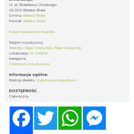
Ul. pl. Bolesława Chrobrego
43-300 Bielsko-Biała
Gmina:
Bielsko-Biała
Powiat:
Bielsko-Biała
Pokaż wskazówki dojazdu
Region turystyczny:
Beskidy i Śląsk Cieszyński, Śląsk Cieszyński
Lokalizacja:
W mieście
Kategoria:
Dziedzictwo kulturowe
Informacje ogólne:
Rodzaj obiektu:
Zabytkowa zabudowa
DOSTĘPNOŚĆ
Całoroczny
Facebook
Twitter
WhatsApp
Messenger
Share