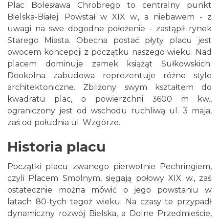
Plac Bolesława Chrobrego to centralny punkt
Bielska-Białej. Powstał w XIX w., a niebawem - z
uwagi na swe dogodne położenie - zastąpił rynek
Starego Miasta. Obecna postać płyty placu jest
owocem koncepcji z początku naszego wieku. Nad
placem dominuje zamek książąt Sułkowskich.
Dookolna zabudowa reprezentuje różne style
architektoniczne. Zbliżony swym kształtem do
kwadratu plac, o powierzchni 3600 m kw.,
ograniczony jest od wschodu ruchliwą ul. 3 maja,
zaś od południa ul. Wzgórze.
Historia placu
Początki placu zwanego pierwotnie Pechringiem,
czyli Placem Smolnym, sięgają połowy XIX w., zaś
ostatecznie można mówić o jego powstaniu w
latach 80-tych tegoż wieku. Na czasy te przypadł
dynamiczny rozwój Bielska, a Dolne Przedmieście,