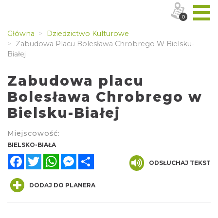
0
Główna
Dziedzictwo Kulturowe
Zabudowa Placu Bolesława Chrobrego W Bielsku-
Białej
Zabudowa placu
Bolesława Chrobrego w
Bielsku-Białej
Miejscowość:
BIELSKO-BIAŁA
Facebook
Twitter
WhatsApp
Messenger
Share
ODSŁUCHAJ TEKST
DODAJ DO PLANERA