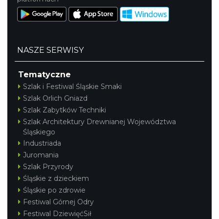
NASZE SERWISY
Tematyczne
Szlak i Festiwal Śląskie Smaki
Szlak Orlich Gniazd
Szlak Zabytków Techniki
Szlak Architektury Drewnianej Województwa
Śląskiego
Industriada
Juromania
Szlak Przyrody
Śląskie z dzieckiem
Śląskie po zdrowie
Festiwal Górnej Odry
Festiwal DziewięćSił