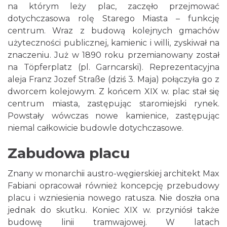
na którym leży plac, zaczęło przejmować
dotychczasowa rolę Starego Miasta – funkcję
centrum. Wraz z budową kolejnych gmachów
użyteczności publicznej, kamienic i willi, zyskiwał na
znaczeniu. Już w 1890 roku przemianowany został
na Töpferplatz (pl. Garncarski). Reprezentacyjna
aleja Franz Jozef Straße (dziś 3. Maja) połączyła go z
dworcem kolejowym. Z końcem XIX w. plac stał się
centrum miasta, zastępując staromiejski rynek.
Powstały wówczas nowe kamienice, zastępując
niemal całkowicie budowle dotychczasowe.
Zabudowa placu
Znany w monarchii austro-węgierskiej architekt Max
Fabiani opracował również koncepcję przebudowy
placu i wzniesienia nowego ratusza. Nie doszła ona
jednak do skutku. Koniec XIX w. przyniósł także
budowę linii tramwajowej. W latach