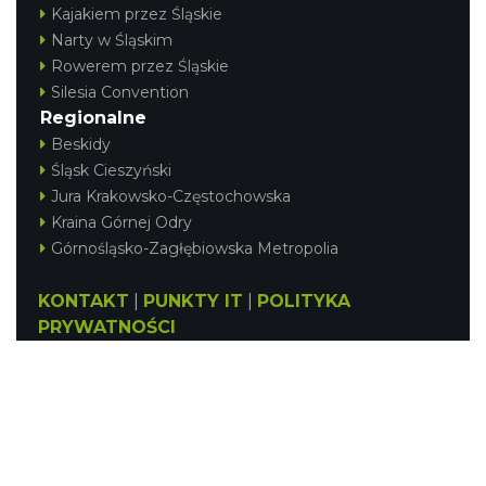
Kajakiem przez Śląskie
Narty w Śląskim
Rowerem przez Śląskie
Silesia Convention
Regionalne
Beskidy
Śląsk Cieszyński
Jura Krakowsko-Częstochowska
Kraina Górnej Odry
Górnośląsko-Zagłębiowska Metropolia
KONTAKT
|
PUNKTY IT
|
POLITYKA
PRYWATNOŚCI