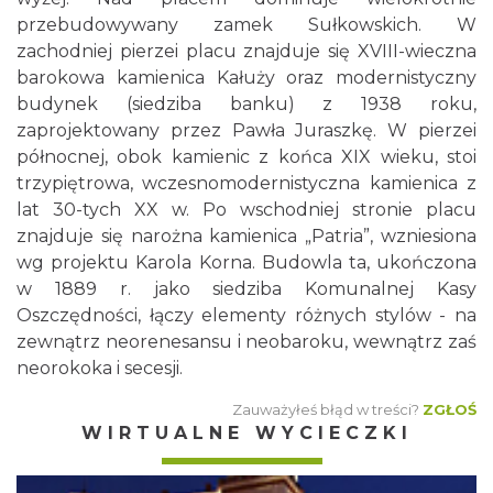
przebudowywany zamek Sułkowskich. W
zachodniej pierzei placu znajduje się XVIII-wieczna
barokowa kamienica Kałuży oraz modernistyczny
budynek (siedziba banku) z 1938 roku,
zaprojektowany przez Pawła Juraszkę. W pierzei
północnej, obok kamienic z końca XIX wieku, stoi
trzypiętrowa, wczesnomodernistyczna kamienica z
lat 30-tych XX w. Po wschodniej stronie placu
znajduje się narożna kamienica „Patria”, wzniesiona
wg projektu Karola Korna. Budowla ta, ukończona
w 1889 r. jako siedziba Komunalnej Kasy
Oszczędności, łączy elementy różnych stylów - na
zewnątrz neorenesansu i neobaroku, wewnątrz zaś
neorokoka i secesji.
Zauważyłeś błąd w treści?
ZGŁOŚ
WIRTUALNE WYCIECZKI