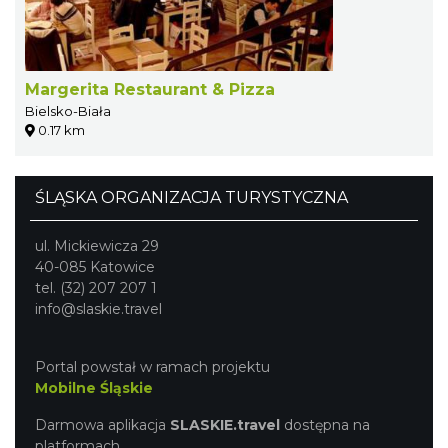
Margerita Restaurant & Pizza
Bielsko-Biała
0.17 km
ŚLĄSKA ORGANIZACJA TURYSTYCZNA
ul. Mickiewicza 29
40-085 Katowice
tel. (32) 207 207 1
info@slaskie.travel
Portal powstał w ramach projektu
Mobilne Śląskie
Darmowa aplikacja
SLASKIE.travel
dostępna na
platformach