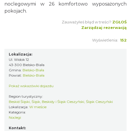
noclegowymi w 26 komfortowo wyposażonych
pokojach.
Zauważyłeś błąd w treści?
ZGŁOŚ
Zarządzaj rezerwacją
Wyświetlenia:
152
Lokalizacja:
Ul. Widok 12
43-300 Bielsko-Biała
Gmina:
Bielsko-Biała
Powiat:
Bielsko-Biała
Pokaż wskazówki dojazdu
Region turystyczny:
Beskid Śląski, Śląsk, Beskidy i Śląsk Cieszyński, Śląsk Cieszyński
Lokalizacja:
W mieście
Kategoria:
Noclegi
Kontakt: