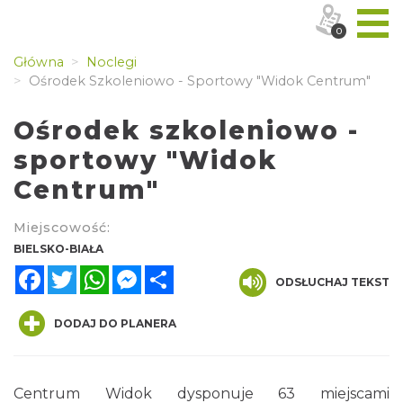
0
Główna
Noclegi
Ośrodek Szkoleniowo - Sportowy "Widok Centrum"
Ośrodek szkoleniowo -
sportowy "Widok
Centrum"
Miejscowość:
BIELSKO-BIAŁA
Facebook
Twitter
WhatsApp
Messenger
Share
ODSŁUCHAJ TEKST
DODAJ DO PLANERA
Centrum Widok dysponuje 63 miejscami