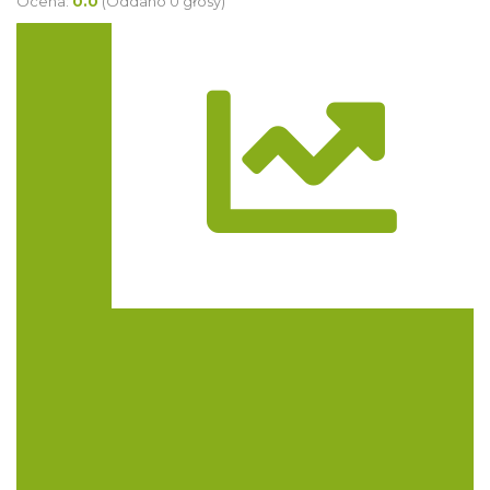
Ocena:
0.0
(Oddano 0 głosy)
Trasa