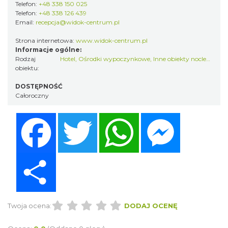
Telefon:
+48 338 150 025
Telefon:
+48 338 126 439
Email:
recepcja@widok-centrum.pl
Strona internetowa:
www.widok-centrum.pl
Informacje ogólne:
Rodzaj
Hotel
,
Ośrodki wypoczynkowe
,
Inne obiekty noclegowe
obiektu:
DOSTĘPNOŚĆ
Całoroczny
Facebook
Twitter
WhatsApp
Messenger
Share
Twoja ocena:
DODAJ OCENĘ