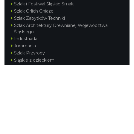
Szlak i Festiwal Śląskie Smaki
Szlak Orlich Gniazd
Szlak Zabytków Techniki
Szlak Architektury Drewnianej Województwa
Śląskiego
Industriada
Juromania
Szlak Przyrody
Śląskie z dzieckiem
Śląskie po zdrowie
Festiwal Górnej Odry
Festiwal DziewięćSił
Kajakiem przez Śląskie
Narty w Śląskim
Rowerem przez Śląskie
Silesia Convention
Regionalne
Beskidy
Śląsk Cieszyński