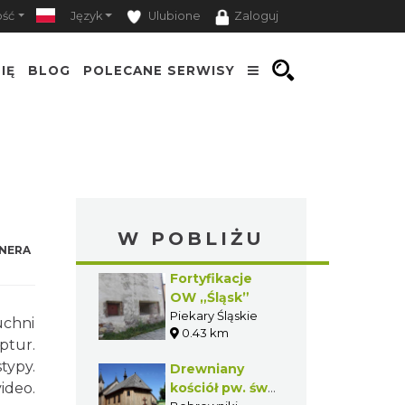
ość
Język
Ulubione
Zaloguj
IĘ
BLOG
POLECANE SERWISY
W POBLIŻU
NERA
Fortyfikacje
OW „Śląsk”
Piekary Śląskie
uchni
0.43 km
ptur.
typy.
Drewniany
ideo.
kościół pw. św.