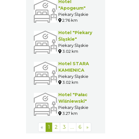
Hotel
"Apogeum"
Piekary Śląskie
2.76 km
Hotel "Piekary
Śląskie"
Piekary Śląskie
3.02 km
Hotel STARA
KAMIENICA
Piekary Śląskie
3.02 km
Hotel "Pałac
Wiśniewski"
Piekary Śląskie
3.27 km
«
1
2
3
…
6
»