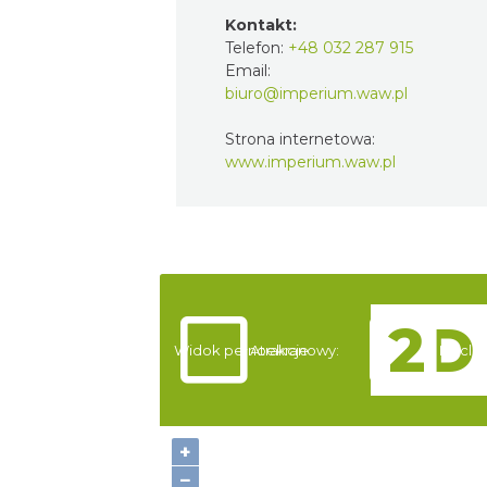
Kontakt:
Telefon:
+48 032 287 915
Email:
biuro@imperium.waw.pl
Strona internetowa:
www.imperium.waw.pl
Widok pełnoekranowy:
Atrakcje
Nocleg
+
−