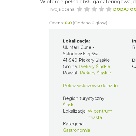
W ofercie pełna obsługa cateringowa, d
Twoja ocena:
DODAJ O
Ocena:
0.0
(Oddano 0 głosy)
Lokalizacja:
I
Ul. Marii Curie -
R
Skłodowskiej 65a
41-940 Piekary Śląskie
D
Gmina:
Piekary Śląskie
C
Powiat:
Piekary Śląskie
Pokaż wskazówki dojazdu
Region turystyczny:
Śląsk
Lokalizacja:
W centrum
miasta
Kategoria:
Gastronomia