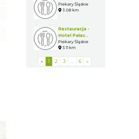
Piekary Śląskie
3.08 km
Restauracja -
Hotel Pałac
Wiśniewski
Piekary Śląskie
3.11 km
«
1
2
3
…
6
»