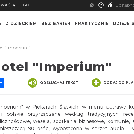
TWA ŚLĄSKIEGO
Dostępn
E
Z DZIECKIEM
BEZ BARIER
PRAKTYCZNIE
DZIEJE S
el "Imperium"
Hotel "Imperium"
App
ssenger
Share
ODSŁUCHAJ TEKST
DODAJ DO PLA
"Imperium" w Piekarach Śląskich, w menu potrawy k
 i polskie przyrządzane według tradycyjnych rece
licznościowe, wesela, spotkania biznesowe, komunie, s
mieszczącą 90 osób, wyposażoną w sprzęt audio - v