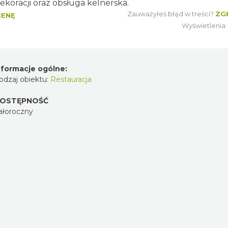
ekoracji oraz obsługa kelnerska.
Zauważyłeś błąd w treści?
ZG
CENĘ
Wyświetlenia
nformacje ogólne:
odzaj obiektu:
Restauracja
OSTĘPNOŚĆ
ałoroczny