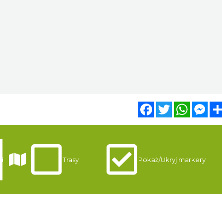
Facebook
Twitter
WhatsA
Mes
i
Trasy
Pokaż/Ukryj markery