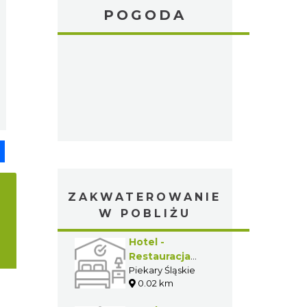
POGODA
pp
senger
Share
ZAKWATEROWANIE
W POBLIŻU
Hotel -
Restauracja
"Imperium"
Piekary Śląskie
0.02 km