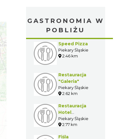
GASTRONOMIA W
POBLIŻU
Speed Pizza
Piekary Śląskie
2.46 km
Restauracja
"Galeria"
Piekary Śląskie
2.62 km
Restauracja
Hotel
"Apogeum"
Piekary Śląskie
2.77 km
Fiśla