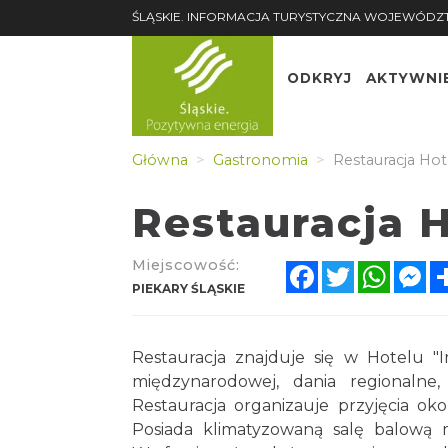
ŚLĄSKIE. INFORMACJA TURYSTYCZNA WOJEWÓDZ
ODKRYJ
AKTYWNI
Główna
Gastronomia
Restauracja Hot
Restauracja 
Miejscowość:
Facebook
Twitter
Whats
Me
PIEKARY ŚLĄSKIE
Restauracja znajduje się w Hotelu 
międzynarodowej, dania regionalne,
Restauracja organizauje przyjęcia oko
Posiada klimatyzowaną salę balową 